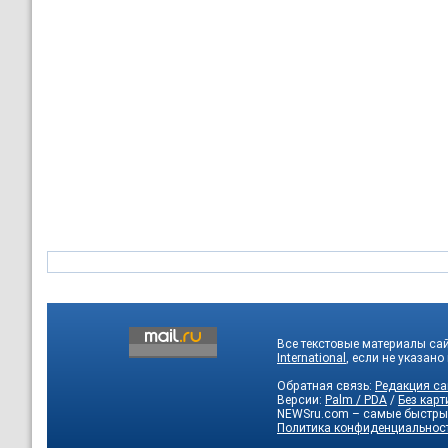
Все текстовые материалы са
International
, если не указано
Обратная связь:
Редакция са
Версии:
Palm / PDA
/
Без карт
NEWSru.com – самые быстры
Политика конфиденциальнос