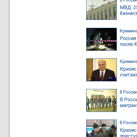
В Росси
МВД: 2
бизнес
Кримин
Россия
после 
Кримин
Кризис
считаю
В Росси
В Росс
мигран
В Росси
Кризис
престу