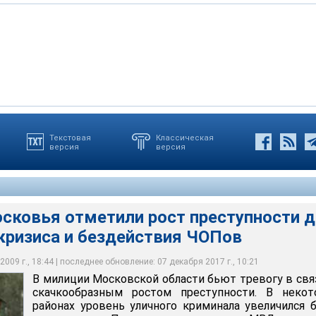
Текстовая
Классическая
версия
версия
ой области бьют тревогу в связи со скачкообразным ростом
которых районах уровень уличного криминала увеличился более
сковья отметили рост преступности д
кризиса и бездействия ЧОПов
009 г., 18:44 | последнее обновление: 07 декабря 2017 г., 10:21
В милиции Московской области бьют тревогу в свя
скачкообразным ростом преступности. В некот
районах уровень уличного криминала увеличился 