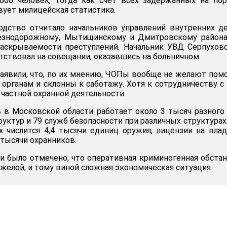
 600 человек, тогда как счет всех задержанных на по
вует милицейская статистика.
одство отчитало начальников управлений внутренних д
езнодорожному, Мытищинскому и Дмитровскому района
раскрываемости преступлений. Начальник УВД Серпухов
тствовал на совещании, оказавшись на больничном.
аявили, что, по их мнению, ЧОПы вообще не желают пом
органам и склонны к саботажу. Хотя к сотрудничеству 
 частной охранной деятельности.
 в Московской области работает около 3 тысяч разного
уктур и 79 служб безопасности при различных структурах
 числится 4,4 тысячи единиц оружия, лицензии на вла
тысячи охранников.
и было отмечено, что оперативная криминогенная обста
яжелой, и тому виной сложная экономическая ситуация.