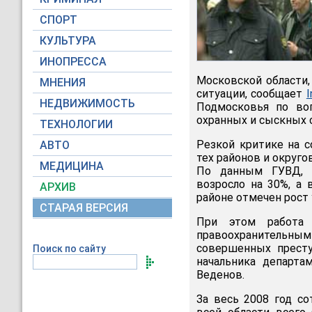
СПОРТ
КУЛЬТУРА
ИНОПРЕССА
Московской области
МНЕНИЯ
ситуации, сообщает
I
НЕДВИЖИМОСТЬ
Подмосковья по во
охранных и сыскных с
ТЕХНОЛОГИИ
Резкой критике на с
АВТО
тех районов и округо
МЕДИЦИНА
По данным ГУВД, в
возросло на 30%, а 
АРХИВ
районе отмечен рост 
СТАРАЯ ВЕРСИЯ
При этом работа 
правоохранительны
совершенных престу
Поиск по сайту
начальника департ
Веденов.
За весь 2008 год с