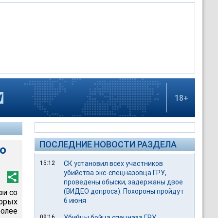
18+
ПОСЛЕДНИЕ НОВОСТИ РАЗДЕЛА
о
15:12
СК установил всех участников
убийства экс-спецназовца ГРУ,
проведены обыски, задержаны двое
(ВИДЕО допроса). Похороны пройдут
зи со
6 июня
орых
более
09:16
Убийцы бойца спецназа ГРУ,