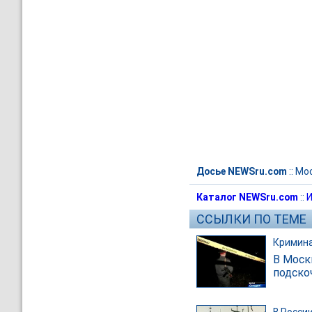
Досье NEWSru.com
::
Мос
Каталог NEWSru.com
::
И
ССЫЛКИ ПО ТЕМЕ
Кримин
В Моск
подско