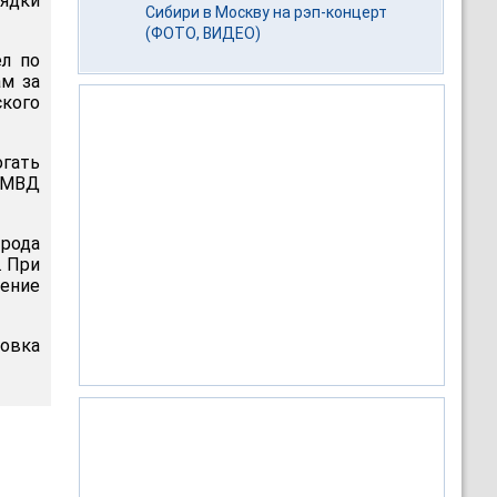
рядки
Сибири в Москву на рэп-концерт
(ФОТО, ВИДЕО)
ел по
м за
ского
огать
с МВД
 рода
. При
дение
новка