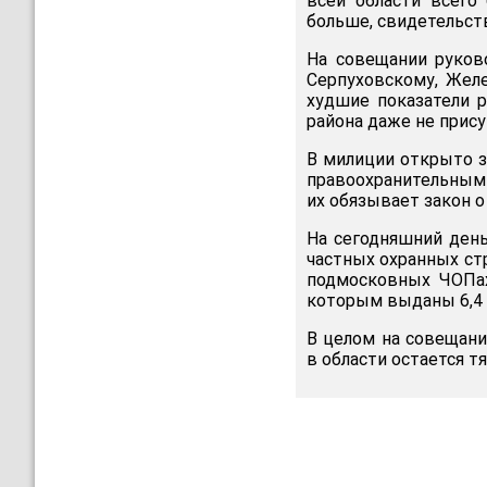
всей области всего
больше, свидетельст
На совещании руков
Серпуховскому, Жел
худшие показатели 
района даже не прису
В милиции открыто з
правоохранительным 
их обязывает закон о
На сегодняшний день
частных охранных стр
подмосковных ЧОПах
которым выданы 6,4 
В целом на совещани
в области остается т