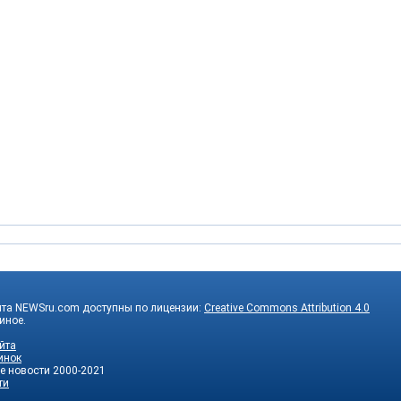
йта NEWSru.com доступны по лицензии:
Creative Commons Attribution 4.0
 иное.
йта
инок
е новости
2000-2021
ти