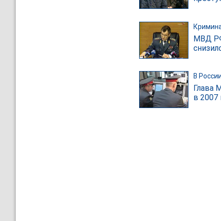
Кримин
МВД РФ
снизил
В Росси
Глава 
в 2007 