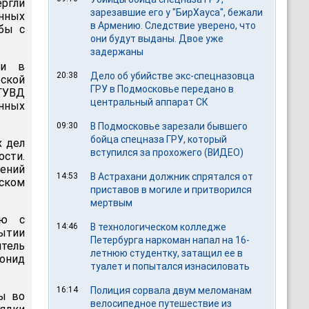
ргли
зарезавшие его у "БирХауса", бежали
нных
в Армению. Следствие уверено, что
ьбы с
они будут выданы. Двое уже
задержаны
ти в
20:38
Дело об убийстве экс-спецназовца
еской
ГРУ в Подмосковье передано в
 ГУВД
центральный аппарат СК
нных
09:30
В Подмосковье зарезали бывшего
бойца спецназа ГРУ, который
х дел
вступился за прохожего (ВИДЕО)
ости.
ений
14:53
В Астрахани должник спрятался от
рском
приставов в могиле и притворился
мертвым
ию с
14:46
В технологическом колледже
ытии
Петербурга наркоман напал на 16-
тель
летнюю студентку, затащил ее в
онид
туалет и попытался изнасиловать
16:14
Полиция сорвала двум меломанам
ны во
велосипедное путешествие из