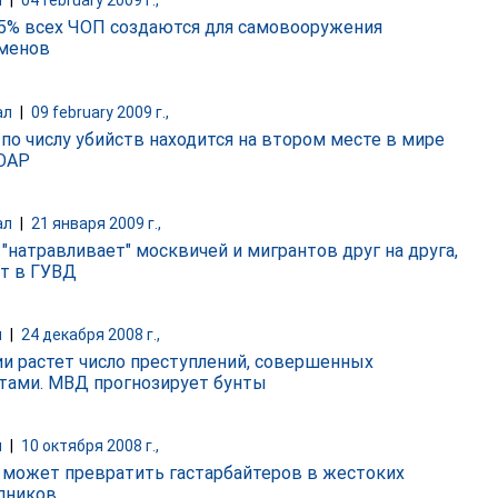
и
|
04 february 2009 г.,
5% всех ЧОП создаются для самовооружения
менов
ал
|
09 february 2009 г.,
 по числу убийств находится на втором месте в мире
ЮАР
ал
|
21 января 2009 г.,
 "натравливает" москвичей и мигрантов друг на друга,
т в ГУВД
и
|
24 декабря 2008 г.,
ии растет число преступлений, совершенных
тами. МВД прогнозирует бунты
и
|
10 октября 2008 г.,
 может превратить гастарбайтеров в жестоких
пников