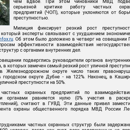
чем вдвое. При этом чиновники МВД подве
серьезной критике работу частных охра
предприятий (ЧОП), которые уклоняются от бор
преступностью.
Милиция фиксирует резкий рост преступнос
, который эксперты связывают с ухудшением экономич
nfox.ru
. Об этом было доложено в четверг на совещании
просам эффективности взаимодействия негосударстве
труктур с органами внутренних дел.
овещании подверглись руководители органов внутренни
в, в которых замечен самый резкий рост уличной преступн
 Железнодорожном округе число таких правонаруш
в городском округе Дубне - на 122%. Наконец, в Каши
уличной преступности на 50%.
частных охранных предприятий по взаимодейств
ми органами равняется нулю (0% участия в раскр
плений), считают в ГУВД. Эти данные привел замести
амента охраны общественного порядка МВД России Ле
отрудниками частных охранных структур были задержа