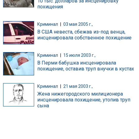
10 тыс. долларов за инсценировку
похищения
Криминал
|
03 мая 2005 г.,
В США невеста, сбежав из-под венца,
инсценировала собственное похищение
Криминал
|
15 июля 2003 г.,
В Перми бабушка инсценировала
похищение, оставив труп внучки в кустах
Криминал
|
21 мая 2003 г.,
Жена нижегородского милиционера
инсценировала похищение, утопив труп
сына