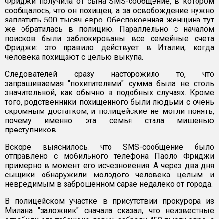
Фриджи получила от сына SMS-сообщение, в котором
сообщалось, что он похищен, а за освобождение нужно
заплатить 500 тысяч евро. Обеспокоенная женщина тут
же обратилась в полицию. Параллельно с началом
поисков были заблокированы все семейные счета
Фриджи: это правило действует в Италии, когда
человека похищают с целью выкупа.
Следователей сразу насторожило то, что
запрашиваемая "похитителями" сумма была не столь
значительной, как обычно в подобных случаях. Кроме
того, родственники похищенного были людьми с очень
скромным достатком, и полицейские не могли понять,
почему именно эта семья стала мишенью
преступников.
Вскоре выяснилось, что SMS-сообщение было
отправлено с мобильного телефона Паоло Фриджи
примерно в момент его исчезновения. А через два дня
сыщики обнаружили молодого человека целым и
невредимым в заброшенном сарае недалеко от города.
В полицейском участке в присутствии прокурора из
Милана "заложник" сначала сказал, что неизвестные