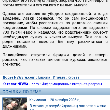
ограбили его табачную лавку, забрали 450 тысяч евро, а
потом похитили и его самого с целью выкупа.
Однако эта история не убедила следователей, и тогда
владелец лавки сознался, что он сам инсценировал
похищение, чтобы расплатиться по долгам со своими
кредиторами. По словам задержанного, он задолжал
700 тысяч евро и надеялся, что родственники соберут
необходимую сумму в качестве выкупа. Тем самым
родня невольно помогла бы ему рассчитаться с
должниками.
Полицейские отпустили Фриджи домой, и теперь
решают, как наказать виновника курьеза, заключает
агентство.
Досье NEWSru.com
::
Европа
::
Италия
::
Курьез
Каталог NEWSru.com
::
Информационные интернет-ресурсы
ССЫЛКИ ПО ТЕМЕ
Криминал
|
20 октября 2005 г.,
В столице азербайджанец заплатил жене