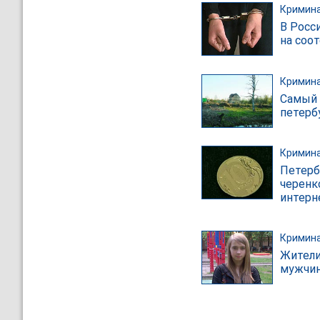
Кримин
В Росс
на соо
Кримин
Самый 
петерб
Кримин
Петерб
черенк
интерн
Кримин
Жители
мужчин