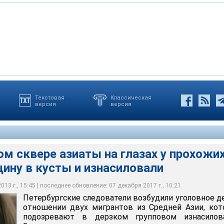
Текстовая
Классическая
версия
версия
ователи возбудили уголовное дело в отношении двух мигрантов
оторых подозревают в дерзком групповом изнасиловании
ом сквере азиаты на глазах у прохожи
ину в кусты и изнасиловали
13 г., 15:45 | последнее обновление: 07 декабря 2017 г., 10:21
Петербургские следователи возбудили уголовное д
отношении двух мигрантов из Средней Азии, ко
подозревают в дерзком групповом изнасилова