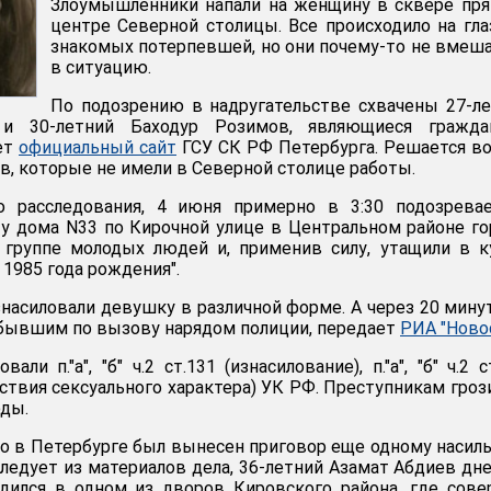
Злоумышленники напали на женщину в сквере пр
центре Северной столицы. Все происходило на гла
знакомых потерпевшей, но они почему-то не вмеш
в ситуацию.
По подозрению в надругательстве схвачены 27-л
и 30-летний Баходур Розимов, являющиеся гражда
ет
официальный сайт
ГСУ СК РФ Петербурга. Решается в
в, которые не имели в Северной столице работы.
о расследования, 4 июня примерно в 3:30 подозрева
 у дома N33 по Кирочной улице в Центральном районе го
 группе молодых людей и, применив силу, утащили в 
1985 года рождения".
знасиловали девушку в различной форме. А через 20 мину
бывшим по вызову нарядом полиции, передает
РИА "Ново
ли п."а", "б" ч.2 ст.131 (изнасилование), п."а", "б" ч.2 с
ствия сексуального характера) УК РФ. Преступникам гроз
оды.
о в Петербурге был вынесен приговор еще одному насил
следует из материалов дела, 36-летний Азамат Абдиев дн
одился в одном из дворов Кировского района, где сов