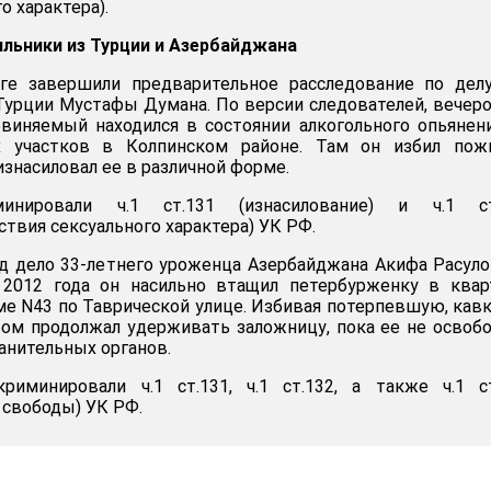
о характера).
ильники из Турции и Азербайджана
ге завершили предварительное расследование по делу
Турции Мустафы Думана. По версии следователей, вечер
бвиняемый находился в состоянии алкогольного опьянен
х участков в Колпинском районе. Там он избил пож
изнасиловал ее в различной форме.
минировали ч.1 ст.131 (изнасилование) и ч.1 ст
твия сексуального характера) УК РФ.
д дело 33-летнего уроженца Азербайджана Акифа Расуло
 2012 года он насильно втащил петербурженку в квар
е N43 по Таврической улице. Избивая потерпевшую, кав
отом продолжал удерживать заложницу, пока ее не освоб
анительных органов.
риминировали ч.1 ст.131, ч.1 ст.132, а также ч.1 с
 свободы) УК РФ.