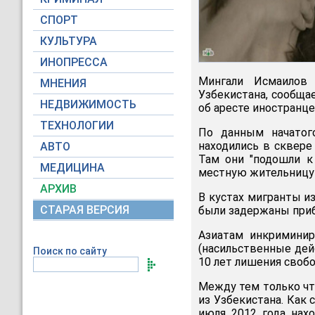
СПОРТ
КУЛЬТУРА
ИНОПРЕССА
Мингали Исмаилов 
МНЕНИЯ
Узбекистана, сообща
НЕДВИЖИМОСТЬ
об аресте иностранце
ТЕХНОЛОГИИ
По данным начатог
находились в сквере
АВТО
Там они "подошли к
МЕДИЦИНА
местную жительницу 
АРХИВ
В кустах мигранты и
СТАРАЯ ВЕРСИЯ
были задержаны при
Азиатам инкриминирова
(насильственные дей
Поиск по сайту
10 лет лишения своб
Между тем только чт
из Узбекистана. Как 
июля 2012 года нах