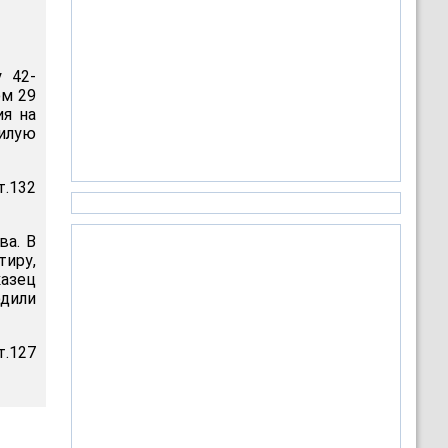
 42-
ом 29
ия на
илую
.132
ва. В
тиру,
казец
одили
т.127