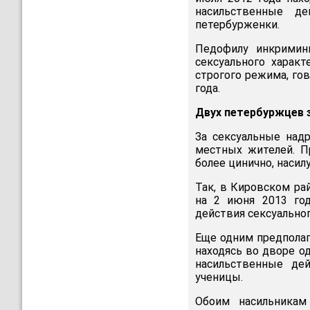
насильственные де
петербурженки.
Педофилу инкримини
сексуального харак
строгого режима, го
года.
Двух петербуржцев 
За сексуальные надр
местных жителей. П
более цинично, насил
Так, в Кировском ра
на 2 июня 2013 го
действия сексуально
Еще одним предполаг
находясь во дворе о
насильственные дей
ученицы.
Обоим насильникам