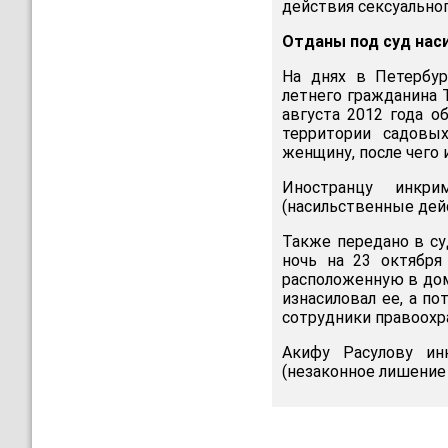
действия сексуальног
Отданы под суд нас
На днях в Петербур
летнего гражданина 
августа 2012 года о
территории садовы
женщину, после чего 
Иностранцу инкри
(насильственные дейс
Также передано в су
ночь на 23 октября
расположенную в дом
изнасиловал ее, а п
сотрудники правоохр
Акифу Расулову инк
(незаконное лишение