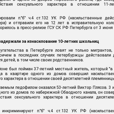
йствия сексуального характера в отношении 11-ле
ровали п."б" ч.4 ст.132 УК РФ (насильственные дейс
тера) и отправили его на 12 лет в исправительную ко
ворилось в пресс-релизе ГСУ СК РФ Петербурга от 3 июня
задержали за изнасилование 10-летних школьниц
угательства в Петербурге ловят не только мигрантов,
ричем в последних случаях петербуржцы действовали 
уя детей, в том числе своих родственников.
йоне был пойман 37-летний местный житель, который "в
да в квартире одного из домов совершил насильстве
го характера в отношении своей десятилетней племянницы
аемым педофилом оказался 53-летний Виктор Плясов. 3 
дного из домов по набережной Обводного канала, он сов
ствия сексуального характера в отношении десятиле
 инкриминируют п."б" ч.4 ст.132 УК РФ (насильстве