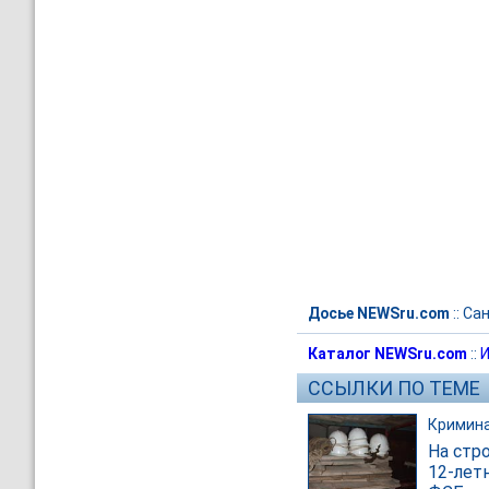
Досье NEWSru.com
::
Сан
Каталог NEWSru.com
::
И
ССЫЛКИ ПО ТЕМЕ
Кримин
На стр
12-лет