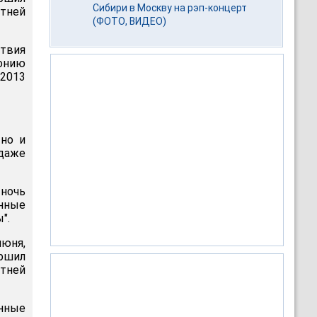
Сибири в Москву на рэп-концерт
тней
(ФОТО, ВИДЕО)
твия
лонию
 2013
 но и
даже
 ночь
нные
".
июня,
ершил
тней
нные