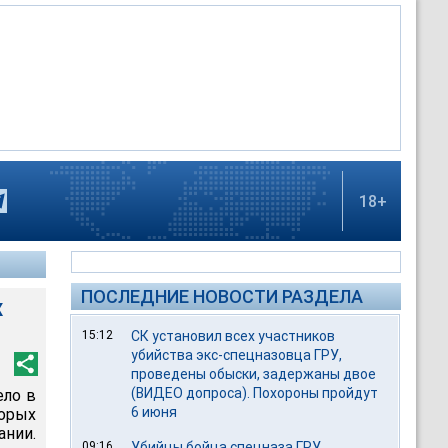
18+
ПОСЛЕДНИЕ НОВОСТИ РАЗДЕЛА
х
15:12
СК установил всех участников
убийства экс-спецназовца ГРУ,
проведены обыски, задержаны двое
(ВИДЕО допроса). Похороны пройдут
ело в
6 июня
торых
нии.
09:16
Убийцы бойца спецназа ГРУ,