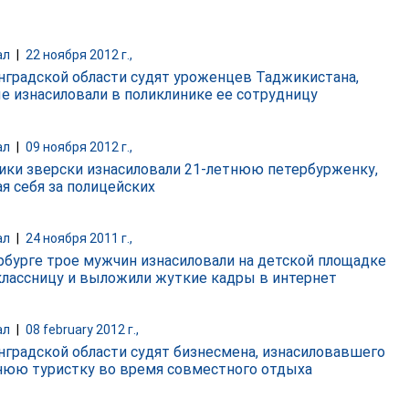
ал
|
22 ноября 2012 г.,
нградской области судят уроженцев Таджикистана,
е изнасиловали в поликлинике ее сотрудницу
ал
|
09 ноября 2012 г.,
ики зверски изнасиловали 21-летнюю петербурженку,
я себя за полицейских
ал
|
24 ноября 2011 г.,
рбурге трое мужчин изнасиловали на детской площадке
лассницу и выложили жуткие кадры в интернет
ал
|
08 february 2012 г.,
нградской области судят бизнесмена, изнасиловавшего
нюю туристку во время совместного отдыха