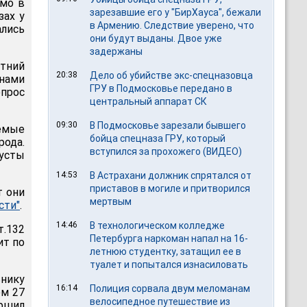
ямо в
зарезавшие его у "БирХауса", бежали
зах у
в Армению. Следствие уверено, что
ались
они будут выданы. Двое уже
задержаны
етний
20:38
Дело об убийстве экс-спецназовца
нами
ГРУ в Подмосковье передано в
опрос
центральный аппарат СК
09:30
В Подмосковье зарезали бывшего
емые
бойца спецназа ГРУ, который
рода.
вступился за прохожего (ВИДЕО)
кусты
14:53
В Астрахани должник спрятался от
приставов в могиле и притворился
т они
мертвым
сти"
.
14:46
В технологическом колледже
т.132
Петербурга наркоман напал на 16-
ит по
летнюю студентку, затащил ее в
туалет и попытался изнасиловать
ьнику
16:14
Полиция сорвала двум меломанам
ем 27
велосипедное путешествие из
ершил