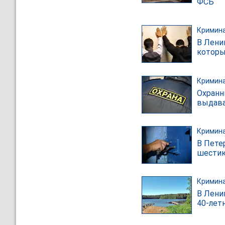
ФСБ
Кримин
В Лени
которы
Кримин
Охранн
выдава
Кримин
В Пете
шестик
Кримин
В Лени
40-лет