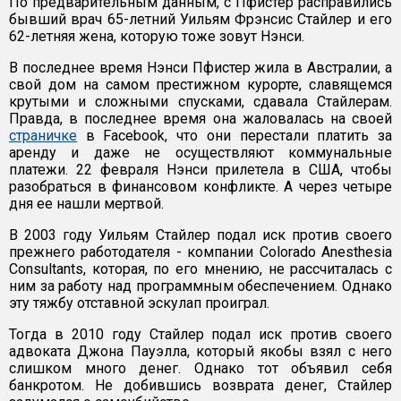
По предварительным данным, с Пфистер расправились
бывший врач 65-летний Уильям Фрэнсис Стайлер и его
62-летняя жена, которую тоже зовут Нэнси.
В последнее время Нэнси Пфистер жила в Австралии, а
свой дом на самом престижном курорте, славящемся
крутыми и сложными спусками, сдавала Стайлерам.
Правда, в последнее время она жаловалась на своей
страничке
в Facebook, что они перестали платить за
аренду и даже не осуществляют коммунальные
платежи. 22 февраля Нэнси прилетела в США, чтобы
разобраться в финансовом конфликте. А через четыре
дня ее нашли мертвой.
В 2003 году Уильям Стайлер подал иск против своего
прежнего работодателя - компании Colorado Anesthesia
Consultants, которая, по его мнению, не рассчиталась с
ним за работу над программным обеспечением. Однако
эту тяжбу отставной эскулап проиграл.
Тогда в 2010 году Стайлер подал иск против своего
адвоката Джона Пауэлла, который якобы взял с него
слишком много денег. Однако тот объявил себя
банкротом. Не добившись возврата денег, Стайлер