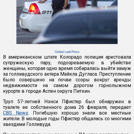
Global Look Press
В американском штате Колорадо полиция арестовала
супружескую пару, подозреваемую в убийстве
женщины, которая одно время собиралась выйти замуж
за голливудского актера Майкла Дугласа. Преступление
было совершено на почве ссоры вокруг аренды
недвижимости на самом дорогом горнолыжном
курорте в городе Аспен округа Питкин.
Труп 57-летней Нэнси Пфистер был обнаружен в
туалете ее собственного дома 26 февраля, передает
CBS News
. Погибшую хорошо знали все местные
жители. В молодые годы Пфистер общалась со многими
звездами Голливуда.