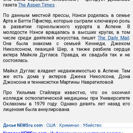
газета
The Aspen Times
.
По данным местной прессы, Нэнси родилась в семье
Арта и Бетти Пфистер, которые сыграли ключевую роль
в развитии горнолыжного курорта в Аспене. В
молодости Нэнси вращалась в высших кругах, в том
числе среди деятелей искусства, пишет
The Daily Mail
.
Она была знакома с семьей Кеннеди, Джеком
Николсоном, певицей Шер, а также разбила сердце
актера Майкла Дугласа. Правда, их свадьба так и не
состоялась.
Майкл Дуглас владеет недвижимостью в Аспене. Там
же есть дома у актеров Джека Николсона, Дона
Джонсона и теннисистки Мартины Навратиловой.
Про Уильяма Стайлера известно, что он окончил
колледж остеопатической медицины при Университете
Оклахомы в 1979 году. Однако девять лет назад его
лицензия была аннулирована.
Досье NEWSru.com
::
США
::
Криминал
::
Убийство