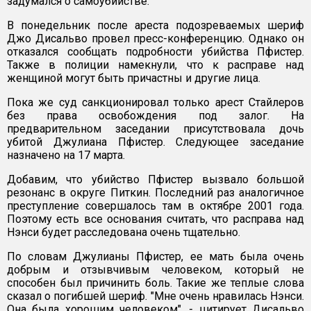
задумался о самоубийстве.
В понедельник после ареста подозреваемых шериф
Джо Дисальво провел пресс-конференцию. Однако он
отказался сообщать подробности убийства Пфистер.
Также в полиции намекнули, что к расправе над
женщиной могут быть причастны и другие лица.
Пока же суд санкционировал только арест Стайлеров
без права освобождения под залог. На
предварительном заседании присутствовала дочь
убитой Джулиана Пфистер. Следующее заседание
назначено на 17 марта.
Добавим, что убийство Пфистер вызвало большой
резонанс в округе Питкин. Последний раз аналогичное
преступление совершалось там в октябре 2001 года.
Поэтому есть все основания считать, что расправа над
Нэнси будет расследована очень тщательно.
По словам Джулианы Пфистер, ее мать была очень
добрым и отзывчивым человеком, который не
способен был причинить боль. Такие же теплые слова
сказал о погибшей шериф. "Мне очень нравилась Нэнси.
Она была хорошим человеком", - цитирует Дисальво