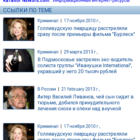
Каталог NEWSru.com
::
Информационные интернет-ресурсы
ССЫЛКИ ПО ТЕМЕ
Криминал
|
17 ноября 2010 г.,
Голливудскую пиарщицу расстреляли
сразу после премьеры фильма "Бурлеск"
Криминал
|
29 марта 2013 г.,
В Подмосковье застрелен экс-водитель
солиста группы "Иванушки International",
укравший у него 20 тысяч рублей
В России
|
21 february 2013 г.,
Актер Василий Ливанов, чей сын сидит в
тюрьме, добился принудительного
лечения снохи и опеки над внучкой
Криминал
|
17 ноября 2010 г.,
Голливудскую пиарщицу расстреляли
сразу после премьеры фильма "Бурлеск"