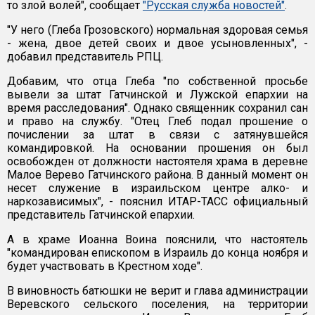
то злой волей", сообщает
"Русская служба новостей"
.
"У него (Глеба Грозовского) нормальная здоровая семья
- жена, двое детей своих и двое усыновленных", -
добавил представитель РПЦ.
Добавим, что отца Глеба "по собственной просьбе
вывели за штат Гатчинской и Лужской епархии на
время расследования". Однако священник сохранил сан
и право на службу. "Отец Глеб подал прошение о
почислении за штат в связи с затянувшейся
командировкой. На основании прошения он был
освобожден от должности настоятеля храма в деревне
Малое Верево Гатчинского района. В данный момент он
несет служение в израильском центре алко- и
наркозависимых", - пояснил ИТАР-ТАСС официальный
представитель Гатчинской епархии.
А в храме Иоанна Воина пояснили, что настоятель
"командирован епископом в Израиль до конца ноября и
будет участвовать в Крестном ходе".
В виновность батюшки не верит и глава администрации
Веревского сельского поселения, на территории