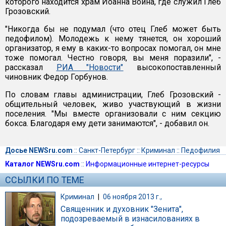
которого находится храм Иоанна Воина, где служил Глеб
Грозовский.
"Никогда бы не подумал (что отец Глеб может быть
педофилом). Молодежь к нему тянется, он хороший
организатор, я ему в каких-то вопросах помогал, он мне
тоже помогал. Честно говоря, вы меня поразили", -
рассказал
РИА "Новости"
высокопоставленный
чиновник Федор Горбунов.
По словам главы администрации, Глеб Грозовский -
общительный человек, живо участвующий в жизни
поселения. "Мы вместе организовали с ним секцию
бокса. Благодаря ему дети занимаются", - добавил он.
Досье NEWSru.com
::
Санкт-Петербург
::
Криминал
::
Педофилия
Каталог NEWSru.com
::
Информационные интернет-ресурсы
ССЫЛКИ ПО ТЕМЕ
Криминал
|
06 ноября 2013 г.,
Священник и духовник "Зенита",
подозреваемый в изнасилованиях в