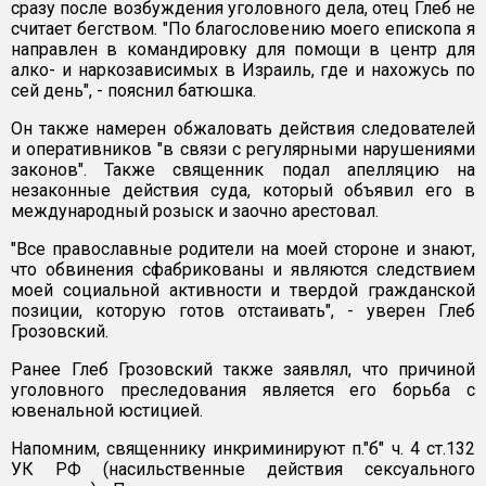
сразу после возбуждения уголовного дела, отец Глеб не
считает бегством. "По благословению моего епископа я
направлен в командировку для помощи в центр для
алко- и наркозависимых в Израиль, где и нахожусь по
сей день", - пояснил батюшка.
Он также намерен обжаловать действия следователей
и оперативников "в связи с регулярными нарушениями
законов". Также священник подал апелляцию на
незаконные действия суда, который объявил его в
международный розыск и заочно арестовал.
"Все православные родители на моей стороне и знают,
что обвинения сфабрикованы и являются следствием
моей социальной активности и твердой гражданской
позиции, которую готов отстаивать", - уверен Глеб
Грозовский.
Ранее Глеб Грозовский также заявлял, что причиной
уголовного преследования является его борьба с
ювенальной юстицией.
Напомним, священнику инкриминируют п."б" ч. 4 ст.132
УК РФ (насильственные действия сексуального