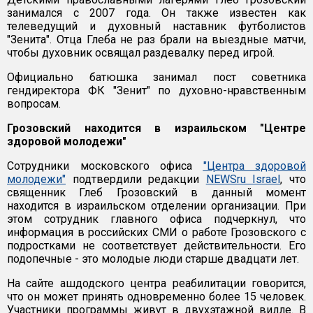
занимался с 2007 года. Он также известен как
телеведущий и духовный наставник футболистов
"Зенита". Отца Глеба не раз брали на выездные матчи,
чтобы духовник освящал раздевалку перед игрой.
Официально батюшка занимал пост советника
гендиректора ФК "Зенит" по духовно-нравственным
вопросам.
Грозовский находится в израильском "Центре
здоровой молодежи"
Сотрудники московского офиса
"Центра здоровой
молодежи"
подтвердили редакции
NEWSru Israel
, что
священник Глеб Грозовский в данный момент
находится в израильском отделении организации. При
этом сотрудник главного офиса подчеркнул, что
информация в российских СМИ о работе Грозовского с
подростками не соответствует действительности. Его
подопечные - это молодые люди старше двадцати лет.
На сайте ашдодского центра реабилитации говорится,
что он может принять одновременно более 15 человек.
Участники программы живут в двухэтажной вилле. В