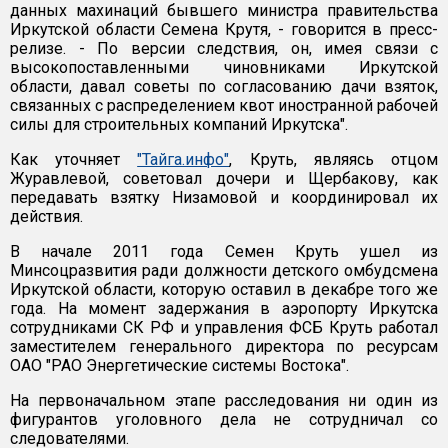
данных махинаций бывшего министра правительства
Иркутской области Семена Крутя, - говорится в пресс-
релизе. - По версии следствия, он, имея связи с
высокопоставленными чиновниками Иркутской
области, давал советы по согласованию дачи взяток,
связанных с распределением квот иностранной рабочей
силы для строительных компаний Иркутска".
Как уточняет
"Тайга.инфо"
, Круть, являясь отцом
Журавлевой, советовал дочери и Щербакову, как
передавать взятку Низамовой и координировал их
действия.
В начале 2011 года Семен Круть ушел из
Минсоцразвития ради должности детского омбудсмена
Иркутской области, которую оставил в декабре того же
года. На момент задержания в аэропорту Иркутска
сотрудниками СК РФ и управления ФСБ Круть работал
заместителем генерального директора по ресурсам
ОАО "РАО Энергетические системы Востока".
На первоначальном этапе расследования ни один из
фигурантов уголовного дела не сотрудничал со
следователями.