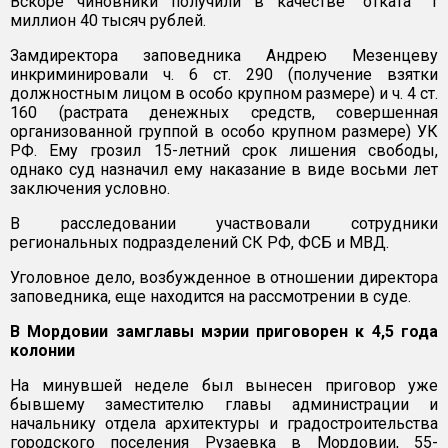
Вскоре чиновники получили в качестве "отката" 1
миллион 40 тысяч рублей.
Замдиректора заповедника Андрею Мезенцеву
инкриминировали ч. 6 ст. 290 (получение взятки
должностным лицом в особо крупном размере) и ч. 4 ст.
160 (растрата денежных средств, совершенная
организованной группой в особо крупном размере) УК
РФ. Ему грозил 15-летний срок лишения свободы,
однако суд назначил ему наказание в виде восьми лет
заключения условно.
В расследовании участвовали сотрудники
региональных подразделений СК РФ, ФСБ и МВД.
Уголовное дело, возбужденное в отношении директора
заповедника, еще находится на рассмотрении в суде.
В Мордовии замглавы мэрии приговорен к 4,5 года
колонии
На минувшей неделе был вынесен приговор уже
бывшему заместителю главы администрации и
начальнику отдела архитектуры и градостроительства
городского поселения Рузаевка в Мордовии, 55-