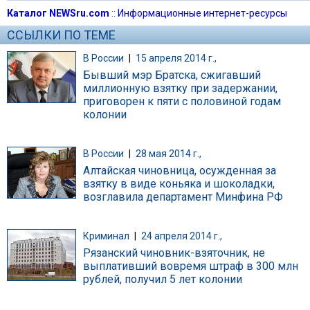
Каталог NEWSru.com
::
Информационные интернет-ресурсы
ССЫЛКИ ПО ТЕМЕ
В России
|
15 апреля 2014 г.,
Бывший мэр Братска, сжигавший
миллионную взятку при задержании,
приговорен к пяти с половиной годам
колонии
В России
|
28 мая 2014 г.,
Алтайская чиновница, осужденная за
взятку в виде коньяка и шоколадки,
возглавила департамент Минфина РФ
Криминал
|
24 апреля 2014 г.,
Рязанский чиновник-взяточник, не
выплативший вовремя штраф в 300 млн
рублей, получил 5 лет колонии