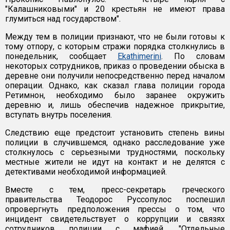
"Калашниковыми" и 20 крестьян не имеют права
глумиться над государством".
Между тем в полиции признают, что не были готовы к
тому отпору, с которым стражи порядка столкнулись в
понедельник, сообщает
Ekathimerini
. По словам
некоторых сотрудников, приказ о проведении обыска в
деревне они получили непосредственно перед началом
операции. Однако, как сказал глава полиции города
Ретимнон, необходимо было заранее окружить
деревню и, лишь обеспечив надежное прикрытие,
вступать внутрь поселения.
Следствию еще предстоит установить степень вины
полиции в случившемся, однако расследование уже
столкнулось с серьезными трудностями, поскольку
местные жители не идут на контакт и не делятся с
детективами необходимой информацией.
Вместе с тем, пресс-секретарь греческого
правительства Теодорос Руссопулос поспешил
опровергнуть предположения прессы о том, что
инцидент свидетельствует о коррупции и связях
сотрудников полиции с мафией. "Отдельные