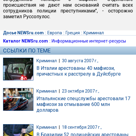
происшествия не дают нам оснований считать всех
сотрудников полиции преступниками", - осторожно
заметил Руссопулос.
Досье NEWSru.com
::
Европа
::
Греция
::
Криминал
Каталог NEWSru.com
::
Информационные интернет-ресурсы
ССЫЛКИ ПО ТЕМЕ
Криминал
|
30 августа 2007 г.,
В Италии арестованы 40 мафиози,
причастных к расстрелу в Дуйсбурге
Криминал
|
23 октября 2007 г.,
Итальянские спецслужбы арестовали 17
мафиози за отмывание 600 млн
долларов
Криминал
|
18 сентября 2007 г.,
В Бразилии 52 полицейских арестованы