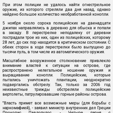
При этом полиции не удалось найти огнестрельное
оружие, из которого стреляли два дня назад, однако
найдено большое количество необработанной конопли.
5 ноября около сорока полицейских на двенадцати
джипах направлялись в деревню для обыска и попали
в засаду. В перестрелке неподалеку от деревни
пострадали трое из них, один из полицейских, которому
28 лет, до сих пор находится в критическом состоянии. С
обеих сторон в ходе перестрелки было выпущено до
тысячи пуль, в том числе из автоматического оружия.
Масштабное вооруженное столкновение привлекло
внимание властей к ситуации на острове, где
распространено нелегальное ношение оружия и
выращивание конопли. Полицейские, которые
пытались уничтожать плантации, неоднократно
подвергались обстрелу. Так, только за 2006 год
неизвестные трижды обстреляли полицейские
вертолеты, патрулировавшие горные районы острова.
"Власть примет все возможные меры (для борьбы с
наркомафией), - заявил министр внутренних дел Греции
Прокопис Павлопулос. - Четыре парня с