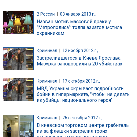
В России
|
03 января 2013 г.,
Назван мотив массовой драки у
"Метрополиса": толпа азиатов мстила
охранникам
Криминал
|
12 ноября 2012 г.,
Застрелившегося в Киеве Ярослава
Мазурка заподозрили в 20 убийствах
Криминал
|
17 октября 2012 г.,
МВД Украины скрывает подробности
бойни в гипермаркете, "чтобы не делать
из убийцы национального героя"
Криминал
|
26 сентября 2012 г.,
В киевском торговом центре грабитель
из-за флешки застрелил троих
охранников и ранил их коллегу