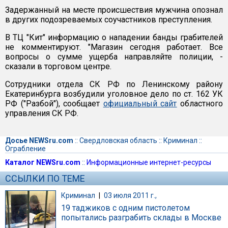
Задержанный на месте происшествия мужчина опознал
в других подозреваемых соучастников преступления.
В ТЦ "Кит" информацию о нападении банды грабителей
не комментируют. "Магазин сегодня работает. Все
вопросы о сумме ущерба направляйте полиции, -
сказали в торговом центре.
Сотрудники отдела СК РФ по Ленинскому району
Екатеринбурга возбудили уголовное дело по ст. 162 УК
РФ ("Разбой"), сообщает
официальный сайт
областного
управления СК РФ.
Досье NEWSru.com
::
Свердловская область
::
Криминал
::
Ограбление
Каталог NEWSru.com
::
Информационные интернет-ресурсы
ССЫЛКИ ПО ТЕМЕ
Криминал
|
03 июля 2011 г.,
19 таджиков с одним пистолетом
попытались разграбить склады в Москве