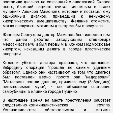
поставили диагноз, не связанный с онкологией. Скорее
всего, бывший пациент считал виновным в своих
мучениях Алексея Мамонова, который и поставил ему
ошибочный диагноз, приведший к ненужному
хирургическому вмешательству. Желание отомстить
могло послужить мотивом для стрельбы в эскулапа.
Жителям Серпухова доктор Мамонов был известен тем,
что ранее работал заведующим стационара
медсанчасти №8 и был первым в Южном Подмосковье
хирургом, начавшим делать в городе пластические
операции.
Коллеги убитого доктора признают, что сделанная
Забродину операция "прошла не самым удачным
образом". Однако они настаивают на том, что диагноз
был поставлен верно, просто рак "недорезали".
"Метастазы пошли дальше, причиняя ему (Забродину)
невыносимые муки", - так объяснили состояние
самоубийцы в клинике города Пущино.
В настоящее время на месте преступления работает
следственно-криминалистическая группа.
Устанавливаются обстоятельства и мотивы