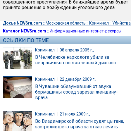
совершенного преступления. В ближайшее время будет
принято решение о возбуждении уголовного дела.
Досье NEWSru.com
::
Московская область
::
Криминал
::
Убийства
Каталог NEWSru.com
::
Информационные интернет-ресурсы
ССЫЛКИ ПО ТЕМЕ
Криминал
|
08 апреля 2005 г.,
В Челябинске нарколога убили за
неправильно поставленный диагноз
Криминал
|
22 декабря 2009 г.,
В Чувашии обезумевший от звука
бормашины сосед зарезал женщину-
врача
Криминал
|
21 июля 2009 г.,
Во Владимирской области судят цыгана,
застрелившего врача за отказ лечить