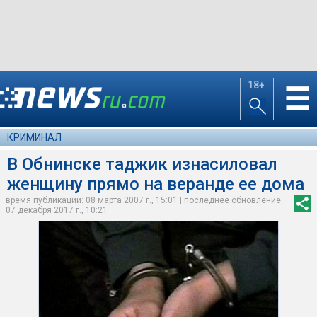
18+
☰
КРИМИНАЛ
В Обнинске таджик изнасиловал
женщину прямо на веранде ее дома
время публикации: 08 марта 2007 г., 15:01 | последнее обновление:
07 декабря 2017 г., 10:21