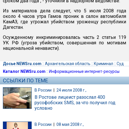
сроком два года", - уточнили в надзорном ведомстве.
Из материалов дела следует, что 5 июля 2008 года
около 4 часов утра Гамов проник в салон автомобиля
КамАЗ, где угрожал убийством уроженцу республики
Дагестан.
Осужденному инкриминировалась часть 2 статьи 119
УК РФ (угроза убийством, совершенная по мотивам
национальной ненависти).
Досье NEWSru.com
::
Архангельская область
::
Криминал
::
Суд
Каталог NEWSru.com
::
Информационные интернет-ресурсы
ССЫЛКИ ПО ТЕМЕ
В России
|
24 июля 2008 г.,
В Ростове лицеист разослал 400
русофобских SMS, за что получил год
условно
В России
|
08 мая 2008 г.,