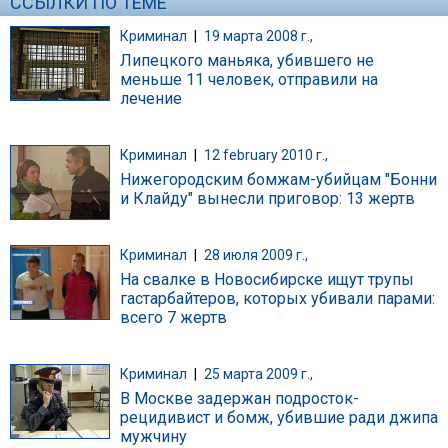
ССЫЛКИ ПО ТЕМЕ
Криминал
|
19 марта 2008 г.,
Липецкого маньяка, убившего не
меньше 11 человек, отправили на
лечение
Криминал
|
12 february 2010 г.,
Нижегородским бомжам-убийцам "Бонни
и Клайду" вынесли приговор: 13 жертв
Криминал
|
28 июля 2009 г.,
На свалке в Новосибирске ищут трупы
гастарбайтеров, которых убивали парами:
всего 7 жертв
Криминал
|
25 марта 2009 г.,
В Москве задержан подросток-
рецидивист и бомж, убившие ради джипа
мужчину