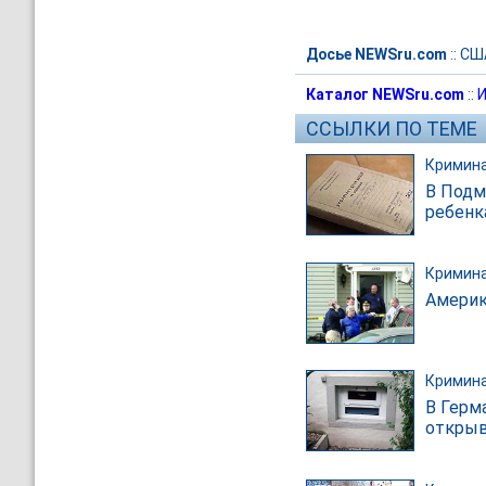
Досье NEWSru.com
::
СШ
Каталог NEWSru.com
::
И
ССЫЛКИ ПО ТЕМЕ
Кримин
В Подм
ребенк
Кримин
Америк
Кримин
В Герм
открыв