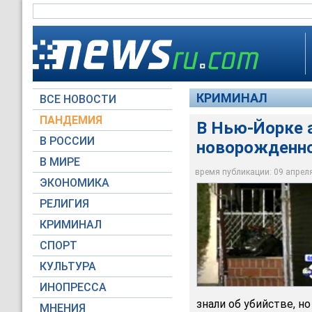
КРИМИНАЛ
ВСЕ НОВОСТИ
ПАНДЕМИЯ
В Нью-Йорке а
В РОССИИ
новорожденно
В МИРЕ
В Нью-Йорке аресто
время публикации: 09 апреля 
ЭКОНОМИКА
WABC-TV
РЕЛИГИЯ
КРИМИНАЛ
СПОРТ
КУЛЬТУРА
ИНОПРЕССА
знали об убийстве, н
МНЕНИЯ