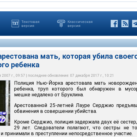
Текстовая
Классическая
версия
версия
рестована мать, которая убила своег
го ребенка
вана мать, которая убила своего новорожденного ребенка
2007 г., 09:57 | последнее обновление: 07 декабря 2017 г., 10:21
Полиция Нью-Йорка арестовала мать новорожден
ребенка, труп которого был обнаружен в мусо
мешке недалеко от Бруклина.
Арестованной 25-летней Лауре Серджио предъяв
обвинения в совершении убийства.
Кроме Серджио, полиция задержала двух её сестер,
29 лет. Следователи полагают, что сестры не т
о и принимали в преступлении непосредственное участие.