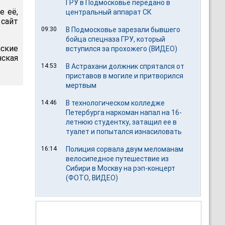
ГРУ в Подмосковье передано в
е её,
центральный аппарат СК
сайт
09:30
В Подмосковье зарезали бывшего
бойца спецназа ГРУ, который
йские
вступился за прохожего (ВИДЕО)
ская
14:53
В Астрахани должник спрятался от
приставов в могиле и притворился
мертвым
14:46
В технологическом колледже
Петербурга наркоман напал на 16-
летнюю студентку, затащил ее в
туалет и попытался изнасиловать
16:14
Полиция сорвала двум меломанам
велосипедное путешествие из
Сибири в Москву на рэп-концерт
(ФОТО, ВИДЕО)