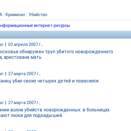
А
::
Криминал
::
Убийство
нформационные интернет-ресурсы
ал
|
03 апреля 2007 г.,
осковье обнаружен труп убитого новорожденного
а, арестована мать
ал
|
27 марта 2007 г.,
анец убил своих четырех детей и повесился
ал
|
27 марта 2007 г.,
ании волна убийств новорожденных: в больницах
ают люки для подкидышей