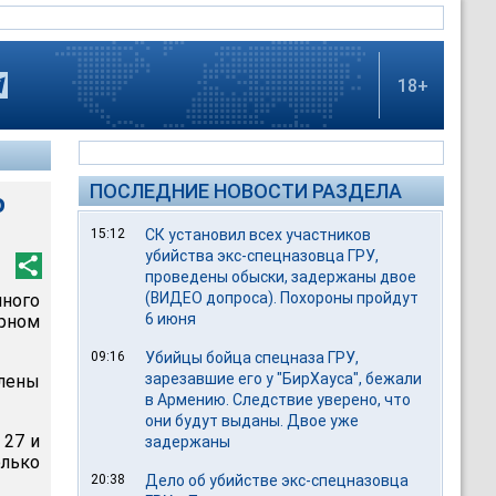
18+
ПОСЛЕДНИЕ НОВОСТИ РАЗДЕЛА
о
15:12
СК установил всех участников
убийства экс-спецназовца ГРУ,
проведены обыски, задержаны двое
(ВИДЕО допроса). Похороны пройдут
ного
6 июня
рном
09:16
Убийцы бойца спецназа ГРУ,
зарезавшие его у "БирХауса", бежали
лены
в Армению. Следствие уверено, что
они будут выданы. Двое уже
 27 и
задержаны
олько
20:38
Дело об убийстве экс-спецназовца