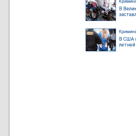
Кримин
В Вели
застав
Кримин
В США 
летней