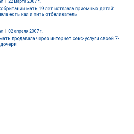
ал
|
22 марта 2007 г.,
кобритании мать 19 лет истязала приемных детей:
ляла есть кал и пить отбеливатель
ал
|
02 апреля 2007 г.,
мать продавала через интернет секс-услуги своей 7-
 дочери