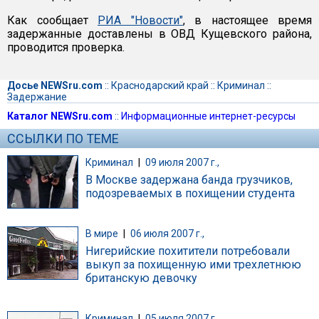
Как сообщает
РИА "Новости"
, в настоящее время
задержанные доставлены в ОВД Кущевского района,
проводится проверка.
Досье NEWSru.com
::
Краснодарский край
::
Криминал
::
Задержание
Каталог NEWSru.com
::
Информационные интернет-ресурсы
ССЫЛКИ ПО ТЕМЕ
Криминал
|
09 июля 2007 г.,
В Москве задержана банда грузчиков,
подозреваемых в похищении студента
В мире
|
06 июля 2007 г.,
Нигерийские похитители потребовали
выкуп за похищенную ими трехлетнюю
британскую девочку
Криминал
|
05 июля 2007 г.,