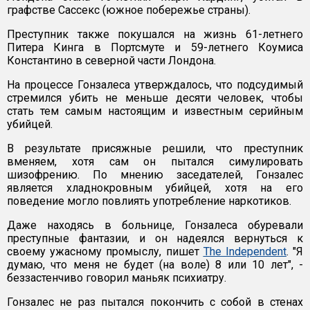
графстве Сассекс (южное побережье страны).
Преступник также покушался на жизнь 61-летнего
Питера Кинга в Портсмуте и 59-летнего Коумиса
Константино в северной части Лондона.
На процессе Гонзалеса утверждалось, что подсудимый
стремился убить не меньше десяти человек, чтобы
стать тем самым настоящим и известным серийным
убийцей.
В результате присяжные решили, что преступник
вменяем, хотя сам он пытался симулировать
шизофрению. По мнению заседателей, Гонзалес
является хладнокровным убийцей, хотя на его
поведение могло повлиять употребление наркотиков.
Даже находясь в больнице, Гонзалеса обуревали
преступные фантазии, и он надеялся вернуться к
своему ужасному промыслу, пишет
The Independent
. "Я
думаю, что меня не будет (на воле) 8 или 10 лет", -
беззастенчиво говорил маньяк психиатру.
Гонзалес не раз пытался покончить с собой в стенах