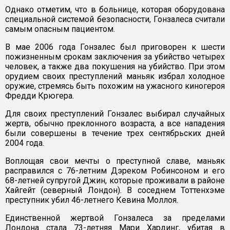
Однако отметим, что в больнице, которая оборудована
специальной системой безопасности, Гонзалеса считали
самым опасным пациентом.
В мае 2006 года Гонзалес был приговорен к шести
пожизненным срокам заключения за убийство четырех
человек, а также два покушения на убийство. При этом
орудием своих преступлений маньяк избрал холодное
оружие, стремясь быть похожим на ужасного киногероя
Фредди Крюгера.
Для своих преступлений Гонзалес выбирал случайных
жертв, обычно преклонного возраста, а все нападения
были совершены в течение трех сентябрьских дней
2004 года.
Воплощая свои мечты о преступной славе, маньяк
расправился с 76-летним Дэреком Робинсоном и его
68-летней супругой Джин, которые проживали в районе
Хайгейт (северный Лондон). В соседнем Тоттенхэме
преступник убил 46-летнего Кевина Моллоя.
Единственной жертвой Гонзалеса за пределами
Лондона стала 73-летняя Мари Хардинг, убитая в