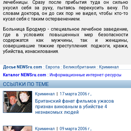
лечебницы. Сразу после прибытия туда он сильно
укусил себя за руку, пытаясь перекусить вену. По
словам доктора, он до сих пор не видел, чтобы кто-то
кусал себя с таким остервенением.
Больница Бродмур - специальное лечебное заведение,
где в условиях повышенных мер безопасности
содержатся как мужчины, так и женщины,
совершившие тяжкие преступления: поджоги, кражи,
убийства, изнасилования.
Досье NEWSru.com
::
Европа
::
Великобритания
::
Криминал
Каталог NEWSru.com
::
Информационные интернет-ресурсы
ССЫЛКИ ПО ТЕМЕ
Криминал
|
17 марта 2006 г.,
Британский фанат фильмов ужасов
признан виновным в убийстве 4
незнакомых людей
Криминал
|
09 марта 2006 г.,