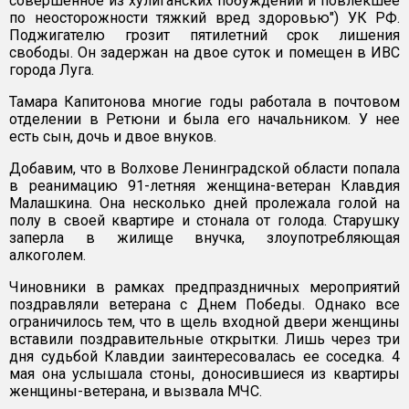
совершенное из хулиганских побуждений и повлекшее
по неосторожности тяжкий вред здоровью") УК РФ.
Поджигателю грозит пятилетний срок лишения
свободы. Он задержан на двое суток и помещен в ИВС
города Луга.
Тамара Капитонова многие годы работала в почтовом
отделении в Ретюни и была его начальником. У нее
есть сын, дочь и двое внуков.
Добавим, что в Волхове Ленинградской области попала
в реанимацию 91-летняя женщина-ветеран Клавдия
Малашкина. Она несколько дней пролежала голой на
полу в своей квартире и стонала от голода. Старушку
заперла в жилище внучка, злоупотребляющая
алкоголем.
Чиновники в рамках предпраздничных мероприятий
поздравляли ветерана с Днем Победы. Однако все
ограничилось тем, что в щель входной двери женщины
вставили поздравительные открытки. Лишь через три
дня судьбой Клавдии заинтересовалась ее соседка. 4
мая она услышала стоны, доносившиеся из квартиры
женщины-ветерана, и вызвала МЧС.