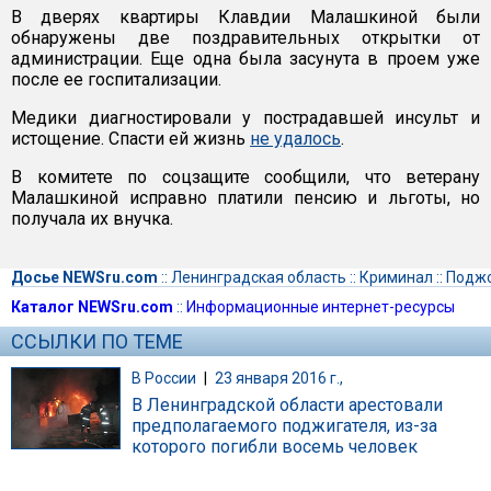
В дверях квартиры Клавдии Малашкиной были
обнаружены две поздравительных открытки от
администрации. Еще одна была засунута в проем уже
после ее госпитализации.
Медики диагностировали у пострадавшей инсульт и
истощение. Спасти ей жизнь
не удалось
.
В комитете по соцзащите сообщили, что ветерану
Малашкиной исправно платили пенсию и льготы, но
получала их внучка.
Досье NEWSru.com
::
Ленинградская область
::
Криминал
::
Подж
Каталог NEWSru.com
::
Информационные интернет-ресурсы
ССЫЛКИ ПО ТЕМЕ
В России
|
23 января 2016 г.,
В Ленинградской области арестовали
предполагаемого поджигателя, из-за
которого погибли восемь человек