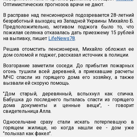
Оптимистических прогнозов врачи не дают.
В расправе над пенсионеркой подозревается 28-летний
безработный выходец из Западной Украины Михайло Б.
Предположительно, мотивом поджога было то, что
пожилая селянка отказалась дать приезжему 15 рублей
на выпивку, пишет
LifeNews78
.
Решив отомстить пенсионерке, Михайло обложил ее
дом соломой и поджег, рассказал источник в полиции.
Возгорание заметили соседи. До прибытия пожарных
огонь тушили всей деревней, а приехавшие расчеты
МЧС спасли из горящего дома его хозяйку, а также
вызвали ей скорую помощь.
"Дом старый, деревянный, вспыхнул как спичка.
Бабушка до последнего пыталась спасти из горящего
дома документы и ценные вещи", - говорит
свидетельница Алла.
Односельчане сразу стали искать потерпевшую в
горящем жилище, но когда нашли ее - дом уже
"полыхал как факел".