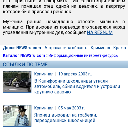
его "приютить и накормить". Их благотворительным
планам помешал отец одной из девочек, в квартиру
которой был привезен ребенок.
Мужчина решил немедленно отвезти малыша в
милицию. При выходе из подъезда его задержал наряд
управления внутренних дел, сообщает
ИА REGNUM
.
Досье NEWSru.com
::
Астраханская область
::
Криминал
::
Кража
Каталог NEWSru.com
::
Информационные интернет-ресурсы
ССЫЛКИ ПО ТЕМЕ
Криминал
|
19 апреля 2003 г.,
В Калифорнии школьницы угнали
автомобиль, сбили водителя и устроили
крупную аварию
Криминал
|
05 мая 2003 г.,
Японец выходил на грабежи,
переодевшись школьницей