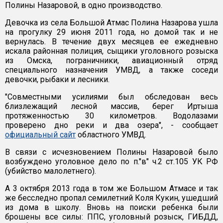
Полины Назаровой, в одно производство.
Девочка из села Большой Атмас Полина Назарова ушла
на прогулку 29 июня 2011 года, но домой так и не
вернулась. В течение двух месяцев ее ежедневно
искала районная полиция, сыщики уголовного розыска
из Омска, пограничники, авиационный отряд
специального назначения УМВД, а также соседи
девочки, рыбаки и лесники.
"Совместными усилиями был обследован весь
близлежащий лесной массив, берег Иртыша
протяженностью 30 километров. Водолазами
проверено дно реки и два озера", - сообщает
официальный сайт
областного УМВД.
В связи с исчезновением Полины Назаровой было
возбуждено уголовное дело по п."в" ч.2 ст.105 УК РФ
(убийство малолетнего).
А 3 октября 2013 года в том же Большом Атмасе и так
же бесследно пропал семилетний Коля Кукин, ушедший
из дома в школу. Вновь на поиски ребенка были
брошены все силы: ППС, уголовный розыск, ГИБДД,