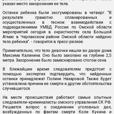
указал место захоронения ее тела.
Останки ребенка были эксгумированы в четверг. "В
результате грамотно спланированных и
осуществленных в тесном взаимодействии с
подразделениями УМВД России по Омской области
мероприятий сегодня в окрестностях села Большой
Атмас в Черлакском районе Омской области найдено
тело ребенка". - говорится в пресс-релизе.
Примечательно, что тело девочки нашли во дворе дома
Максима Калинина. Оно было закопано на глубине 2,5
метра. Захоронение было замаскировано стогом сена.
В ближайшее время следователям предстоит с
помощью экспертиз подтвердить, что найденные
останки принадлежат Полине Назаровой. Также будет
установлена причина ее смерти и другие обстоятельства
случившегося.
На месте происшествия работают самые опытные
следователи-криминалисты омского управления СК РФ.
Решается вопрос о соединении уголовных дел,
возбужденных по фактам смерти Коли Кукина и