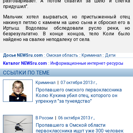
разговаривает. А потом схватил за шею и слегка
придушил".
Мальчик хотел вырваться, но пристыженный отец
накинул петлю с камнем на шею сына и сбросил его в
Иртыш. Водолазы обследовали русло реки, но
безрезультатно. В конце концов, тело Коли было
найдено на свалке неподалеку от села.
Досье NEWSru.com
::
Омская область
::
Криминал
::
Дети
Каталог NEWSru.com
::
Информационные интернет-ресурсы
ССЫЛКИ ПО ТЕМЕ
Криминал
|
07 октября 2013 г.,
Пропавшего омского первоклассника
Колю Кукина убил отец, которого он
упрекнул "за тунеядство"
В России
|
06 октября 2013 г.,
Пропавшего в Омской области
первоклассника ищут уже 300 человек