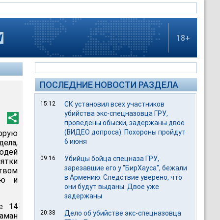
18+
ПОСЛЕДНИЕ НОВОСТИ РАЗДЕЛА
15:12
СК установил всех участников
убийства экс-спецназовца ГРУ,
проведены обыски, задержаны двое
(ВИДЕО допроса). Похороны пройдут
торую
6 июня
дела,
юдей
09:16
Убийцы бойца спецназа ГРУ,
ятки
зарезавшие его у "БирХауса", бежали
твом
в Армению. Следствие уверено, что
ью и
они будут выданы. Двое уже
задержаны
е 14
20:38
Дело об убийстве экс-спецназовца
таман