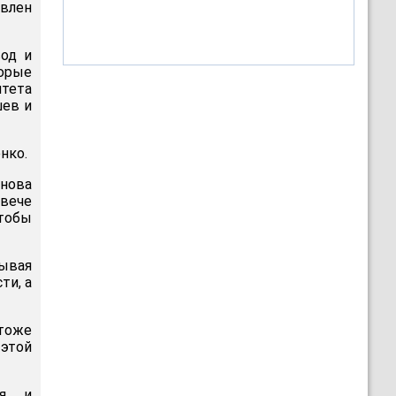
явлен
од и
торые
тета
шев и
нко.
онова
 вече
чтобы
ывая
ти, а
 тоже
 этой
я, и