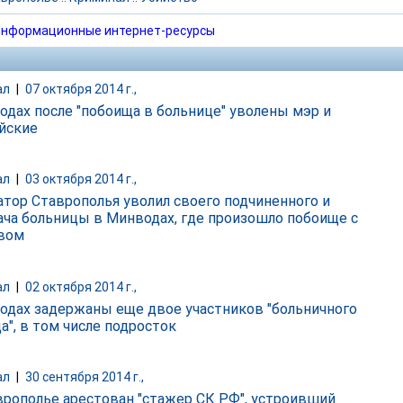
нформационные интернет-ресурсы
ал
|
07 октября 2014 г.,
одах после "побоища в больнице" уволены мэр и
йские
ал
|
03 октября 2014 г.,
атор Ставрополья уволил своего подчиненного и
ача больницы в Минводах, где произошло побоище с
вом
ал
|
02 октября 2014 г.,
одах задержаны еще двое участников "больничного
а", в том числе подросток
ал
|
30 сентября 2014 г.,
врополье арестован "стажер СК РФ", устроивший