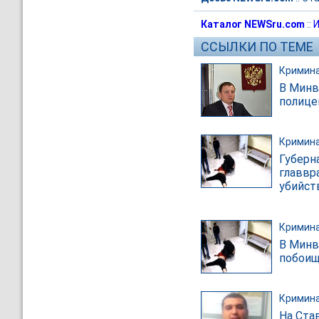
Каталог NEWSru.com
::
И
ССЫЛКИ ПО ТЕМЕ
Кримин
В Минв
полице
Кримин
Губерн
главвр
убийст
Кримин
В Минв
побоищ
Кримин
На Ста