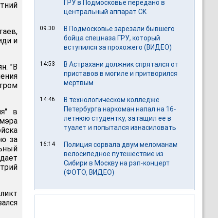
ГРУ в Подмосковье передано в
етний
центральный аппарат СК
09:30
В Подмосковье зарезали бывшего
таев,
бойца спецназа ГРУ, который
иди и
вступился за прохожего (ВИДЕО)
14:53
В Астрахани должник спрятался от
н. "В
приставов в могиле и притворился
чения
мертвым
утром
14:46
В технологическом колледже
Петербурга наркоман напал на 16-
я" в
летнюю студентку, затащил ее в
мэра
туалет и попытался изнасиловать
ойска
но за
16:14
Полиция сорвала двум меломанам
льный
велосипедное путешествие из
ждает
Сибири в Москву на рэп-концерт
итрий
(ФОТО, ВИДЕО)
ликт
зался