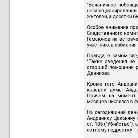
"Больничное побоищ
несанкционированны
жителей, а десятки 
Особое внимание при
Следственного комит
Гамаюнов на встрече
участников избиения
Правда, в самом сл
"Такие сведения не 
старший помощник р
Данилова.
Кроме того, Андран
краевой думы Айдын
Причем на момент 
месяцев числился в 
На сегодняшний день
Андранику Цаканяну и
ст. 105 ("Убийство")
летнему подростку - по