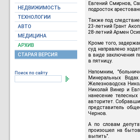
Евгений Смирнов, Са
НЕДВИЖИМОСТЬ
подросток арестован
ТЕХНОЛОГИИ
Также под следствие
23-летний Грант Акоп
АВТО
28-летний Армен Оси
МЕДИЦИНА
Кроме того, задержа
АРХИВ
суд направлено хода
СТАРАЯ ВЕРСИЯ
в виде заключения по
в пятницу.
Напомним, "больнич
Поиск по сайту
Минеральных Водах
Железноводска Никол
Николай Винер и Евг
нанесение телесных
авторитет. Собравши
представитель обще
Чернов.
А по словам депут
произошел на бытово
выпить".