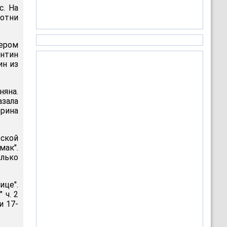
с. На
отни
жером
антин
ин из
няна.
азала
рина
ьской
ак".
лько
ице".
 ч. 2
и 17-