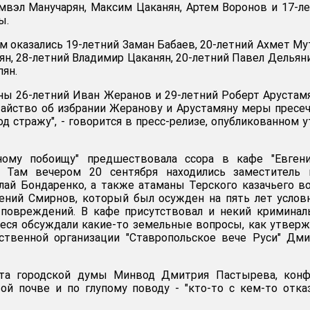
мвэл Манучарян, Максим Цаканян, Артем Воронов и 17-л
ы.
м оказались 19-летний Заман Бабаев, 20-летний Ахмет Му
ян, 28-летний Владимир Цаканян, 20-летний Павел Дельян
пян.
ны 26-летний Иван Жеранов и 29-летний Роберт Арустамя
тайство об избрании Жеранову и Арустамяну меры пресе
д стражу", - говорится в пресс-релизе, опубликованном 
ному побоищу" предшествовала ссора в кафе "Евгени
. Там вечером 20 сентября находились заместитель 
ай Бондаренко, а также атаманы Терского казачьего в
ений Смирнов, который был осужден на пять лет услов
 повреждений. В кафе присутствовал и некий кримина
еся обсуждали какие-то земельные вопросы, как утвер
ственной организации "Ставропольское вече Руси" Дм
ата городской думы Минвод Дмитрия Пастырева, конф
й почве и по глупому поводу - "кто-то с кем-то отка