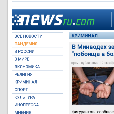
КРИМИНАЛ
ВСЕ НОВОСТИ
ПАНДЕМИЯ
В Минводах з
В РОССИИ
"побоища в бо
В МИРЕ
В Минводах задерж
время публикации: 10 октября
ЭКОНОМИКА
Фото NEWSru.com
РЕЛИГИЯ
КРИМИНАЛ
СПОРТ
КУЛЬТУРА
ИНОПРЕССА
фигурантов, сообща
МНЕНИЯ