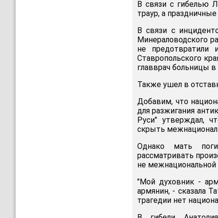
В связи с гибелью 
траур, а праздничные
В связи с инцидент
Минераловодского ра
не предотвратили 
Ставропольского кра
главврач больницы в
Также ушел в отстав
Добавим, что национ
для разжигания антик
Руси" утверждал, ч
скрыть межнациональ
Однако мать поги
рассматривать произ
не межнациональной 
"Мой духовник - ар
армянин, - сказала Т
трагедии нет национ
В гибели Анатоли