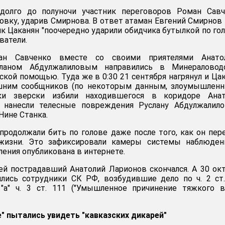
адолго до полуночи участник переговоров Роман Савч
овку, ударив Смирнова. В ответ атаман Евгений Смирнов 
к Цаканян "поочередно ударили обидчика бутылкой по гол
ватели.
ан Савченко вместе со своими приятелями Анато
ланом Абдулжалиловым направились в Минераловод
ской помощью. Туда же в 0:30 21 сентября нагрянул и Ца
ишним сообщников (по некоторым данным, злоумышленн
ки зверски избили находившегося в коридоре Анат
 нанесли телесные повреждения Руслану Абдулжалило
Нине Станка.
продолжали бить по голове даже после того, как он пер
жизни. Это зафиксировали камеры системы наблюдени
ения опубликована в интернете.
ей пострадавший Анатолий Ларионов скончался. А 30 ок
ялись сотрудники СК РФ, возбудившие дело по ч. 2 ст
. "а" ч. 3 ст. 111 ("Умышленное причинение тяжкого 
е" пытались увидеть "кавказских дикарей"