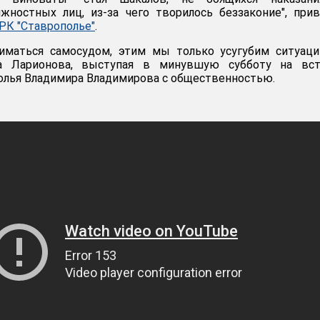
жностных лиц, из-за чего творилось беззаконие", при
РК "Ставрополье"
.
иматься самосудом, этим мы только усугубим ситуаци
на Ларионова, выступая в минувшую субботу на вст
олья Владимира Владимирова с общественностью.