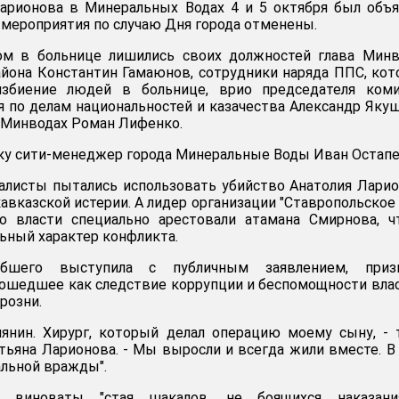
Ларионова в Минеральных Водах 4 и 5 октября был объ
 мероприятия по случаю Дня города отменены.
ом в больнице лишились своих должностей глава Минв
йона Константин Гамаюнов, сотрудники наряда ППС, ко
избиение людей в больнице, врио председателя коми
я по делам национальностей и казачества Александр Яку
 Минводах Роман Лифенко.
ку сити-менеджер города Минеральные Воды Иван Остапе
алисты пытались использовать убийство Анатолия Лари
авказской истерии. А лидер организации "Ставропольское
то власти специально арестовали атамана Смирнова, 
ный характер конфликта.
бшего выступила с публичным заявлением, приз
ошедшее как следствие коррупции и беспомощности влас
розни.
мянин. Хирург, который делал операцию моему сыну, -
атьяна Ларионова. - Мы выросли и всегда жили вместе. В
альной вражды".
я виноваты "стая шакалов, не боящихся наказани