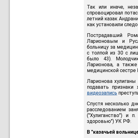
Так или иначе, нез
спровоцировал потас
летний казак Андрани
как установили следо
Пострадавший Ром
Ларионовым и Рус
больницу за медицин
с толпой из 30 с л
было 43). Молодчи
Ларионова, а также
медицинской сестре 
Ларионова хулиганы 
подавать признаки 
видеозапись
преступл
Спустя несколько дн
расследованием зан
("Хулиганство") и п
здоровью") УК РФ.
В "казачьей вольниц