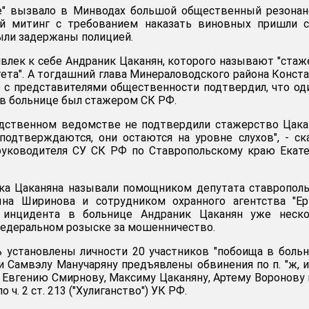
е" вызвало в Минводах большой общественный резонан
й митинг с требованием наказать виновных пришли с
были задержаны полицией.
влек к себе Андраник Цаканян, которого называют "ста
ета". А тогдашний глава Минераловодского района Конст
 с представителями общественности подтвердил, что од
 в больнице был стажером СК РФ.
едственном ведомстве не подтвердили стажерство Цака
подтверждаются, они остаются на уровне слухов", - ск
уководителя СУ СК РФ по Ставропольскому краю Екате
ика Цаканяна называли помощником депутата ставропол
а Ширинова и сотрудником охранного агентства "Ерм
инцидента в больнице Андраник Цаканян уже неско
федеральном розыске за мошенничество.
 установлены личности 20 участников "побоища в больн
 Самвэлу Манучаряну предъявлены обвинения по п. "ж, и"
, а Евгению Смирнову, Максиму Цаканяну, Артему Воронову 
 ч. 2 ст. 213 ("Хулиганство") УК РФ.