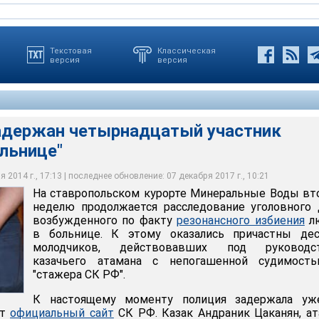
Текстовая
Классическая
версия
версия
адержан четырнадцатый участник
льнице"
ан четырнадцатый участник "побоища в больнице"
 2014 г., 17:13 | последнее обновление: 07 декабря 2017 г., 10:21
На ставропольском курорте Минеральные Воды в
неделю продолжается расследование уголовного 
возбужденного по факту
резонансного избиения
л
в больнице. К этому оказались причастны дес
молодчиков, действовавших под руководс
казачьего атамана с непогашенной судимост
"стажера СК РФ".
К настоящему моменту полиция задержала уж
ет
официальный сайт
СК РФ. Казак Андраник Цаканян, а