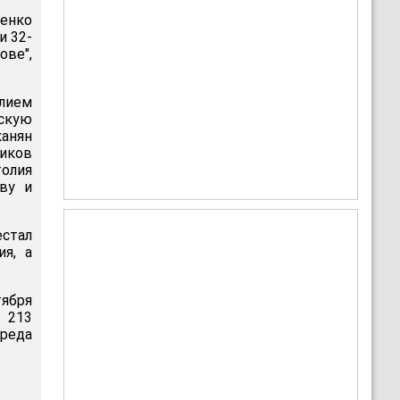
енко
и 32-
ове",
лием
скую
канян
иков
олия
ву и
естал
я, а
тября
. 213
вреда