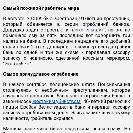
Самый пожилой грабитель мира
В августе в США был арестован 91-летний преступник,
который обвиняется в серии ограблений банков.
Дедушка ходит с тростью и
плохо слышит
, но это не
помешало ему за пять последних лет совершить три
налета на банки. В последнем инциденте его добычей
стали почти 2 тыс. долларов. Пенсионер всегда грабил
банк по одной и той же схеме - передавал кассиру
записку с надписью, сделанной красным маркером:
"Это грабеж".
Самое причудливое ограбление
В начале сентября полицейские штата Пенсильвания
столкнулись с необычным преступлением, которое
началось с достаточно банального ограбления банка, а
закончилось
жестоким убийством
. 46-летний разносчик
пиццы Брайан Веллс зашел в банк и передал кассиру
записку с требованием денег. Взяв значительную сумму
наличности, грабитель скрылся.
Машина налетчика была задержана почти сразу. Но