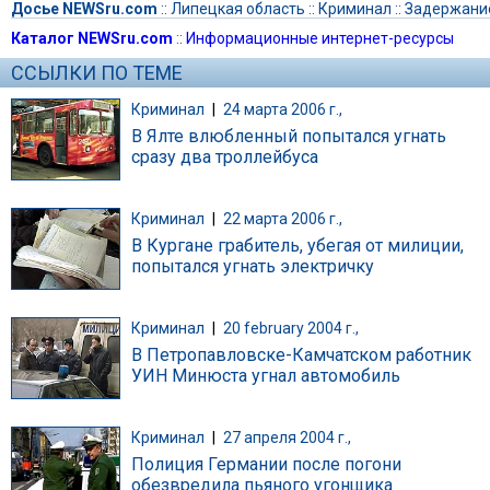
Досье NEWSru.com
::
Липецкая область
::
Криминал
::
Задержани
Каталог NEWSru.com
::
Информационные интернет-ресурсы
ССЫЛКИ ПО ТЕМЕ
Криминал
|
24 марта 2006 г.,
В Ялте влюбленный попытался угнать
сразу два троллейбуса
Криминал
|
22 марта 2006 г.,
В Кургане грабитель, убегая от милиции,
попытался угнать электричку
Криминал
|
20 february 2004 г.,
В Петропавловске-Камчатском работник
УИН Минюста угнал автомобиль
Криминал
|
27 апреля 2004 г.,
Полиция Германии после погони
обезвредила пьяного угонщика