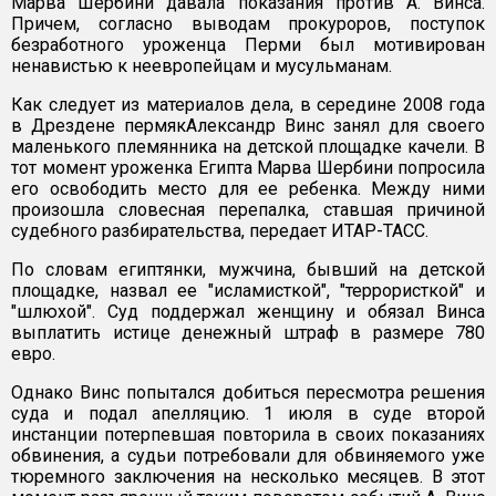
Марва Шербини давала показания против А. Винса.
Причем, согласно выводам прокуроров, поступок
безработного уроженца Перми был мотивирован
ненавистью к неевропейцам и мусульманам.
Как следует из материалов дела, в середине 2008 года
в Дрездене пермякАлександр Винс занял для своего
маленького племянника на детской площадке качели. В
тот момент уроженка Египта Марва Шербини попросила
его освободить место для ее ребенка. Между ними
произошла словесная перепалка, ставшая причиной
судебного разбирательства, передает ИТАР-ТАСС.
По словам египтянки, мужчина, бывший на детской
площадке, назвал ее "исламисткой", "террористкой" и
"шлюхой". Суд поддержал женщину и обязал Винса
выплатить истице денежный штраф в размере 780
евро.
Однако Винс попытался добиться пересмотра решения
суда и подал апелляцию. 1 июля в суде второй
инстанции потерпевшая повторила в своих показаниях
обвинения, а судьи потребовали для обвиняемого уже
тюремного заключения на несколько месяцев. В этот