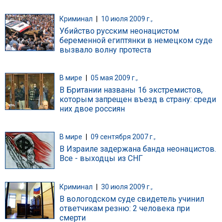
Криминал
|
10 июля 2009 г.,
Убийство русским неонацистом
беременной египтянки в немецком суде
вызвало волну протеста
В мире
|
05 мая 2009 г.,
В Британии названы 16 экстремистов,
которым запрещен въезд в страну: среди
них двое россиян
В мире
|
09 сентября 2007 г.,
В Израиле задержана банда неонацистов.
Все - выходцы из СНГ
Криминал
|
30 июля 2009 г.,
В вологодском суде свидетель учинил
ответчикам резню: 2 человека при
смерти