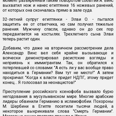
момент разъяренный таким поворотом событий А. Винс
выхватил нож и нанес египтянке 16 ножевых ранений,
от которых она скончалась прямо в зале суда.
32-летний супруг египтянки - Элви О. - пытался
защитить ее от ответчика, но сам получил тяжелые
ранения. Мужчину спасли, однако он до сих пор
передвигается на костылях. Трехлетнего сына Элви
теперь растит один.
Добавим, что даже на вторичном рассмотрении дела
Александр Винс вел себя крайне вызывающе и
всячески демонстрировал расистские взгляды и
неприязнь к иммигрантам. Так, он обратился к
потерпевшей со словами: "А есть ли у вас вообще право
находиться в Германии? Вам тут не место!" А затем
прокричал: "Когда к власти придет НДПГ, этому придет
конец… Я голосовал за неонацистов!"
Преступление российского ксенофоба вызвало бурю
негодования в мусульманском мире. Многие арабские
лидеры обвинили Германию в исламофобии. Похороны
М. Шербини в Египте посетили тысячи людей, а
некоторое выкрикивали слова "Смерть Германии".