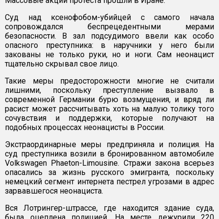
Массовые акции протеста прошли в Иране.
Суд над ксенофобом-убийцей с самого начала
сопровождался беспрецедентными мерами
безопасности. В зал подсудимого ввели как особо
опасного преступника: в наручники у него были
закованы не только руки, но и ноги. Сам неонацист
тщательно скрывал свое лицо.
Такие меры предосторожности многие не считали
лишними, поскольку преступление вызвало в
современной Германии бурю возмущения, и вряд ли
расист может рассчитывать хоть на малую толику того
сочувствия и поддержки, которые получают на
подобных процессах неонацисты в России.
Экстраординарные меры предприняла и полиция. На
суд преступника возили в бронированном автомобиле
Volkswagen Phaeton-Limousine. Стражи закона всерьез
опасались за жизнь русского эмигранта, поскольку
немецкий сегмент интернета пестрел угрозами в адрес
зарвавшегося неонациста.
Вся Лотрингер-штрассе, где находится здание суда,
была оцеплена полицией. На месте дежурили 220