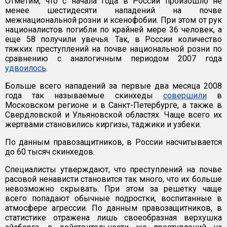
Отметим, что с начала года в России произошло не
менее шестидесяти нападений на почве
межнациональной розни и ксенофобии. При этом от рук
националистов погибли по крайней мере 36 человек, а
еще 58 получили увечья. Так, в России количество
тяжких преступлений на почве национальной розни по
сравнению с аналогичным периодом 2007 года
удвоилось
.
Больше всего нападений за первые два месяца 2008
года так называемые скинхеды
совершили
в
Московском регионе и в Санкт-Петербурге, а также в
Свердловской и Ульяновской областях. Чаще всего их
жертвами становились киргизы, таджики и узбеки.
По данным правозащитников, в России насчитывается
до 60 тысяч скинхедов.
Специалисты утверждают, что преступлений на почве
расовой ненависти становится так много, что их больше
невозможно скрывать. При этом за решетку чаще
всего попадают обычные подростки, воспитанные в
атмосфере агрессии. По данным правозащитников, в
статистике отражена лишь своеобразная верхушка