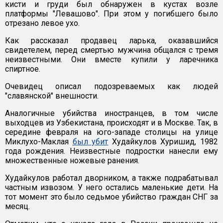
кисти и груди был обнаружен в кустах возле
платформы "Левашово". При этом у погибшего было
отрезано левое ухо.
Как рассказал продавец ларька, оказавшийся
свидетелем, перед смертью мужчина общался с тремя
неизвестными. Они вместе купили у ларечника
спиртное.
Очевидец описал подозреваемых как людей
"славянской" внешности.
Аналогичные убийства иностранцев, в том числе
выходцев из Узбекистана, происходят и в Москве. Так, в
середине февраля на юго-западе столицы на улице
Миклухо-Маклая
был убит
Худайкулов Хуришид, 1982
года рождения. Неизвестные подростки нанесли ему
множественные ножевые ранения.
Худайкулов работал дворником, а также подрабатывал
частным извозом. У него остались маленькие дети. На
тот момент это было седьмое убийство граждан СНГ за
месяц.