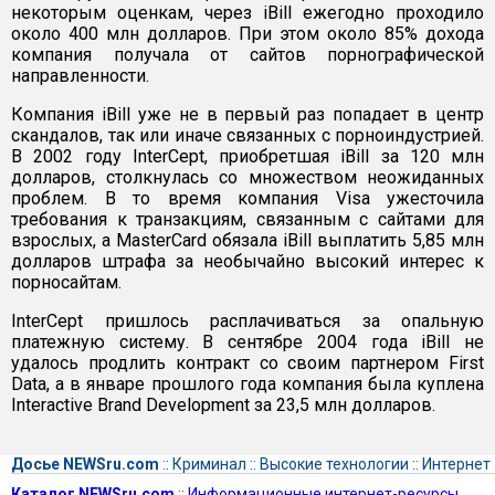
некоторым оценкам, через iBill ежегодно проходило
около 400 млн долларов. При этом около 85% дохода
компания получала от сайтов порнографической
направленности.
Компания iBill уже не в первый раз попадает в центр
скандалов, так или иначе связанных с порноиндустрией.
В 2002 году InterCept, приобретшая iBill за 120 млн
долларов, столкнулась со множеством неожиданных
проблем. В то время компания Visa ужесточила
требования к транзакциям, связанным с сайтами для
взрослых, а MasterCard обязала iBill выплатить 5,85 млн
долларов штрафа за необычайно высокий интерес к
порносайтам.
InterCept пришлось расплачиваться за опальную
платежную систему. В сентябре 2004 года iBill не
удалось продлить контракт со своим партнером First
Data, а в январе прошлого года компания была куплена
Interactive Brand Development за 23,5 млн долларов.
Досье NEWSru.com
::
Криминал
::
Высокие технологии
::
Интернет
Каталог NEWSru.com
::
Информационные интернет-ресурсы