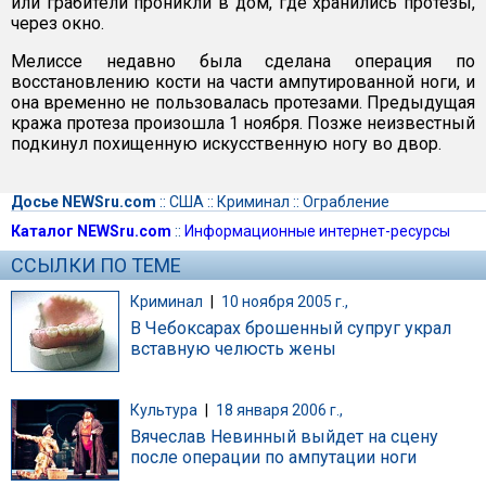
или грабители проникли в дом, где хранились протезы,
через окно.
Мелиссе недавно была сделана операция по
восстановлению кости на части ампутированной ноги, и
она временно не пользовалась протезами. Предыдущая
кража протеза произошла 1 ноября. Позже неизвестный
подкинул похищенную искусственную ногу во двор.
Досье NEWSru.com
::
США
::
Криминал
::
Ограбление
Каталог NEWSru.com
::
Информационные интернет-ресурсы
ССЫЛКИ ПО ТЕМЕ
Криминал
|
10 ноября 2005 г.,
В Чебоксарах брошенный супруг украл
вставную челюсть жены
Культура
|
18 января 2006 г.,
Вячеслав Невинный выйдет на сцену
после операции по ампутации ноги