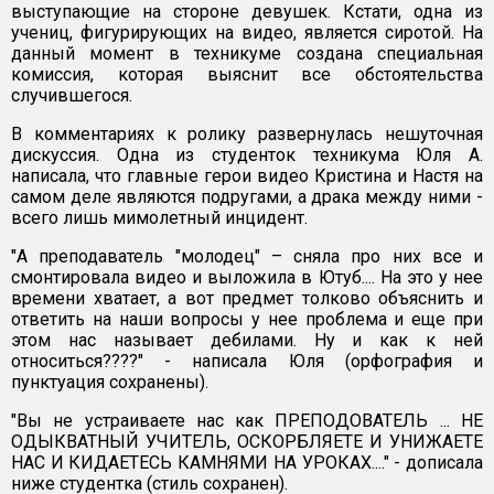
выступающие на стороне девушек. Кстати, одна из
учениц, фигурирующих на видео, является сиротой. На
данный момент в техникуме создана специальная
комиссия, которая выяснит все обстоятельства
случившегося.
В комментариях к ролику развернулась нешуточная
дискуссия. Одна из студенток техникума Юля А.
написала, что главные герои видео Кристина и Настя на
самом деле являются подругами, а драка между ними -
всего лишь мимолетный инцидент.
"А преподаватель "молодец" – сняла про них все и
смонтировала видео и выложила в Ютуб.... На это у нее
времени хватает, а вот предмет толково объяснить и
ответить на наши вопросы у нее проблема и еще при
этом нас называет дебилами. Ну и как к ней
относиться????" - написала Юля (орфография и
пунктуация сохранены).
"Вы не устраиваете нас как ПРЕПОДОВАТЕЛЬ ... НЕ
ОДЫКВАТНЫЙ УЧИТЕЛЬ, ОСКОРБЛЯЕТЕ И УНИЖАЕТЕ
НАС И КИДАЕТЕСЬ КАМНЯМИ НА УРОКАХ...." - дописала
ниже студентка (стиль сохранен).