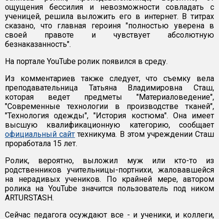
ощущения бессилия и невозможности совладать с
ученицей, решила выложить его в интернет. В титрах
сказано, что главная героиня "полностью уверена в
своей правоте и чувствует абсолютную
безнаказанность".
На портале YouTube ролик появился в среду.
Из комментариев также следует, что съемку вела
преподавательница Татьяна Владимировна Сташ,
которая ведет предметы "Материаловедение",
"Современные технологии в производстве тканей",
"Технология одежды", "История костюма". Она имеет
высшую квалификационную категорию, сообщает
официальный сайт
техникума. В этом учреждении Сташ
проработала 15 лет.
Ролик, вероятно, выложил муж или кто-то из
родственников учительницы-портнихи, жаловавшейся
на нерадивых учеников. По крайней мере, автором
ролика на YouTube значится пользователь под ником
ARTURSTASH.
Сейчас педагога осуждают все - и ученики, и коллеги,