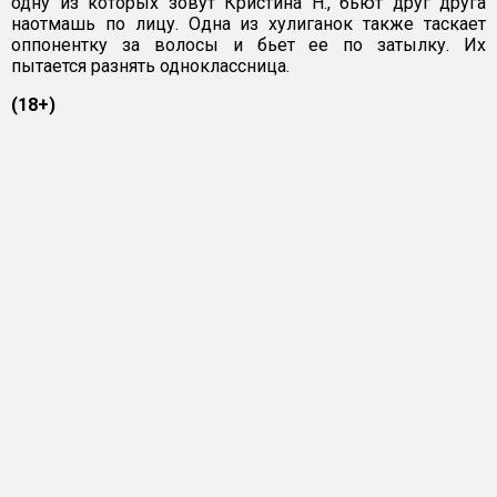
одну из которых зовут Кристина Н., бьют друг друга
наотмашь по лицу. Одна из хулиганок также таскает
оппонентку за волосы и бьет ее по затылку. Их
пытается разнять одноклассница.
(18+)