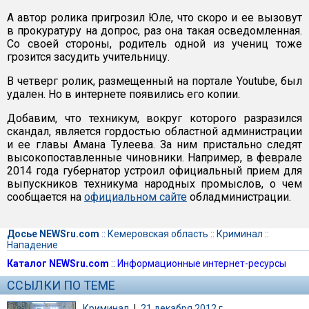
А автор ролика пригрозил Юле, что скоро и ее вызовут
в прокуратуру на допрос, раз она такая осведомленная.
Со своей стороны, родитель одной из учениц тоже
грозится засудить учительницу.
В четверг ролик, размещенный на портале Youtube, был
удален. Но в интернете появились его копии.
Добавим, что техникум, вокруг которого разразился
скандал, является гордостью областной администрации
и ее главы Амана Тулеева. За ним пристально следят
высокопоставленные чиновники. Например, в феврале
2014 года губернатор устроил официальный прием для
выпускников техникума народных промыслов, о чем
сообщается на
официальном сайте
обладминистрации.
Досье NEWSru.com
::
Кемеровская область
::
Криминал
::
Нападение
Каталог NEWSru.com
::
Информационные интернет-ресурсы
ССЫЛКИ ПО ТЕМЕ
Криминал
|
21 декабря 2012 г.,