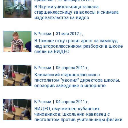
В Якутии учительница таскала
старшеклассницу за волосы и снимала
издевательства на видео
В России
|
31 мая 2012 г.,
В Томске отцу грозит арест за самосуд
над второклассником: разборки в школе
сняли на ВИДЕО
В России
|
05 апреля 2011 г.,
Кавказский старшеклассник с
пистолетом "уволил" директора школы,
опозорив заведение в интернете
В России
|
04 апреля 2011 г.,
ВИДЕО, смутившее кубанских
чиновников: школьник-кавказец с
пистолетом против учительницы физики