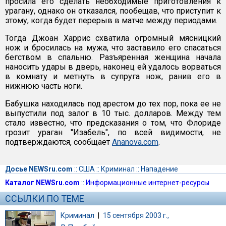
просила его сделать необходимые приготовления к
урагану, однако он отказался, пообещав, что приступит к
этому, когда будет перерыв в матче между периодами.
Тогда Джоан Харрис схватила огромный мясницкий
нож и бросилась на мужа, что заставило его спасаться
бегством в спальню. Разъяренная женщина начала
наносить удары в дверь, наконец ей удалось ворваться
в комнату и метнуть в супруга нож, ранив его в
нижнюю часть ноги.
Бабушка находилась под арестом до тех пор, пока ее не
выпустили под залог в 10 тыс. долларов. Между тем
стало известно, что предсказания о том, что Флориде
грозит ураган "Изабель", по всей видимости, не
подтверждаются, сообщает
Ananova.com
.
Досье NEWSru.com
::
США
::
Криминал
::
Нападение
Каталог NEWSru.com
::
Информационные интернет-ресурсы
ССЫЛКИ ПО ТЕМЕ
Криминал
|
15 сентября 2003 г.,