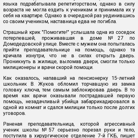
языка подрабатывала репетиторством, однако в силу
возраста не могла ездить к ученикам и принимала их у
себя на квартире. Однако в очередной раз уединившись
со своим учеником, наставница едва не погибла.
Страшный крик "Помогите!" услышала одна из соседок
потерпевшей, проживавшая в доме №27 по
Домодедовской улице. Вместе с мужем она попыталась
прийти преподавательнице на помощь, однако та
кричала изнутри, что не в силах открыть дверь.
Проникнуть в жилище, выломав двери, смогли только
милиционеры и врачи скорой помощи.
Как оказалось, напавший на пенсионерку 15-летний
школьник В. Жуков обломил торчавшую из замка
головку ключа, тем самым заблокировав дверь. В то
время как врачи оказывали пострадавшей первую
помощь, незадачливый убийца забаррикадировался в
одной из комнат и сдался милиции только после долгих
уговоров.
Раненая преподавательница, которой агрессивный
ученик школы №57 серьезно порезал руки и тело,
поступила в хирургическое отделение 7-й ГКБ, пишет