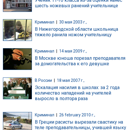
Ученик 11-го класса из-за оценки нанес
шесть ножевых ранений учительнице
Криминал
|
30 мая 2003 г.,
В Нижегородской области школьница
тяжело ранила ножом учительницу
Криминал
|
14 мая 2009 г.,
В Москве юноша порезал преподавателя
за домогательства к его девушке
В России
|
18 мая 2007 г.,
Эскалация насилия в школах: за 2 года
количество нападений на учителей
выросло в полтора раза
Криминал
|
26 february 2010 г.,
В Греции расисты вырезали свастику на
теле преподавательницы, учившей языку