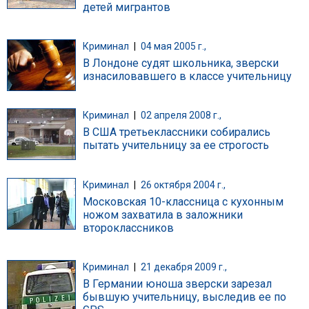
детей мигрантов
Криминал
|
04 мая 2005 г.,
В Лондоне судят школьника, зверски
изнасиловавшего в классе учительницу
Криминал
|
02 апреля 2008 г.,
В США третьеклассники собирались
пытать учительницу за ее строгость
Криминал
|
26 октября 2004 г.,
Московская 10-классница с кухонным
ножом захватила в заложники
второклассников
Криминал
|
21 декабря 2009 г.,
В Германии юноша зверски зарезал
бывшую учительницу, выследив ее по