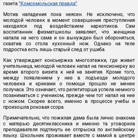
газета
"Комсомольская правда"
.
Мотив нападения пока неясен. Не исключено, что
молодой человек в момент совершения преступления
находился под воздействием наркотиков. Сам
воспитанник физматшколы заявляет, что женщина
напала на него сама и он вынужден был обороняться,
схватив со стола кухонный нож. Однако на теле
подростка есть лишь старый след от ушиба.
Как утверждает консьержка многоэтажки, где живет
учительница, молодой человек напал на пенсионерку во
время второго визита к ней на занятия. Кроме того,
между появлением у нее в подъезде молодого
человека и криками о помощи прошло не менее
получаса. Это означает, что репетиторша успела немного
позаниматься с учеником, прежде чем тот напал на нее
с ножом. Скорее всего, именно в процессе учебы и
произошла роковая ссора.
Примечательно, что пожилая дама была лично знакома
с матерью десятиклассника и именно та уговорила
преподавателя подтянуть ее отпрыска по английскому
языку. Школьник проживает вместе с мамой в центре