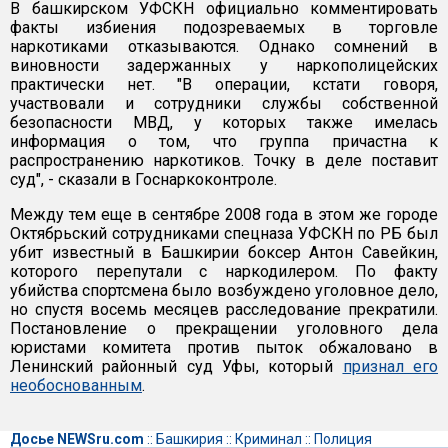
В башкирском УФСКН официально комментировать
факты избиения подозреваемых в торговле
наркотиками отказываются. Однако сомнений в
виновности задержанных у наркополицейских
практически нет. "В операции, кстати говоря,
участвовали и сотрудники службы собственной
безопасности МВД, у которых также имелась
информация о том, что группа причастна к
распространению наркотиков. Точку в деле поставит
суд", - сказали в Госнаркоконтроле.
Между тем еще в сентябре 2008 года в этом же городе
Октябрьский сотрудниками спецназа УФСКН по РБ был
убит известный в Башкирии боксер Антон Савейкин,
которого перепутали с наркодилером. По факту
убийства спортсмена было возбуждено уголовное дело,
но спустя восемь месяцев расследование прекратили.
Постановление о прекращении уголовного дела
юристами комитета против пыток обжаловано в
Ленинский районный суд Уфы, который
признал его
необоснованным
.
Досье NEWSru.com
::
Башкирия
::
Криминал
::
Полиция