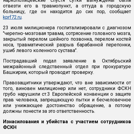
наркополицейские спустя сутки вынуждены были
отвезти его в травмопункт, а оттуда в городскую
больницу, где он находится до сих пор, сообщает
kprf72.ru
.
23 июля милиционера госпитализировали с диагнозом
"черепно-мозговая травма, сотрясение головного мозга,
закрытый перелом шейного позвонка, перелом костей
носа, травматический разрыв барабанной перепонки,
ушиб левого коленного сустава".
Пострадавший подал заявление в Октябрьский
межрайонный следственный отдел при прокуратуре
Башкирии, который проводит проверку.
Правозащитники утверждают, что вне зависимости от
того, виновен милиционер или нет, сотрудники ФСКН
грубо нарушили ст.3 Европейской конвенции о защите
прав человека, запрещающую пытки и бесчеловечное
или унижающее достоинство обращение, а потому
должны понести за это ответственность.
Изнасилования и убийства с участием сотрудников
ФСКН