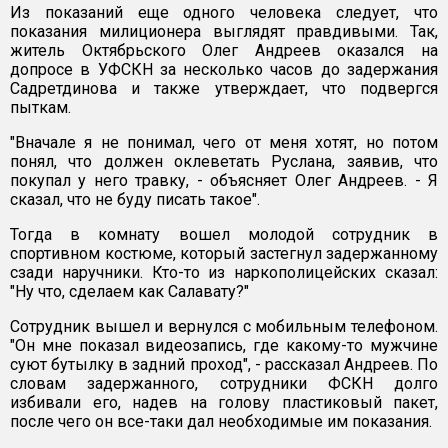
Из показаний еще одного человека следует, что
показания милиционера выглядят правдивыми. Так,
житель Октябрьского Олег Андреев оказался на
допросе в УФСКН за несколько часов до задержания
Садретдинова и также утверждает, что подвергся
пыткам.
"Вначале я не понимал, чего от меня хотят, но потом
понял, что должен оклеветать Руслана, заявив, что
покупал у него травку, - объясняет Олег Андреев. - Я
сказал, что не буду писать такое".
Тогда в комнату вошел молодой сотрудник в
спортивном костюме, который застегнул задержанному
сзади наручники. Кто-то из наркополицейских сказал:
"Ну что, сделаем как Салавату?"
Сотрудник вышел и вернулся с мобильным телефоном.
"Он мне показал видеозапись, где какому-то мужчине
суют бутылку в задний проход", - рассказал Андреев. По
словам задержанного, сотрудники ФСКН долго
избивали его, надев на голову пластиковый пакет,
после чего он все-таки дал необходимые им показания.