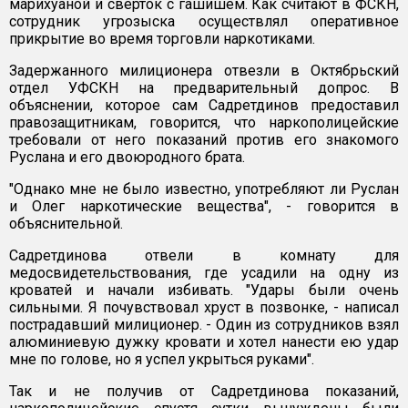
марихуаной и сверток с гашишем. Как считают в ФСКН,
сотрудник угрозыска осуществлял оперативное
прикрытие во время торговли наркотиками.
Задержанного милиционера отвезли в Октябрьский
отдел УФСКН на предварительный допрос. В
объяснении, которое сам Садретдинов предоставил
правозащитникам, говорится, что наркополицейские
требовали от него показаний против его знакомого
Руслана и его двоюродного брата.
"Однако мне не было известно, употребляют ли Руслан
и Олег наркотические вещества", - говорится в
объяснительной.
Садретдинова отвели в комнату для
медосвидетельствования, где усадили на одну из
кроватей и начали избивать. "Удары были очень
сильными. Я почувствовал хруст в позвонке, - написал
пострадавший милиционер. - Один из сотрудников взял
алюминиевую дужку кровати и хотел нанести ею удар
мне по голове, но я успел укрыться руками".
Так и не получив от Садретдинова показаний,