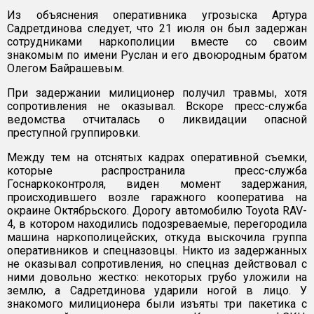
Из объяснения оперативника угрозыска Артура
Садретдинова следует, что 21 июля он был задержан
сотрудниками наркополиции вместе со своим
знакомым по имени Руслан и его двоюродным братом
Олегом Байрашевым.
При задержании милиционер получил травмы, хотя
сопротивления не оказывал. Вскоре пресс-служба
ведомства отчиталась о ликвидации опасной
преступной группировки.
Между тем на отснятых кадрах оперативной съемки,
которые распространила пресс-служба
Госнаркоконтроля, виден момент задержания,
происходившего возле гаражного кооператива на
окраине Октябрьского. Дорогу автомобилю Toyota RAV-
4, в котором находились подозреваемые, перегородила
машина наркополицейских, откуда выскочила группа
оперативников и спецназовцы. Никто из задержанных
не оказывал сопротивления, но спецназ действовал с
ними довольно жестко: некоторых грубо уложили на
землю, а Садретдинова ударили ногой в лицо. У
знакомого милиционера были изъяты три пакетика с