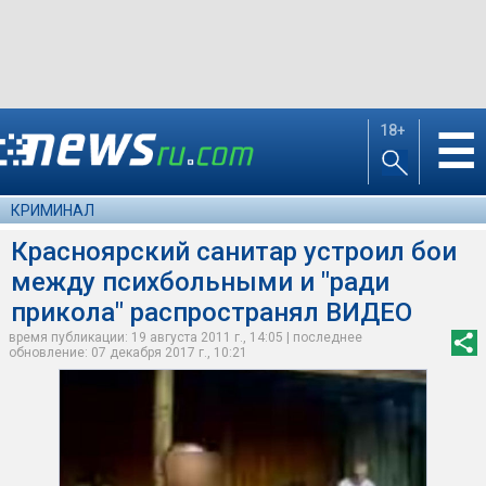
18+
☰
КРИМИНАЛ
Красноярский санитар устроил бои
между психбольными и "ради
прикола" распространял ВИДЕО
время публикации: 19 августа 2011 г., 14:05 | последнее
обновление: 07 декабря 2017 г., 10:21