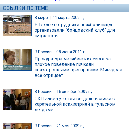
ССЫЛКИ ПО ТЕМЕ
В мире
|
11 марта 2009 г.,
В Техасе сотрудники психбольницы
организовали "бойцовский клуб" для
пациентов
В России
|
08 июня 2011 г.,
Прокуратура: челябинских сирот за
плохое поведение пичкали
психотропными препаратами. Минздрав
все отрицает
В России
|
16 октября 2009 г.,
СКП завел уголовное дело в связи с
карательной психиатрией в тульском
детдоме
В России
|
21 мая 2009 г.,