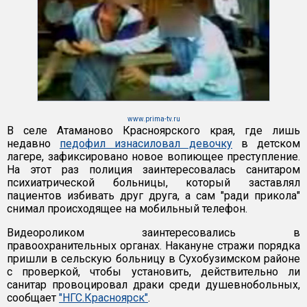
www.prima-tv.ru
В селе Атаманово Красноярского края, где лишь
недавно
педофил изнасиловал девочку
в детском
лагере, зафиксировано новое вопиющее преступление.
На этот раз полиция заинтересовалась санитаром
психиатрической больницы, который заставлял
пациентов избивать друг друга, а сам "ради прикола"
снимал происходящее на мобильный телефон.
Видеороликом заинтересовались в
правоохранительных органах. Накануне стражи порядка
пришли в сельскую больницу в Сухобузимском районе
с проверкой, чтобы установить, действительно ли
санитар провоцировал драки среди душевнобольных,
сообщает
"НГС.Красноярск"
.