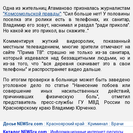
Одна из жительниц Атаманово призналась журналистам
"Комсомольской правды"
: "Сил больше нет! У половины
поселка эти ролики есть в телефонах, их санитар,
Владимир его зовут, наснимал и раздал "ради прикола".
Но какой же это прикол, вы скажите..."
Комментируя жуткий видеоролик, показанный
местным телевидением, многие зрители отмечают на
сайте "Прима ТВ": страшно не только из-за санитара,
который издевался над беззащитными людьми, но и
из-за того, что "вся деревня скачивает это в свои
телефоны" и распространяет видео дальше.
По итогам проверки в больнице может быть заведено
уголовное дело по статье "Нанесение побоев или
совершение иных насильственных действий,
причинивших физическую боль", отметил
представитель пресс-службы ГУ МВД России по
Красноярскому краю Владимир Юрченко.
Досье NEWSru.com
::
Красноярский край
::
Криминал
::
Врачи
Каталог NEWSru.com
::
Информационные интернет-ресурсы