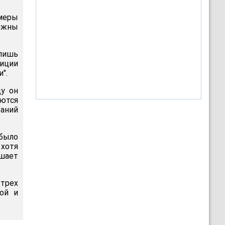
меры
лжны
 лишь
иции
".
у он
ются
аний
 было
 хотя
шает
трех
ой и