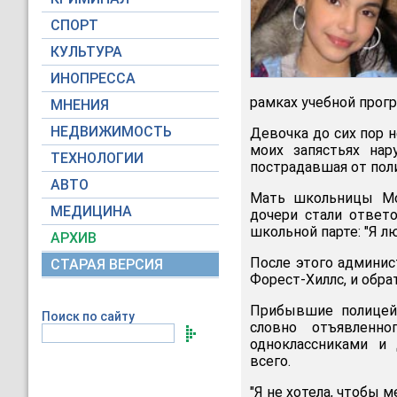
СПОРТ
КУЛЬТУРА
ИНОПРЕССА
рамках учебной прог
МНЕНИЯ
НЕДВИЖИМОСТЬ
Девочка до сих пор 
моих запястьях нар
ТЕХНОЛОГИИ
пострадавшая от пол
АВТО
Мать школьницы Мор
МЕДИЦИНА
дочери стали ответо
школьной парте: "Я л
АРХИВ
После этого админист
СТАРАЯ ВЕРСИЯ
Форест-Хиллс, и обр
Прибывшие полицейс
Поиск по сайту
словно отъявленно
одноклассниками и
всего.
"Я не хотела, чтобы м