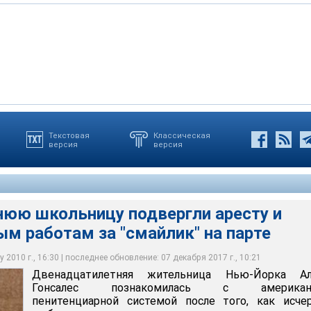
Текстовая
Классическая
версия
версия
не только подвергли трехдневному аресту, заковав ее в
ельница школьных правил приговорена к 8 часам
от, не считая штрафных санкций в рамках учебной программы
нюю школьницу подвергли аресту и
м работам за "смайлик" на парте
 2010 г., 16:30 | последнее обновление: 07 декабря 2017 г., 10:21
Двенадцатилетняя жительница Нью-Йорка Ал
Гонсалес познакомилась с американ
пенитенциарной системой после того, как исче