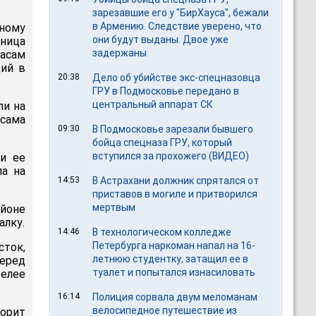
зарезавшие его у "БирХауса", бежали
в Армению. Следствие уверено, что
вному
они будут выданы. Двое уже
ница
задержаны
асам
ций в
20:38
Дело об убийстве экс-спецназовца
ГРУ в Подмосковье передано в
центральный аппарат СК
ли на
 сама
09:30
В Подмосковье зарезали бывшего
бойца спецназа ГРУ, который
вступился за прохожего (ВИДЕО)
и ее
ла на
14:53
В Астрахани должник спрятался от
приставов в могиле и притворился
мертвым
айоне
алку.
14:46
В технологическом колледже
Петербурга наркоман напал на 16-
ток,
летнюю студентку, затащил ее в
еред
туалет и попытался изнасиловать
елее
16:14
Полиция сорвала двум меломанам
велосипедное путешествие из
ворит