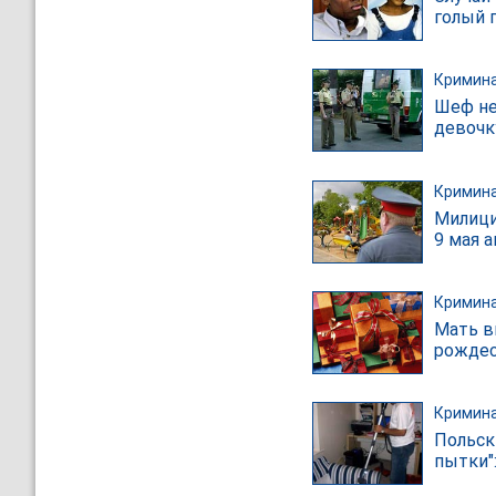
голый 
Кримин
Шеф не
девочк
Кримин
Милици
9 мая 
Кримин
Мать в
рождес
Кримин
Польск
пытки"