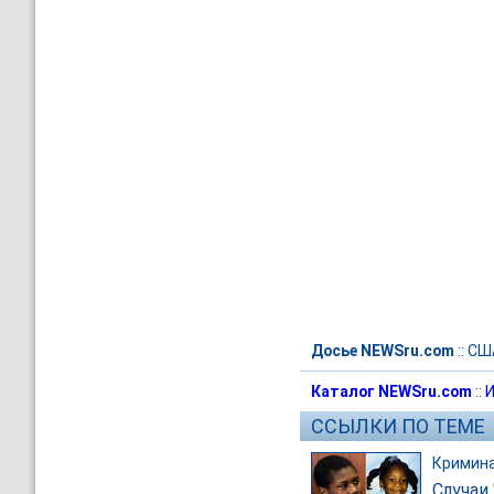
Досье NEWSru.com
::
СШ
Каталог NEWSru.com
::
И
ССЫЛКИ ПО ТЕМЕ
Кримин
Случаи