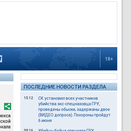
18+
ПОСЛЕДНИЕ НОВОСТИ РАЗДЕЛА
15:12
СК установил всех участников
убийства экс-спецназовца ГРУ,
проведены обыски, задержаны двое
(ВИДЕО допроса). Похороны пройдут
екса
6 июня
ской
ркала
09:16
Убийцы бойца спецназа ГРУ,