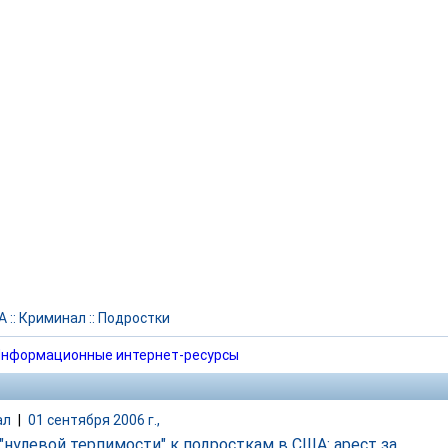
А
::
Криминал
::
Подростки
нформационные интернет-ресурсы
ал
|
01 сентября 2006 г.,
 "нулевой терпимости" к подросткам в США: арест за