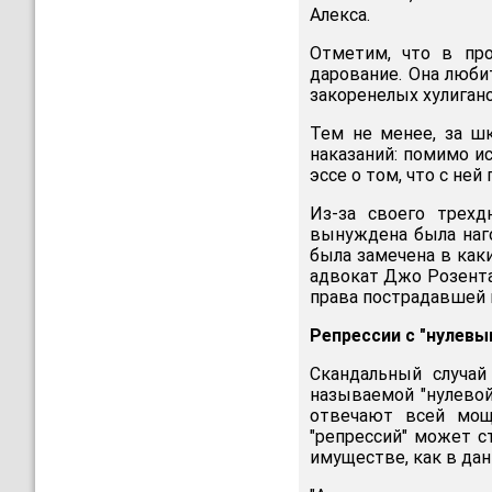
Алекса.
Отметим, что в про
дарование. Она люби
закоренелых хулигано
Тем не менее, за ш
наказаний: помимо и
эссе о том, что с ней
Из-за своего трехд
вынуждена была наго
была замечена в как
адвокат Джо Розента
права пострадавшей 
Репрессии с "нулев
Cкандальный случай
называемой "нулевой
отвечают всей мощ
"репрессий" может с
имуществе, как в дан