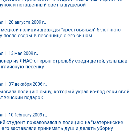
пупок и погашенный свет в душевой
ал
|
20 августа 2009 г.,
мецкой полиции дважды "арестовывал" 5-летнюю
у после ссоры в песочнице с его сыном
ал
|
13 мая 2009 г.,
онер из ЯНАО открыл стрельбу среди детей, услышав
английскую песенку
ал
|
07 декабря 2006 г.,
ызвала полицию сыну, который украл из-под елки свой
твенский подарок
ал
|
10 february 2009 г.,
ий студент пожаловался в полицию на "материнские
: его заставляли принимать душ и делать уборку