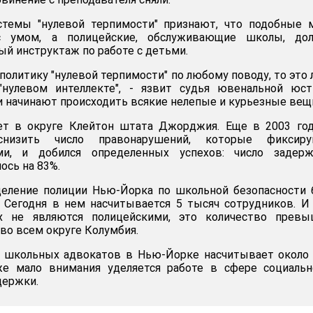
темы "нулевой терпимости" признают, что подобные 
с умом, а полицейские, обслуживающие школы, до
ый инструктаж по работе с детьми.
политику "нулевой терпимости" по любому поводу, то это
"нулевом интеллекте", - язвит судья ювенальной юст
 и начинают происходить всякие нелепые и курьезные вещи
ет в округе Клейтон штата Джорджия. Еще в 2003 год
снизить число правонарушений, которые фиксиру
и, и добился определенных успехов: число задерж
ось на 83%.
деление полиции Нью-Йорка по школьной безопасности
. Сегодня в нем насчитывается 5 тысяч сотрудников. И
х не являются полицейскими, это количество превы
во всем округе Колумбия.
 школьных адвокатов в Нью-Йорке насчитывает около 
же мало внимания уделяется работе в сфере социальн
держки.