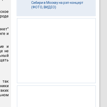
Сибири в Москву на рэп-концерт
(ФОТО, ВИДЕО)
ское
ороде
акет"
иге и
ме и
де не
льный
ищать
 так
вники
аких
льном