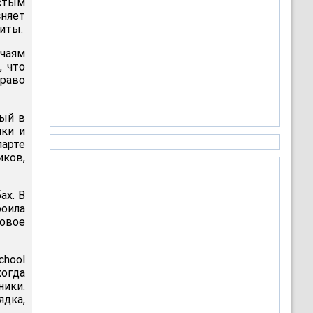
астым
сняет
иты.
учаям
, что
право
вый в
пки и
парте
иков,
ах. В
роила
овое
chool
огда
ики.
ядка,