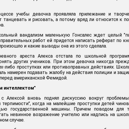
цессе учебы девочка проявляла прилежание и творче
т танцевать и рисовать, а потому вряд ли относится к п
в.
кольный вандализм маленькую Гонсалес ждет целый "п
справительных работ ей придется написать реферат по кн
 произошло и какие выводы она из этого сделала.
невного ареста Алекса отстала по школьной програм
нять других учеников. При этом девочка никогда преж
их-либо проступках или противоправных действиях. Шко
ль намерен подавать жалобу на действия полиции и защ
перед американской Фемидой.
ым интеллектом"
 с Алексой вновь поднял дискуссию вокруг проблемы
 терпимости", когда на малейшие проступки детей чино
ью государственной машины. Причем поводом для т
тать невинное возражение учителю или надпись на шко
ном случае.