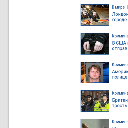
В мире
Лондон
городе
Кримин
В США 
отправ
Кримин
Америк
полице
Кримин
Британ
трость
Кримин