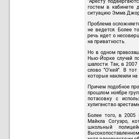
"Аресту подвергаютс
гостем в кабинете 
ситуацию Эмма Джор
Проблема осложняетс
не ведется. Более т
речь идет о несовер
на приватность.
Но в одном правозащ
Нью-Йорке случай по
шалости. Так, в 2007
слово "О'кей". В то
которые наклеили на
Причем подобное про
прошлом ноябре груп
потасовку с испол
хулиганство арестами
Более того, в 2005 
Майкла Согуэро, ко
школьный полицей
Высокопоставленном
хотя впоследствии об