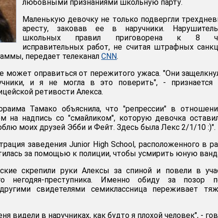
любовными признаниями школьную парту.
Маленькую девочку не только подвергли трехдне
аресту, заковав ее в наручники. Нарушитель
школьных правил приговорена к 8 ч
исправительных работ, не считая штрафных санк
раммы, передает телеканал
CNN
.
не может оправиться от пережитого ужаса. "Они защелкну
учники, и я не могла в это поверить", - признается
ицейской ретивости Алекса.
аима Тамако объяснила, что "репрессии" в отношени
м на надпись со "смайликом", которую девочка остави
юблю моих друзей Эбби и Фейт. Здесь была Лекс 2/1/10 :)".
рация заведения Junior High School, расположенного в р
атилась за помощью к полиции, чтобы усмирить юную ванд
кие скрепили руки Алексы за спиной и повели в учас
го негодяя-преступника. Именно обиду за позор п
 другими свидетелями семиклассница переживает тяж
еня видели в наручниках, как будто я плохой человек", - го