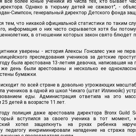
я все более юные ученики из числа тех, кто бывает ч
директора. Однако в тюрьму детей не сажают", - объя
дан-Симпсон, генеральный директор Детского фонда защ
я тем, что никакой официальной статистики по таким сл
ого, информация о них часто скрывается хотя бы потому
шеннолетних, в отношении которых закон свято блюдет 
итники уверены - история Алексы Гонсалес уже не пер
лицейского преследования учеников за детские просту
 году была арестована 13-летняя девочка, написавшая на 
т же день были арестованы и несколько ее одноклассн
 стены бумажки.
исходит по всей стране в довольно угрожающих масштаб
па учеников в одной из школ Чикаго (штат Иллинойс) уст
ьзованием еды. Администрация ответила на это масс
 25 детей в возрасте 11 лет.
году полиция даже арестовала директора Bronx Guild S
торый вступился за своего ученика в тот момент, к
ский хотел защелкнуть на руках ребенка наручн
у педагогу инкриминировали нападение на стража пор
винение с преподавателя сняли.