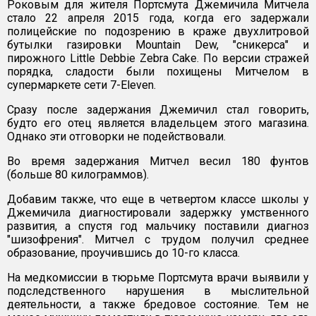
Роковым для жителя Портсмута Джемичила Митчела
стало 22 апреля 2015 года, когда его задержали
полицейские по подозрению в краже двухлитровой
бутылки газировки Mountain Dew, "сникерса" и
пирожного Little Debbie Zebra Cake. По версии стражей
порядка, сладости были похищены Митчелом в
супермаркете сети 7-Eleven.
Сразу после задержания Джемичил стал говорить,
будто его отец является владельцем этого магазина.
Однако эти отговорки не подействовали.
Во время задержания Митчел весил 180 фунтов
(больше 80 килограммов).
Добавим также, что еще в четвертом классе школы у
Джемичила диагностировали задержку умственного
развития, а спустя год мальчику поставили диагноз
"шизофрения". Митчел с трудом получил среднее
образование, проучившись до 10-го класса.
На медкомиссии в тюрьме Портсмута врачи выявили у
подследственного нарушения в мыслительной
деятельности, а также бредовое состояние. Тем не