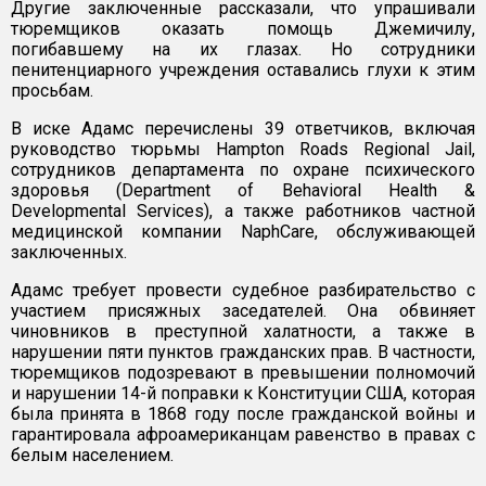
Другие заключенные рассказали, что упрашивали
тюремщиков оказать помощь Джемичилу,
погибавшему на их глазах. Но сотрудники
пенитенциарного учреждения оставались глухи к этим
просьбам.
В иске Адамс перечислены 39 ответчиков, включая
руководство тюрьмы Hampton Roads Regional Jail,
сотрудников департамента по охране психического
здоровья (Department of Behavioral Health &
Developmental Services), а также работников частной
медицинской компании NaphCare, обслуживающей
заключенных.
Адамс требует провести судебное разбирательство с
участием присяжных заседателей. Она обвиняет
чиновников в преступной халатности, а также в
нарушении пяти пунктов гражданских прав. В частности,
тюремщиков подозревают в превышении полномочий
и нарушении 14-й поправки к Конституции США, которая
была принята в 1868 году после гражданской войны и
гарантировала афроамериканцам равенство в правах с
белым населением.