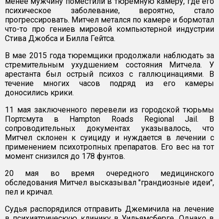
менее мужчину поместили в тюремную камеру, где его
психическое заболевание, вероятно, стало
прогрессировать. Митчел метался по камере и бормотал
что-то про гениев мировой компьютерной индустрии
Стива Джобса и Билла Гейтса.
В мае 2015 года тюремщики продолжали наблюдать за
стремительным ухудшением состояния Митчела. У
арестанта был острый психоз с галлюцинациями. В
течение многих часов подряд из его камеры
доносились крики.
11 мая заключенного перевели из городской тюрьмы
Портсмута в Hampton Roads Regional Jail. В
сопроводительных документах указывалось, что
Митчел склонен к суициду и нуждается в лечении с
применением психотропных препаратов. Его вес на тот
момент снизился до 178 фунтов.
20 мая во время очередного медицинского
обследования Митчел высказывал "грандиозные идеи",
пел и кричал.
Судья распорядился отправить Джемичила на лечение
в психиатрическую клинику в Уильямсберге. Однако в