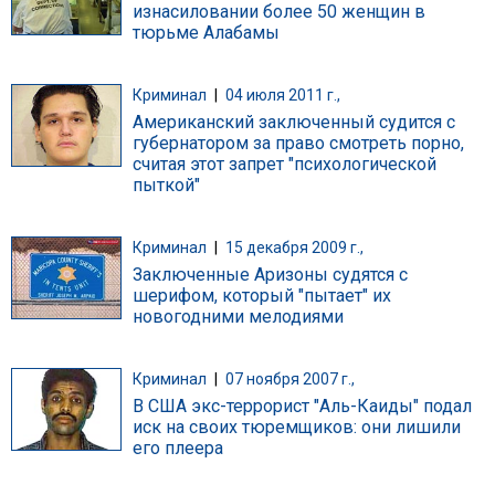
изнасиловании более 50 женщин в
тюрьме Алабамы
Криминал
|
04 июля 2011 г.,
Американский заключенный судится с
губернатором за право смотреть порно,
считая этот запрет "психологической
пыткой"
Криминал
|
15 декабря 2009 г.,
Заключенные Аризоны судятся с
шерифом, который "пытает" их
новогодними мелодиями
Криминал
|
07 ноября 2007 г.,
В США экс-террорист "Аль-Каиды" подал
иск на своих тюремщиков: они лишили
его плеера