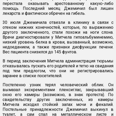
перестала оказывать арестованному какую-либо
помощь. Последний месяц Джемичил был лишен
лекарств и фактически обречен на гибель.
30 июля Джемичила отвезли в клинику в связи с
отеком нижних конечностей, которые, по выражению
другого заключенного, стали похожи на ноги слона.
Врачи диагностировали у Митчела гипоальбуминемию,
низкий уровень белка в крови, вызванный, возможно,
недоеданием, а также признаки дисфункции печени.
Вес пациента снизился до 145 фунтов.
В период заключения Митчела администрация тюрьмы
отказывалась пускать его родителей и тетю на свидания
под тем предлогом, что они не регистрировались
заранее в списке посетителей.
Постепенно узник терял человеческий облик. Он
вымазал экскрементами плексиглас, закрывавший
окно его камеры (возможно, в знак протеста). По
свидетельству других заключенных, из камеры
Митчела исходил стойкий запах мочи и фекалий.
Постельные принадлежности Джемичил выкинул в
туалет, а сам спал на металлическом листе и