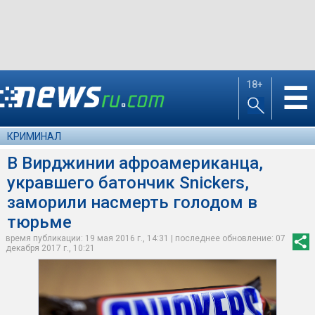
18+
☰
КРИМИНАЛ
В Вирджинии афроамериканца,
укравшего батончик Snickers,
заморили насмерть голодом в
тюрьме
время публикации: 19 мая 2016 г., 14:31 | последнее обновление: 07
декабря 2017 г., 10:21