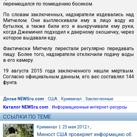
перемещался по помещению босиком.
По словам заключенных, надзиратели издевались над
Митчелом. Они выплескивали ему в лицо воду из
бутылки, а также били его и выкручивали ему руки,
когда Джемичил подходил к дверному окошечку, через
которое выдавали еду.
Фактически Митчелу перестали регулярно передавать
пищу. Более того, надзиратели отключили подачу воды
в его камеру.
19 августа 2015 года заключенного нашли мертвым.
Согласно официальным данным, его вес составлял 144
фунта.
Досье NEWSru.com
::
США
::
Криминал
::
Заключенные
Каталог NEWSru.com
::
Информационные интернет-ресурсы
ССЫЛКИ ПО ТЕМЕ
Криминал
|
25 мая 2012 г.,
Минюст США проверяет информацию об