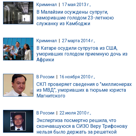
Криминал
|
17 мая 2013 г.,
В Малайзии осуждены супруги,
заморившие голодом 23-летнюю
служанку из Камбоджи
Криминал
|
27 марта 2014 г.,
В Катаре осудили супругов из США,
уморивших голодом приемную дочь из
Африки
В России
|
16 ноября 2010 г.,
СКП проверяет сведения о "миллионерах
из МВД", уморивших в тюрьме юриста
Магнитского
В России
|
22 июля 2010 г.,
Экспертиза посмертно решила, что
скончавшуюся в СИЗО Веру Трифонову
нельзя было держать за решеткой