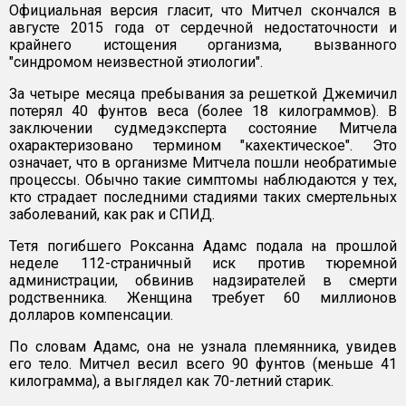
Официальная версия гласит, что Митчел скончался в
августе 2015 года от сердечной недостаточности и
крайнего истощения организма, вызванного
"синдромом неизвестной этиологии".
За четыре месяца пребывания за решеткой Джемичил
потерял 40 фунтов веса (более 18 килограммов). В
заключении судмедэксперта состояние Митчела
охарактеризовано термином "кахектическое". Это
означает, что в организме Митчела пошли необратимые
процессы. Обычно такие симптомы наблюдаются у тех,
кто страдает последними стадиями таких смертельных
заболеваний, как рак и СПИД.
Тетя погибшего Роксанна Адамс подала на прошлой
неделе 112-страничный иск против тюремной
администрации, обвинив надзирателей в смерти
родственника. Женщина требует 60 миллионов
долларов компенсации.
По словам Адамс, она не узнала племянника, увидев
его тело. Митчел весил всего 90 фунтов (меньше 41
килограмма), а выглядел как 70-летний старик.