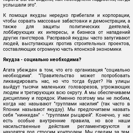
услышали это".
К помощи якудзы нередко прибегали и корпорации,
чтобы сорвать массовые забастовки и демонстрации, а
также для защиты политических деятелей,
лоббирующих их интересы, и бизнеса от нападений
других гангстеров. Расправой якудзы часто запугивают
людей, выступающих против строительных проектов,
составляющих огромную часть японской экономики.
Якудза - социально необходима?
Агата убежден в том, что его организация "социально
необходима". "Правительство может попробовать
ликвидировать нас, но что тогда будет? На улицы
выйдут тысячи маленьких головорезов, угрожающих
людям и третирующих всю округу. А мы обеспечиваем
дисциплину и порядок. Именно поэтому мы не любим,
когда нас называют "группами насилия" (так часто в
Японии называют якудзу). Мы предпочитаем назвать
себя "нинкедан" - "группами рыцарей". Конечно, у нас
есть особые внутренние правила, но все наши
насильственные действия регламентируются и
находятся под строгим контролем. Мы следим за тем,