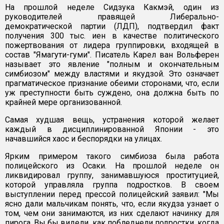
На прошлой неделе Сидзука Какмэй, один из
руководителей правящей Либерально-
демократической партии (ЛДП), подтвердил факт
получения 300 тыс. иен в качестве политического
пожертвования от лидера группировки, входящей в
состав "Ямагути-гуми". Писатель Карел ван Вольферен
называет это явление "полным и окончательным
симбиозом" между властями и якудзой. Это означает
прагматическое признание обеими сторонами, что, если
уж преступности быть суждено, она должна быть по
крайней мере организованной.
Самая худшая вещь, устранения которой желает
каждый в дисциплинированной Японии - это
начавшийся хаос и беспорядки на улицах.
Ярким примером такого симбиоза была работа
полицейского из Осаки. На прошлой неделе он
ликвидировал группу, занимавшуюся проституцией,
которой управляла группа подростков. В своем
выступлении перед прессой полицейский заявил: "Мы
ясно дали мальчикам понять, что, если якудза узнает о
том, чем они занимаются, из них сделают начинку для
пирога. Вы бы видели, как побледнели подростки, когда