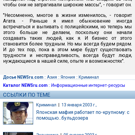
чтобы они не затрагивали широкие массы", - говорит он.
"Несомненно, многое в жизни изменилось, - говорит
Агата. - Раньше я имел обыкновение иногда
встречаться и выпивать с полицейскими, но теперь мы
этого больше не делаем, поскольку они начали
создавать таких людей, как я. И бизнес от этого
становится более трудным. Но мы всегда будем рядом.
И до тех пор, пока в этом мире будут существовать
трудности и несправедливость, всегда будут люди,
нуждающиеся в нашей силе, опыте и возможностях".
Досье NEWSru.com
::
Азия
::
Япония
::
Криминал
Каталог NEWSru.com
::
Информационные интернет-ресурсы
ССЫЛКИ ПО ТЕМЕ
Криминал
|
13 января 2003 г.,
Японская мафия работает по-крупному: с
помощью...бульдозера
Экономика
|
05 января 2003 г.,