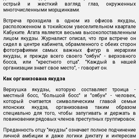
острый и жесткий взгляд глаз, окруженных
многочисленными морщинками.
Встреча проходила в одном из офисов якудзы,
расположенном в токийском увеселительном квартале
Кабуките. Агата является весьма высокопоставленным
лицом якудзы. Журналист описал, что при встрече он
сидел в центре кабинета, обрамленного с обеих сторон
фотографиями самых важных фигур в иерархии
якудзы, и прежде всего своего "оябун" - верховного
босса, или "крестного отца". "Каждый в нашей
организации знает свое место", - говорит он.
Как организована якудза
Верхушка якудзы, которую составляет троица -
местный босс, "большой босс" и "оябун" - человек,
который считается символическим главой семьи
японских якудза, организована таким образом
специально для того, чтобы запугивать и держать в
повиновении рядовых членов преступных группировок.
Преданность отцу "якудзы" означает полное подчинение
личной амбиции и даже логики диктату и интересам