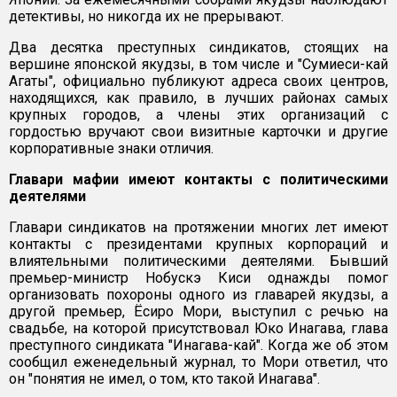
детективы, но никогда их не прерывают.
Два десятка преступных синдикатов, стоящих на
вершине японской якудзы, в том числе и "Сумиеси-кай
Агаты", официально публикуют адреса своих центров,
находящихся, как правило, в лучших районах самых
крупных городов, а члены этих организаций с
гордостью вручают свои визитные карточки и другие
корпоративные знаки отличия.
Главари мафии имеют контакты с политическими
деятелями
Главари синдикатов на протяжении многих лет имеют
контакты с президентами крупных корпораций и
влиятельными политическими деятелями. Бывший
премьер-министр Нобускэ Киси однажды помог
организовать похороны одного из главарей якудзы, а
другой премьер, Ёсиро Мори, выступил с речью на
свадьбе, на которой присутствовал Юко Инагава, глава
преступного синдиката "Инагава-кай". Когда же об этом
сообщил еженедельный журнал, то Мори ответил, что
он "понятия не имел, о том, кто такой Инагава".