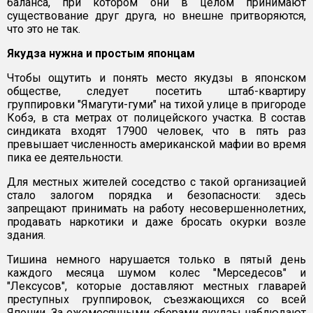
баланса, при котором они в целом принимают
существование друг друга, но внешне притворяются,
что это не так.
Якудза нужна и простым японцам
Чтобы ощутить и понять место якудзы в японском
обществе, следует посетить штаб-квартиру
группировки "Ямагути-гуми" на тихой улице в пригороде
Кобэ, в ста метрах от полицейского участка. В состав
синдиката входят 17900 человек, что в пять раз
превышает численность американской мафии во время
пика ее деятельности.
Для местных жителей соседство с такой организацией
стало залогом порядка и безопасности: здесь
запрещают принимать на работу несовершеннолетних,
продавать наркотики и даже бросать окурки возле
здания.
Тишина немного нарушается только в пятый день
каждого месяца шумом колес "Мерседесов" и
"Лексусов", которые доставляют местных главарей
преступных группировок, съезжающихся со всей
Японии. За ежемесячными сборами якудзы наблюдают