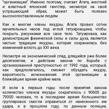
"организации". Именно поэтому, считает Агата, жесткий
и властный японский гангстер, несмотря на свой
устрашающий образ, может быть полезен
высокопоставленным людям.
Как и многие члены якудзы, Агата провел сотни
мучительных часов под иглой татуировщика, чтобы
покрыть рисунками все свое тело. Татуировка, как
демонстрация физической силы и силы духа, является
частью традиции якудзы, которая сохранилась без
изменений вплоть до XXI века.
Несмотря на экономический спад, длящийся уже более
десятилетия, и действие закона по борьбе с
организованной преступностью от 1992 года, который,
как предполагалось, сможет обуздать якудзу,
вероятность исчезновения этой организации в
ближайшее время крайне мала.
И если в первые годы после принятия закона
количество членов якузды сократилось с 90600 до
79300 человек, то в последнее время большинство
группировок смогли оправиться от нанесенного им
удара, и в прошлом году, по данным полиции,