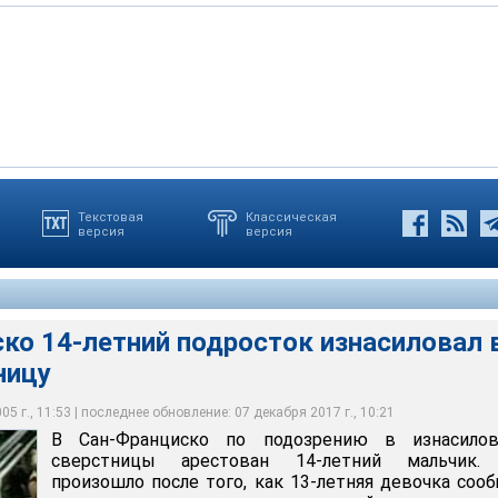
Текстовая
Классическая
версия
версия
 подозрению в изнасиловании сверстницы арестован 14-летний
ошло после того, как 13-летняя девочка сообщила в полицию, что
ей в туалете средней школы, где они оба учатся
ко 14-летний подросток изнасиловал 
ницу
5 г., 11:53 | последнее обновление: 07 декабря 2017 г., 10:21
В Сан-Франциско по подозрению в изнасилов
сверстницы арестован 14-летний мальчик.
произошло после того, как 13-летняя девочка соо