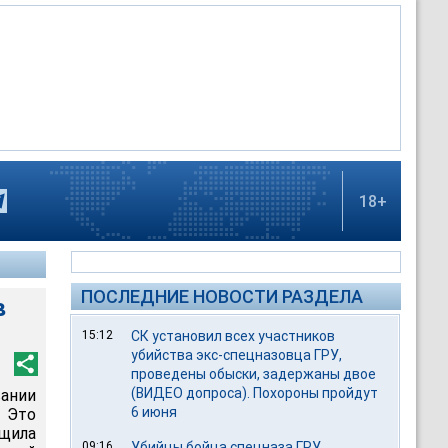
18+
ПОСЛЕДНИЕ НОВОСТИ РАЗДЕЛА
в
15:12
СК установил всех участников
убийства экс-спецназовца ГРУ,
проведены обыски, задержаны двое
(ВИДЕО допроса). Похороны пройдут
ании
6 июня
 Это
бщила
09:16
Убийцы бойца спецназа ГРУ,