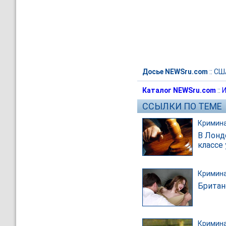
Досье NEWSru.com
::
СШ
Каталог NEWSru.com
::
И
ССЫЛКИ ПО ТЕМЕ
Кримин
В Лонд
классе
Кримин
Британ
Кримин