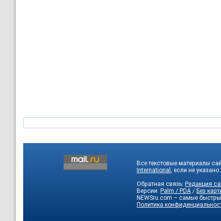
Все текстовые материалы са
International
, если не указано
Обратная связь:
Редакция са
Версии:
Palm / PDA
/
Без карт
NEWSru.com – самые быстры
Политика конфиденциальнос