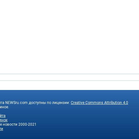
йта NEWSru.com доступны по лицензии:
Creative Commons Attribution 4.0
 иное.
йта
инок
е новости
2000-2021
ти