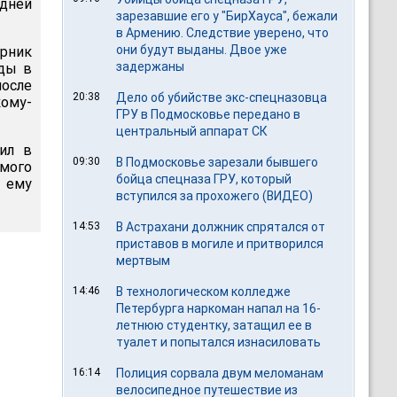
едней
зарезавшие его у "БирХауса", бежали
в Армению. Следствие уверено, что
они будут выданы. Двое уже
орник
задержаны
жды в
после
20:38
Дело об убийстве экс-спецназовца
кому-
ГРУ в Подмосковье передано в
центральный аппарат СК
ил в
09:30
В Подмосковье зарезали бывшего
емого
бойца спецназа ГРУ, который
 ему
вступился за прохожего (ВИДЕО)
14:53
В Астрахани должник спрятался от
приставов в могиле и притворился
мертвым
14:46
В технологическом колледже
Петербурга наркоман напал на 16-
летнюю студентку, затащил ее в
туалет и попытался изнасиловать
16:14
Полиция сорвала двум меломанам
велосипедное путешествие из