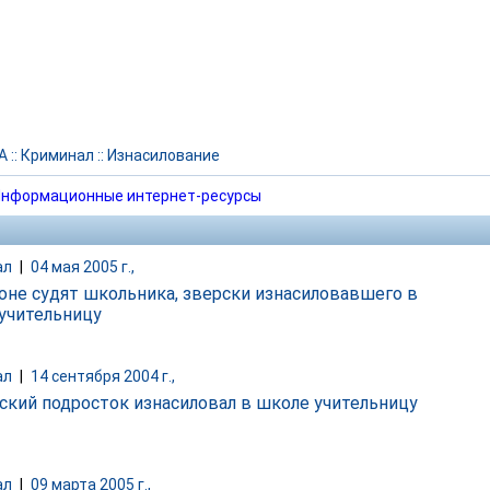
А
::
Криминал
::
Изнасилование
нформационные интернет-ресурсы
ал
|
04 мая 2005 г.,
оне судят школьника, зверски изнасиловавшего в
 учительницу
ал
|
14 сентября 2004 г.,
ский подросток изнасиловал в школе учительницу
ал
|
09 марта 2005 г.,