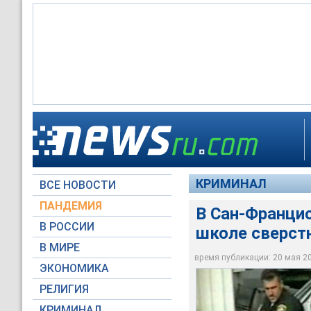
В Сан-Франциско по
мальчик. Это произ
он надругался над н
КРИМИНАЛ
ВСЕ НОВОСТИ
RTV International
ПАНДЕМИЯ
В Сан-Францис
В РОССИИ
школе сверст
В МИРЕ
время публикации: 20 мая 200
ЭКОНОМИКА
РЕЛИГИЯ
КРИМИНАЛ