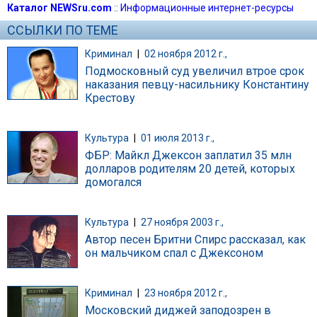
Каталог NEWSru.com
::
Информационные интернет-ресурсы
ССЫЛКИ ПО ТЕМЕ
Криминал
|
02 ноября 2012 г.,
Подмосковный суд увеличил втрое срок
наказания певцу-насильнику Константину
Крестову
Культура
|
01 июля 2013 г.,
ФБР: Майкл Джексон заплатил 35 млн
долларов родителям 20 детей, которых
домогался
Культура
|
27 ноября 2003 г.,
Автор песен Бритни Спирс рассказал, как
он мальчиком спал с Джексоном
Криминал
|
23 ноября 2012 г.,
Московский диджей заподозрен в