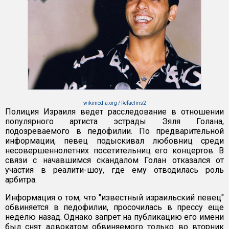
wikimedia.org / Refaelms2
Полиция Израиля ведет расследование в отношении
популярного артиста эстрады Эяля Голана,
подозреваемого в педофилии. По предварительной
информации, певец подыскивал любовниц среди
несовершеннолетних посетительниц его концертов. В
связи с начавшимся скандалом Голан отказался от
участия в реалити-шоу, где ему отводилась роль
арбитра.
Информация о том, что "известный израильский певец"
обвиняется в педофилии, просочилась в прессу еще
неделю назад. Однако запрет на публикацию его имени
был снят адвокатом обвиняемого только во вторник