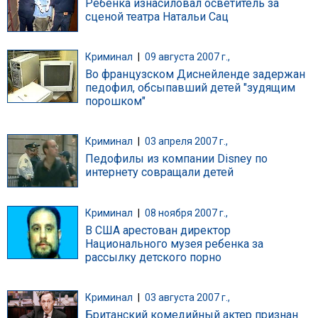
Ребенка изнасиловал осветитель за
сценой театра Натальи Сац
Криминал
|
09 августа 2007 г.,
Во французском Диснейленде задержан
педофил, обсыпавший детей "зудящим
порошком"
Криминал
|
03 апреля 2007 г.,
Педофилы из компании Disney по
интернету совращали детей
Криминал
|
08 ноября 2007 г.,
В США арестован директор
Национального музея ребенка за
рассылку детского порно
Криминал
|
03 августа 2007 г.,
Британский комедийный актер признан