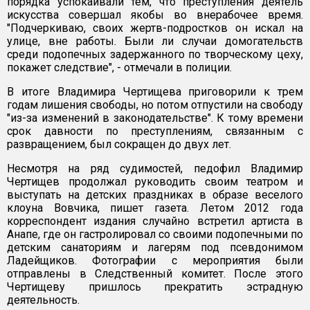
порядка успокаивали тем, что преступления деятель
искусства совершал якобы во внерабочее время.
"Подчеркиваю, своих жертв-подростков он искал на
улице, вне работы. Были ли случаи домогательств
среди подопечных задержанного по творческому цеху,
покажет следствие", - отмечали в полиции.
В итоге Владимира Чертищева приговорили к трем
годам лишения свободы, но потом отпустили на свободу
"из-за изменений в законодательстве". К тому времени
срок давности по преступлениям, связанным с
развращением, был сокращен до двух лет.
Несмотря на ряд судимостей, педофил Владимир
Чертищев продолжал руководить своим театром и
выступать на детских праздниках в образе веселого
клоуна Вовчика, пишет газета. Летом 2012 года
корреспондент издания случайно встретил артиста в
Анапе, где он гастролировал со своими подопечными по
детским санаториям и лагерям под псевдонимом
Ладейщиков. Фотографии с мероприятия были
отправлены в Следственный комитет. После этого
Чертищеву пришлось прекратить эстрадную
деятельность.