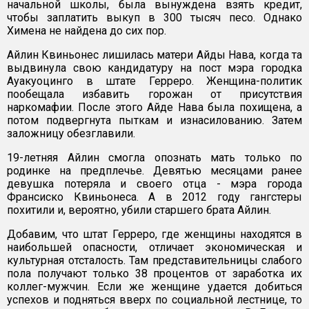
начальной школы, была вынуждена взять кредит,
чтобы заплатить выкуп в 300 тысяч песо. Однако
Химена не найдена до сих пор.
Айлин Квиньонес лишилась матери Айды Нава, когда та
выдвинула свою кандидатуру на пост мэра городка
Ауакуоцинго в штате Герреро. Женщина-политик
пообещала избавить горожан от присутствия
наркомафии. После этого Айде Нава была похищена, а
потом подвергнута пыткам и изнасилованию. Затем
заложницу обезглавили.
19-летняя Айлин смогла опознать мать только по
родинке на предплечье. Девятью месяцами ранее
девушка потеряла и своего отца - мэра города
Франсиско Квиньонеса. А в 2012 году гангстеры
похитили и, вероятно, убили старшего брата Айлин.
Добавим, что штат Герреро, где женщины находятся в
наибольшей опасности, отличает экономическая и
культурная отсталость. Там представительницы слабого
пола получают только 38 процентов от заработка их
коллег-мужчин. Если же женщине удается добиться
успехов и подняться вверх по социальной лестнице, то