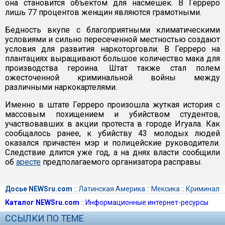
она становится объектом для насмешек. В Герреро
лишь 77 процентов женщин являются грамотными.
Бедность вкупе с благоприятными климатическими
условиями и сильно пересеченной местностью создают
условия для развития наркоторговли. В Герреро на
плантациях выращивают большое количество мака для
производства героина. Штат также стал полем
ожесточенной криминальной войны между
различными наркокартелями.
Именно в штате Герреро произошла жуткая история с
массовым похищением и убийством студентов,
участвовавших в акции протеста в городе Игуала. Как
сообщалось ранее, к убийству 43 молодых людей
оказался причастен мэр и полицейские руководители.
Следствие длится уже год, а на днях власти сообщили
об
аресте
предполагаемого организатора расправы.
Досье NEWSru.com
::
Латинская Америка
::
Мексика
::
Криминал
Каталог NEWSru.com
::
Информационные интернет-ресурсы
ССЫЛКИ ПО ТЕМЕ