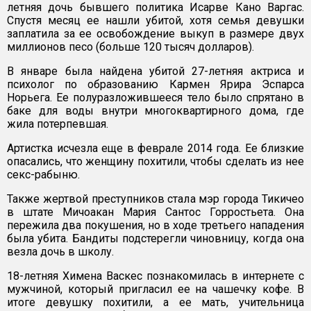
летняя дочь бывшего политика Исарве Кано Варгас.
Спустя месяц ее нашли убитой, хотя семья девушки
заплатила за ее освобождение выкуп в размере двух
миллионов песо (больше 120 тысяч долларов).
В январе была найдена убитой 27-летняя актриса и
психолог по образованию Кармен Ярира Эспарса
Норьега. Ее полуразложившееся тело было спрятано в
баке для воды внутри многоквартирного дома, где
жила потерпевшая.
Артистка исчезла еще в феврале 2014 года. Ее близкие
опасались, что женщину похитили, чтобы сделать из нее
секс-рабыню.
Также жертвой преступников стала мэр города Тикичео
в штате Мичоакан Мария Сантос Горростьета. Она
пережила два покушения, но в ходе третьего нападения
была убита. Бандиты подстерегли чиновницу, когда она
везла дочь в школу.
18-летняя Химена Васкес познакомилась в интернете с
мужчиной, который пригласил ее на чашечку кофе. В
итоге девушку похитили, а ее мать, учительница