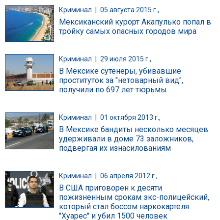
Криминал
|
05 августа 2015 г.,
Мексиканский курорт Акапулько попал в
тройку самых опасных городов мира
Криминал
|
29 июля 2015 г.,
В Мексике сутенеры, убивавшие
проституток за "нетоварный вид",
получили по 697 лет тюрьмы
Криминал
|
01 октября 2013 г.,
В Мексике бандиты несколько месяцев
удерживали в доме 73 заложников,
подвергая их изнасилованиям
Криминал
|
06 апреля 2012 г.,
В США приговорен к десяти
пожизненным срокам экс-полицейский,
который стал боссом наркокартеля
"Хуарес" и убил 1500 человек