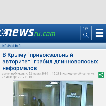
18+
☰
КРИМИНАЛ
В Крыму "привокзальный
авторитет" грабил длинноволосых
неформалов
время публикации: 22 марта 2010 г., 12:21 | последнее обновление:
07 декабря 2017 г., 10:21