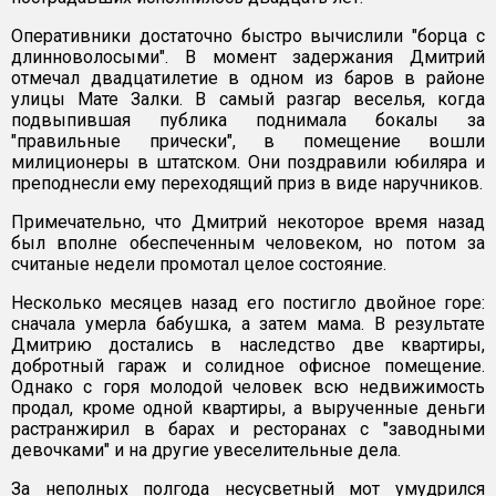
Оперативники достаточно быстро вычислили "борца с
длинноволосыми". В момент задержания Дмитрий
отмечал двадцатилетие в одном из баров в районе
улицы Мате Залки. В самый разгар веселья, когда
подвыпившая публика поднимала бокалы за
"правильные прически", в помещение вошли
милиционеры в штатском. Они поздравили юбиляра и
преподнесли ему переходящий приз в виде наручников.
Примечательно, что Дмитрий некоторое время назад
был вполне обеспеченным человеком, но потом за
считаные недели промотал целое состояние.
Несколько месяцев назад его постигло двойное горе:
сначала умерла бабушка, а затем мама. В результате
Дмитрию достались в наследство две квартиры,
добротный гараж и солидное офисное помещение.
Однако с горя молодой человек всю недвижимость
продал, кроме одной квартиры, а вырученные деньги
растранжирил в барах и ресторанах с "заводными
девочками" и на другие увеселительные дела.
За неполных полгода несусветный мот умудрился