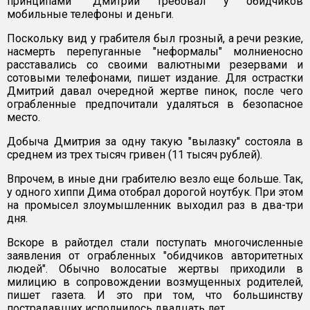
принципами" Дмитрий требовал у обидчиков
мобильные телефоны и деньги.
Поскольку вид у грабителя был грозный, а речи резкие,
насмерть перепуганные "неформалы" молниеносно
расставались со своими валютными резервами и
сотовыми телефонами, пишет издание. Для острастки
Дмитрий давал очередной жертве пинок, после чего
ограбленные предпочитали удаляться в безопасное
место.
Добыча Дмитрия за одну такую "вылазку" состояла в
среднем из трех тысяч гривен (11 тысяч рублей).
Впрочем, в иные дни грабителю везло еще больше. Так,
у одного хиппи Дима отобрал дорогой ноутбук. При этом
на промысел злоумышленник выходил раз в два-три
дня.
Вскоре в райотдел стали поступать многочисленные
заявления от ограбленных "обидчиков авторитетных
людей". Обычно волосатые жертвы приходили в
милицию в сопровождении возмущенных родителей,
пишет газета. И это при том, что большинству
пострадавших исполнилось двадцать лет.