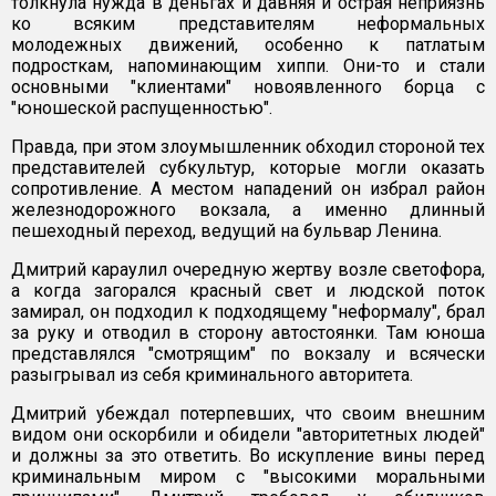
толкнула нужда в деньгах и давняя и острая неприязнь
ко всяким представителям неформальных
молодежных движений, особенно к патлатым
подросткам, напоминающим хиппи. Они-то и стали
основными "клиентами" новоявленного борца с
"юношеской распущенностью".
Правда, при этом злоумышленник обходил стороной тех
представителей субкультур, которые могли оказать
сопротивление. А местом нападений он избрал район
железнодорожного вокзала, а именно длинный
пешеходный переход, ведущий на бульвар Ленина.
Дмитрий караулил очередную жертву возле светофора,
а когда загорался красный свет и людской поток
замирал, он подходил к подходящему "неформалу", брал
за руку и отводил в сторону автостоянки. Там юноша
представлялся "смотрящим" по вокзалу и всячески
разыгрывал из себя криминального авторитета.
Дмитрий убеждал потерпевших, что своим внешним
видом они оскорбили и обидели "авторитетных людей"
и должны за это ответить. Во искупление вины перед
криминальным миром с "высокими моральными