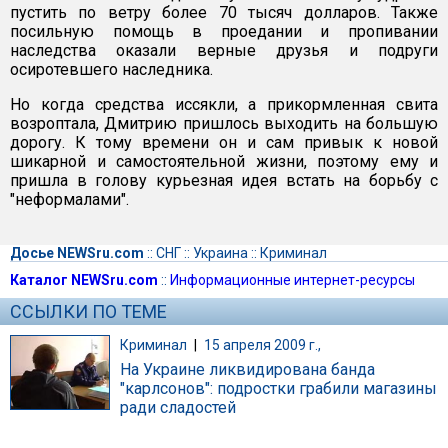
пустить по ветру более 70 тысяч долларов. Также
посильную помощь в проедании и пропивании
наследства оказали верные друзья и подруги
осиротевшего наследника.
Но когда средства иссякли, а прикормленная свита
возроптала, Дмитрию пришлось выходить на большую
дорогу. К тому времени он и сам привык к новой
шикарной и самостоятельной жизни, поэтому ему и
пришла в голову курьезная идея встать на борьбу с
"неформалами".
Досье NEWSru.com
::
СНГ
::
Украина
::
Криминал
Каталог NEWSru.com
::
Информационные интернет-ресурсы
ССЫЛКИ ПО ТЕМЕ
Криминал
|
15 апреля 2009 г.,
На Украине ликвидирована банда
"карлсонов": подростки грабили магазины
ради сладостей