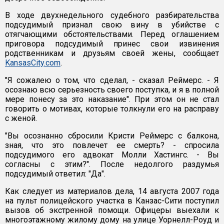
В ходе двухнедельного судебного разбирательства
подсудимый признал свою вину в убийстве с
отягчающими обстоятельствами. Перед оглашением
приговора подсудимый принес свои извинения
родственникам и друзьям своей жены, сообщает
KansasCity.com
.
"Я сожалею о том, что сделал, - сказал Реймерс. - Я
осознаю всю серьезность своего поступка, и я в полной
мере понесу за это наказание". При этом он не стал
говорить о мотивах, которые толкнули его на расправу
с женой.
"Вы осознанно сбросили Кристи Реймерс с балкона,
зная, что это повлечет ее смерть? - спросила
подсудимого его адвокат Молли Хастингс. - Вы
согласны с этим?". После недолгого раздумья
подсудимый ответил: "Да".
Как следует из материалов дела, 14 августа 2007 года
на пульт полицейского участка в Канзас-Сити поступил
вызов об экстренной помощи. Офицеры выехали к
многоэтажному жилому дому на улице Уорнелл-Роуд и