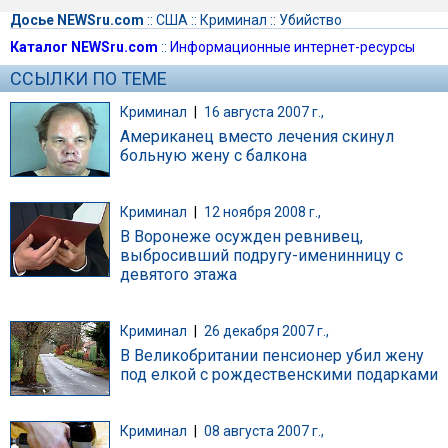
Досье NEWSru.com
::
США
::
Криминал
::
Убийство
Каталог NEWSru.com
::
Информационные интернет-ресурсы
ССЫЛКИ ПО ТЕМЕ
Криминал
|
16 августа 2007 г.,
Американец вместо лечения скинул
больную жену с балкона
Криминал
|
12 ноября 2008 г.,
В Воронеже осужден ревнивец,
выбросивший подругу-именинницу с
девятого этажа
Криминал
|
26 декабря 2007 г.,
В Великобритании пенсионер убил жену
под елкой с рождественскими подарками
Криминал
|
08 августа 2007 г.,