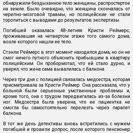
обнаружили бездыханное тело женщины, распростертое
на земле. Было очевидно, что женщина скончалась от
черепно-мозговой травмы, но полицейские не стали
торопиться с выводами до результатов экспертизы.
Погибшей оказалась 48-летняя Кристи Реймерс,
проживавшая на четвертом этаже того самого дома,
возле которого нашли ее тело.
Стэнли Реймерс в этот момент находился дома, но он не
смог ничего путного объяснить прибывшим в квартиру
полицейским. Он пробормотал, что ей стало дурно, и
уверял, что жена сама вывалилась с балкона.
Через три дня с полицией связалась медсестра, которая
присматривала за Кристи Реймер. Она рассказала, что у
больной были серьезные умственные проблемы и,
кроме того, она с трудом передвигалась из-за болезни
ног. Медсестра была уверена, что ее пациентка не
смогла бы самостоятельно перелезть через парапет
балкона.
В тот же день детективы вновь встретились с мужем
погибшей и провели допрос, после которого пенсионер