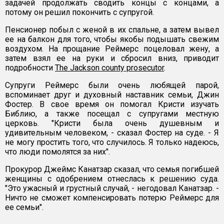
задачей продолжать сводить концы с концами, а
потому он решил покончить с супругой.
Пенсионер побыл с женой в их спальне, а затем вывел
ее на балкон для того, чтобы якобы подышать свежим
воздухом. На прощание Реймерс поцеловал жену, а
затем взял ее на руки и сбросил вниз, приводит
подробности
The Jackson county prosecutor
.
Супруги Реймерс были очень любящей парой,
вспоминает друг и духовный наставник семьи, Джин
Фостер. В свое время он помогал Кристи изучать
Библию, а также посещал с супругами местную
церковь. "Кристи была очень душевным и
удивительным человеком, - сказал Фостер на суде. - Я
не могу простить того, что случилось. Я только надеюсь,
что люди помолятся за них".
Прокурор Джеймс Канатзар сказал, что семья погибшей
женщины с одобрением отнеслась к решению суда.
"Это ужасный и грустный случай, - негодовал Канатзар. -
Ничто не сможет компенсировать потерю Реймерс для
ее семьи".