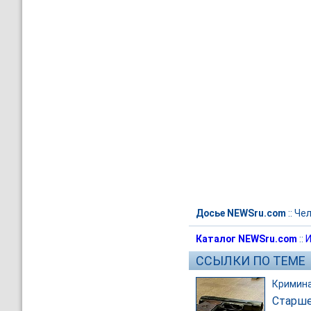
Досье NEWSru.com
::
Чел
Каталог NEWSru.com
::
И
ССЫЛКИ ПО ТЕМЕ
Кримин
Старше