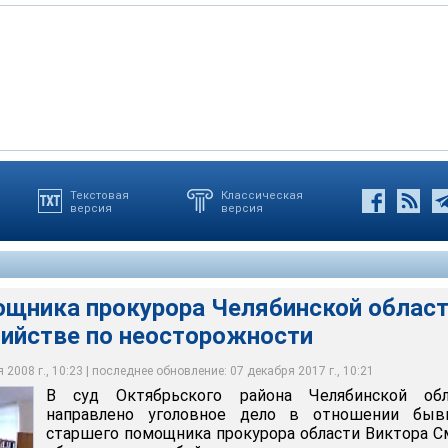
Текстовая
Классическая
версия
версия
нного управления СКП РФ по Челябинской области, Смоку
прокурора Челябинской области обвиняют в убийстве по
сотрудник прокуратуры по неосторожности нажал на спусковой
ие по ч.1 ст. 109 УК РФ (причинение смерти по
 в плечо друга
щника прокурора Челябинской облас
бийстве по неосторожности
2008 г., 10:23 | последнее обновление: 07 декабря 2017 г., 10:21
В суд Октябрьского района Челябинской обл
направлено уголовное дело в отношении быв
старшего помощника прокурора области Виктора С