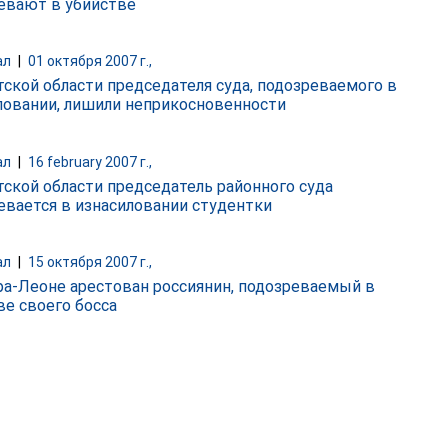
евают в убийстве
ал
|
01 октября 2007 г.,
тской области председателя суда, подозреваемого в
ловании, лишили неприкосновенности
ал
|
16 february 2007 г.,
тской области председатель районного суда
евается в изнасиловании студентки
ал
|
15 октября 2007 г.,
ра-Леоне арестован россиянин, подозреваемый в
ве своего босса