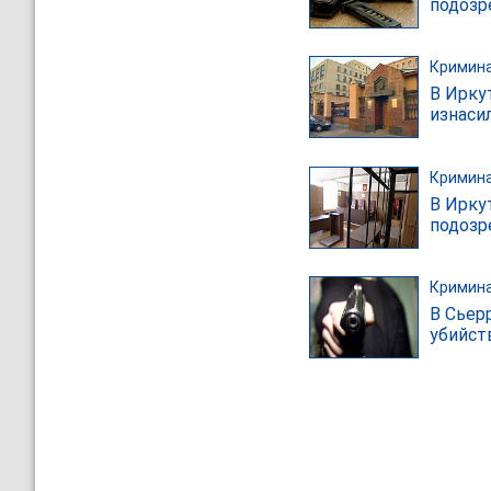
подозр
Кримин
В Ирку
изнаси
Кримин
В Ирку
подозр
Кримин
В Сьер
убийст