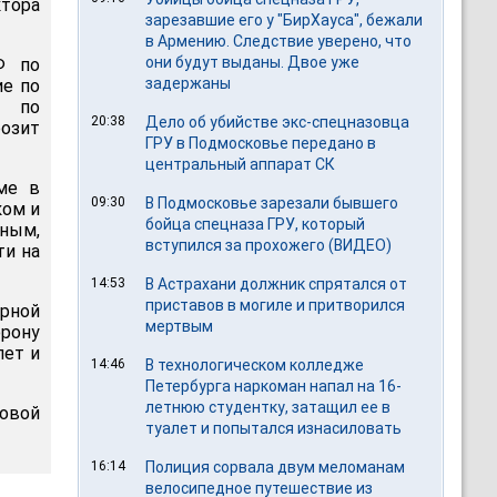
ктора
зарезавшие его у "БирХауса", бежали
в Армению. Следствие уверено, что
они будут выданы. Двое уже
Ф по
задержаны
ие по
и по
20:38
Дело об убийстве экс-спецназовца
розит
ГРУ в Подмосковье передано в
центральный аппарат СК
ме в
09:30
В Подмосковье зарезали бывшего
ком и
бойца спецназа ГРУ, который
ным,
вступился за прохожего (ВИДЕО)
ти на
14:53
В Астрахани должник спрятался от
приставов в могиле и притворился
рной
мертвым
орону
лет и
14:46
В технологическом колледже
Петербурга наркоман напал на 16-
летнюю студентку, затащил ее в
ковой
туалет и попытался изнасиловать
16:14
Полиция сорвала двум меломанам
велосипедное путешествие из