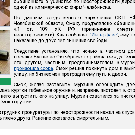
обвиненного в убийстве по неосторожности дире
одной из коммерческих фирм Челябинска.
По данным следственного управления СКП Р
Челябинской области, Смоку предъявлено обвинен
ч.1 ст. 109 УК РФ (причинение смерт
неосторожности). Как сообщает
"Интерфакс"
, ему г
наказание до двух лет лишения свободы.
Следствие установило, что ночью в частном до
поселке Буланово Октябрьского района между Смо
его другом, частным предпринимателем В.Мурзи
произошла ссора
. Смок решил покинуть дом и вый
улицу, но бизнесмен преградил ему путь к двери.
Смок, желая заставить Мурзина освободить две
мана куртки табельное оружие и, направив пистолет в ст
 него выпустить его на улицу. Мурзин схватился за писто
Смока оружие.
отрудник прокуратуры по неосторожности нажал на спус
 плечо друга. Ранение оказалось смертельным.