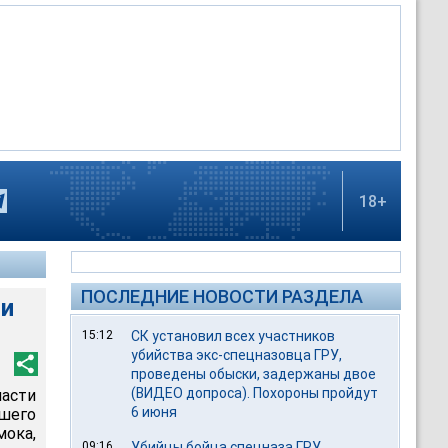
18+
ПОСЛЕДНИЕ НОВОСТИ РАЗДЕЛА
ти
15:12
СК установил всех участников
убийства экс-спецназовца ГРУ,
проведены обыски, задержаны двое
(ВИДЕО допроса). Похороны пройдут
асти
6 июня
шего
мока,
09:16
Убийцы бойца спецназа ГРУ,