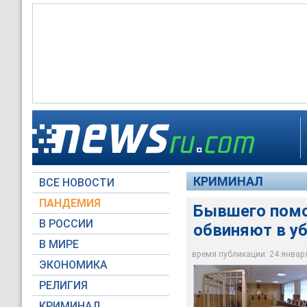
По данным следстве
Бывшего помощника 
В процессе борьбы 
предъявлено обвинен
неосторожности
крючок и выстрелил
неосторожности).
КРИМИНАЛ
ВСЕ НОВОСТИ
НТВ
НТВ
RTV International
ПАНДЕМИЯ
Бывшего помо
В РОССИИ
обвиняют в у
В МИРЕ
время публикации: 24 января 
ЭКОНОМИКА
РЕЛИГИЯ
КРИМИНАЛ