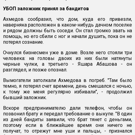
УБОП заложник принял за бандитов
Ахмедов сообразил, что дом, куда его привезли,
наверняка расположен в каком-нибудь дачном поселке
и рядом должны быть соседи. Он стал громко звать на
помощь, но его сбили с ног и начали душить, пока он не
потерял сознание.
Очнулся бизнесмен уже в доме. Возле него стояли три
человека: на головы двоих из них были натянуты
черные чулки, а третьего - Яшара Абашова - он
разглядел, и позже опознал.
Вымогатели затолкали Ахмедова в погреб. "Там было
темно, я потерял счет времени, день смешался с ночью,
к тому же меня регулярно избивали", - продолжил
бывший заложник.
Вскоре предпринимателю дали телефон, чтобы он
позвонил брату и передал требование о выкупе. "В один
из дней бандиты заявили, что брат тянет с деньгами,
поэтому если в ближайшее время они ничего не
получат, то отрежут мне уши и пальцы, - признался