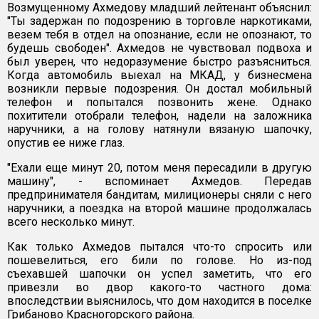
Возмущенному Ахмедову младший лейтенант объяснил:
"Ты задержан по подозрению в торговле наркотиками,
везем тебя в отдел на опознание, если не опознают, то
будешь свободен". Ахмедов не чувствовал подвоха и
был уверен, что недоразумение быстро разъясниться.
Когда автомобиль выехал на МКАД, у бизнесмена
возникли первые подозрения. Он достал мобильный
телефон и попытался позвонить жене. Однако
похитители отобрали телефон, надели на заложника
наручники, а на голову натянули вязаную шапочку,
опустив ее ниже глаз.
"Ехали еще минут 20, потом меня пересадили в другую
машину", - вспоминает Ахмедов. Передав
предпринимателя бандитам, милиционеры сняли с него
наручники, а поездка на второй машине продолжалась
всего несколько минут.
Как только Ахмедов пытался что-то спросить или
пошевелиться, его били по голове. Но из-под
съехавшей шапочки он успел заметить, что его
привезли во двор какого-то частного дома:
впоследствии выяснилось, что дом находится в поселке
Грибаново Красногорского района.