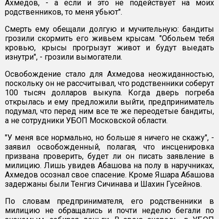
Ахмедов, - а если и это не подействует на моих
родственников, то меня убьют".
Смерть ему обещали долгую и мучительную: бандиты
грозили скормить его живьем крысам. "Обольем тебя
кровью, крысы прогрызут живот и будут выедать
изнутри", - грозили вымогатели.
Освобождение стало для Ахмедова неожиданностью,
поскольку он не рассчитывал, что родственники соберут
100 тысяч долларов выкупа. Когда дверь погреба
открылась и ему предложили выйти, предприниматель
подумал, что перед ним все те же переодетые бандиты,
а не сотрудники УБОП Московской области.
"У меня все нормально, но больше я ничего не скажу", -
заявил освобожденный, полагая, что инсценировка
призвана проверить, будет ли он писать заявление в
милицию. Лишь увидев Абашова на полу в наручниках,
Ахмедов осознал свое спасение. Кроме Яшара Абашова
задержаны были Тенгиз Сичинава и Шахин Гусейнов.
По словам предпринимателя, его родственники в
милицию не обращались и почти неделю бегали по