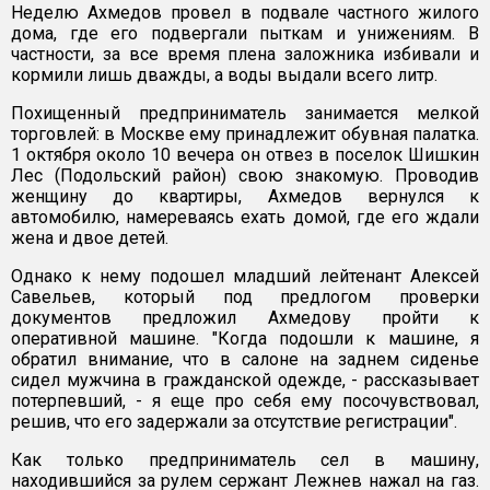
Неделю Ахмедов провел в подвале частного жилого
дома, где его подвергали пыткам и унижениям. В
частности, за все время плена заложника избивали и
кормили лишь дважды, а воды выдали всего литр.
Похищенный предприниматель занимается мелкой
торговлей: в Москве ему принадлежит обувная палатка.
1 октября около 10 вечера он отвез в поселок Шишкин
Лес (Подольский район) свою знакомую. Проводив
женщину до квартиры, Ахмедов вернулся к
автомобилю, намереваясь ехать домой, где его ждали
жена и двое детей.
Однако к нему подошел младший лейтенант Алексей
Савельев, который под предлогом проверки
документов предложил Ахмедову пройти к
оперативной машине. "Когда подошли к машине, я
обратил внимание, что в салоне на заднем сиденье
сидел мужчина в гражданской одежде, - рассказывает
потерпевший, - я еще про себя ему посочувствовал,
решив, что его задержали за отсутствие регистрации".
Как только предприниматель сел в машину,
находившийся за рулем сержант Лежнев нажал на газ.