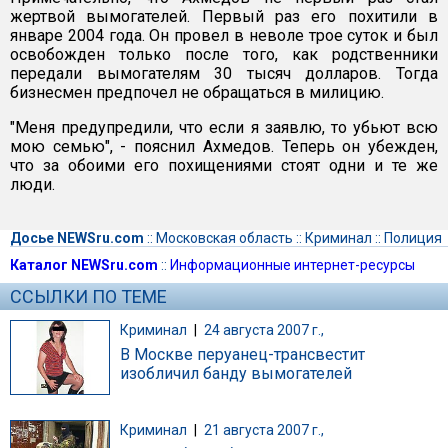
жертвой вымогателей. Первый раз его похитили в
январе 2004 года. Он провел в неволе трое суток и был
освобожден только после того, как родственники
передали вымогателям 30 тысяч долларов. Тогда
бизнесмен предпочел не обращаться в милицию.
"Меня предупредили, что если я заявлю, то убьют всю
мою семью", - пояснил Ахмедов. Теперь он убежден,
что за обоими его похищениями стоят одни и те же
люди.
Досье NEWSru.com
::
Московская область
::
Криминал
::
Полиция
Каталог NEWSru.com
::
Информационные интернет-ресурсы
ССЫЛКИ ПО ТЕМЕ
Криминал
|
24 августа 2007 г.,
В Москве перуанец-трансвестит
изобличил банду вымогателей
Криминал
|
21 августа 2007 г.,