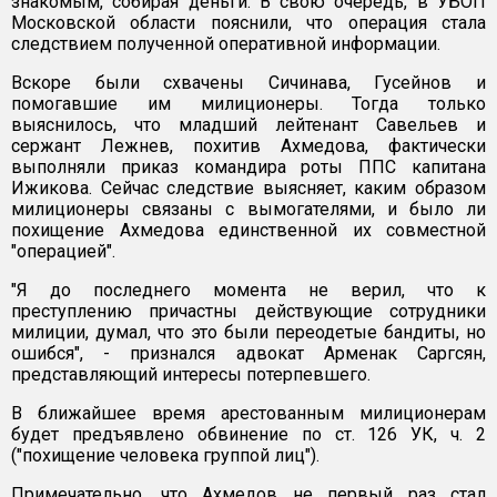
знакомым, собирая деньги. В свою очередь, в УБОП
Московской области пояснили, что операция стала
следствием полученной оперативной информации.
Вскоре были схвачены Сичинава, Гусейнов и
помогавшие им милиционеры. Тогда только
выяснилось, что младший лейтенант Савельев и
сержант Лежнев, похитив Ахмедова, фактически
выполняли приказ командира роты ППС капитана
Ижикова. Сейчас следствие выясняет, каким образом
милиционеры связаны с вымогателями, и было ли
похищение Ахмедова единственной их совместной
"операцией".
"Я до последнего момента не верил, что к
преступлению причастны действующие сотрудники
милиции, думал, что это были переодетые бандиты, но
ошибся", - признался адвокат Арменак Саргсян,
представляющий интересы потерпевшего.
В ближайшее время арестованным милиционерам
будет предъявлено обвинение по ст. 126 УК, ч. 2
("похищение человека группой лиц").
Примечательно, что Ахмедов не первый раз стал