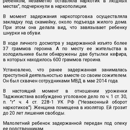
ребенком, незаметно оставляла наркотик в людных
местах", подчеркнули в наркополиции.
В момент задержания наркоторговка осуществляла
закладку под скамейку, около подъезда жилого дома.
При этом она делала вид, что завязывает ребенку
шнурки на обуви.
В ходе личного досмотра у задержанной изъято более
37 граммов героина. А по месту ее жительства в
холодильнике были обнаружены две бутылки кефира,
в которых находилось 600 граммов героина.
Установлено, что ранее задержанная занималась
преступной деятельностью вместе со своим сожителем.
Он был схвачен сотрудниками МВД в мае 2014 года.
В настоящий момент в отношении уроженки
Таджикистана возбуждено уголовное дело по ч. 1 ст. 30,
п. "г" ч. 4 ст. 228-1 УК РФ ("Незаконный оборот
наркотиков"). Женщина помещена в изолятор. Ей грозит
до 20 лет лишения свободы.
Малолетний ребенок задержанной передан под опеку
ее родственникам.