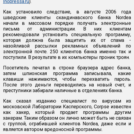
Inopressa.ru
).
Как установило следствие, в августе 2006 года
шведские клиенты скандинавского банка Nordea
начали в массовом порядке получать электронные
письма от администрации. В них клиентам
рекомендовали установить специальную программу,
которая должна была защитить их от спама -
назойливой рассылки рекламных объявлений по
электронной почте. 250 клиентов банка именно так и
поступили. В результате в их компьютеры проник троян.
Посетитель печатал в строке браузера адрес банка,
затем шпионская программа записывала, какие
клавиши нажимаются, чтобы перехватить пароль.
После этого деньги переводились на новый счет, и
преступники забирали наличные в отделениях банка.
Как сказал изданию специалист по вирусам из
московской Лаборатории Касперского, Corpse известен
как хакер, который продает программы другим
хакерам. Таким образом он лично может быть не связан
с группой, ограбившей клиентов Nordea, даже если и
является автором вредоносной программы.