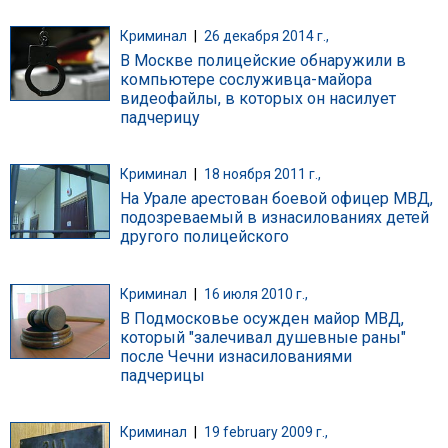
Криминал
|
26 декабря 2014 г.,
В Москве полицейские обнаружили в
компьютере сослуживца-майора
видеофайлы, в которых он насилует
падчерицу
Криминал
|
18 ноября 2011 г.,
На Урале арестован боевой офицер МВД,
подозреваемый в изнасилованиях детей
другого полицейского
Криминал
|
16 июля 2010 г.,
В Подмосковье осужден майор МВД,
который "залечивал душевные раны"
после Чечни изнасилованиями
падчерицы
Криминал
|
19 february 2009 г.,