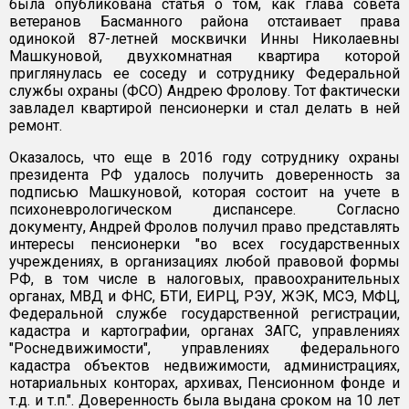
была опубликована статья о том, как глава совета
ветеранов Басманного района отстаивает права
одинокой 87-летней москвички Инны Николаевны
Машкуновой, двухкомнатная квартира которой
приглянулась ее соседу и сотруднику Федеральной
службы охраны (ФСО) Андрею Фролову. Тот фактически
завладел квартирой пенсионерки и стал делать в ней
ремонт.
Оказалось, что еще в 2016 году сотруднику охраны
президента РФ удалось получить доверенность за
подписью Машкуновой, которая состоит на учете в
психоневрологическом диспансере. Согласно
документу, Андрей Фролов получил право представлять
интересы пенсионерки "во всех государственных
учреждениях, в организациях любой правовой формы
РФ, в том числе в налоговых, правоохранительных
органах, МВД и ФНС, БТИ, ЕИРЦ, РЭУ, ЖЭК, МСЭ, МФЦ,
Федеральной службе государственной регистрации,
кадастра и картографии, органах ЗАГС, управлениях
"Роснедвижимости", управлениях федерального
кадастра объектов недвижимости, администрациях,
нотариальных конторах, архивах, Пенсионном фонде и
т.д. и т.п.". Доверенность была выдана сроком на 10 лет