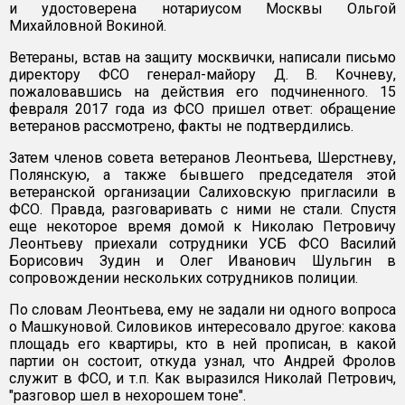
и удостоверена нотариусом Москвы Ольгой
Михайловной Вокиной.
Ветераны, встав на защиту москвички, написали письмо
директору ФСО генерал-майору Д. В. Кочневу,
пожаловавшись на действия его подчиненного. 15
февраля 2017 года из ФСО пришел ответ: обращение
ветеранов рассмотрено, факты не подтвердились.
Затем членов совета ветеранов Леонтьева, Шерстневу,
Полянскую, а также бывшего председателя этой
ветеранской организации Салиховскую пригласили в
ФСО. Правда, разговаривать с ними не стали. Спустя
еще некоторое время домой к Николаю Петровичу
Леонтьеву приехали сотрудники УСБ ФСО Василий
Борисович Зудин и Олег Иванович Шульгин в
сопровождении нескольких сотрудников полиции.
По словам Леонтьева, ему не задали ни одного вопроса
о Машкуновой. Силовиков интересовало другое: какова
площадь его квартиры, кто в ней прописан, в какой
партии он состоит, откуда узнал, что Андрей Фролов
служит в ФСО, и т.п. Как выразился Николай Петрович,
"разговор шел в нехорошем тоне".