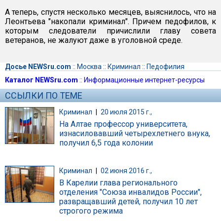
А теперь, спустя несколько месяцев, выяснилось, что на
Леонтьева "накопали криминал". Причем педофилов, к
которым следователи причислили главу совета
ветеранов, не жалуют даже в уголовной среде.
Досье NEWSru.com
::
Москва
::
Криминал
::
Педофилия
Каталог NEWSru.com
::
Информационные интернет-ресурсы
ССЫЛКИ ПО ТЕМЕ
Криминал
|
20 июля 2015 г.,
На Алтае профессор университета,
изнасиловавший четырехлетнего внука,
получил 6,5 года колонии
Криминал
|
02 июня 2016 г.,
В Карелии глава регионального
отделения "Союза инвалидов России",
развращавший детей, получил 10 лет
строгого режима