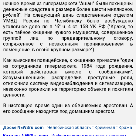
ночное время из гиперамаркета "Ашан" были похищены
денежные средства в размере более шести миллионов
рублей". На следующий день следственным отделом
УМВД России по Челябинску было возбуждено
уголовное дело по п. "б" ч. 4 ст. 158 УК РФ ("Кража, то
есть тайное хищение чужого имущества, совершенное
группой лиц по предварительному сговору,
сопряженное с незаконным проникновением в
помещение, в особо крупном размере").
Как выяснили полицейские, к хищению причастен "один
из сотрудников гипермаркета, 1984 года рождения,
который действовал вместе с сообщниками".
Злоумышленники, распределив преступные роли,
отключили систему видеонаблюдения и сигнализацию,
незаконно проникли на территорию объекта и похитили
ценности.
В настоящее время один из обвиняемых арестован. А
его сообщник находится под домашним арестом.
Досье NEWSru.com
::
Челябинская область
::
Криминал
::
Кража
Каталог NEWSru.com
::
Информационные интернет-ресурсы