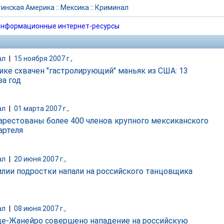
инская Америка
::
Мексика
::
Криминал
нформационные интернет-ресурсы
ал
|
15 ноября 2007 г.,
ике схвачен "гастролирующий" маньяк из США: 13
за год
ал
|
01 марта 2007 г.,
арестованы более 400 членов крупного мексиканского
артеля
ал
|
20 июня 2007 г.,
илии подростки напали на российского танцовщика
ал
|
08 июня 2007 г.,
де-Жанейро совершено нападение на российскую