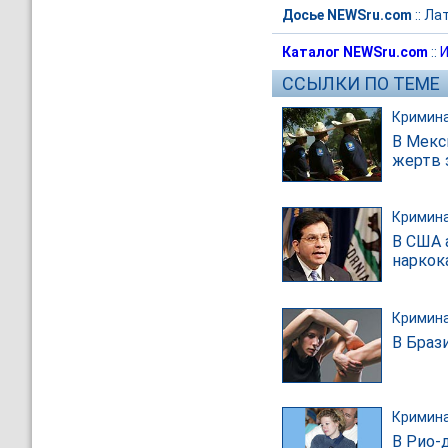
Досье NEWSru.com
::
Лат
Каталог NEWSru.com
::
И
ССЫЛКИ ПО ТЕМЕ
Кримин
В Мекс
жертв 
Кримин
В США 
наркок
Кримин
В Браз
Кримин
В Рио-