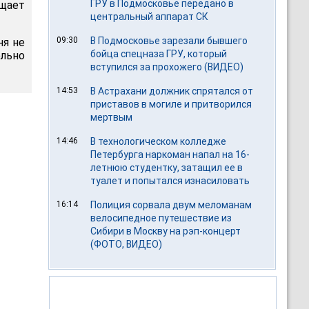
ГРУ в Подмосковье передано в
бщает
центральный аппарат СК
09:30
В Подмосковье зарезали бывшего
ня не
бойца спецназа ГРУ, который
льно
вступился за прохожего (ВИДЕО)
14:53
В Астрахани должник спрятался от
приставов в могиле и притворился
мертвым
14:46
В технологическом колледже
Петербурга наркоман напал на 16-
летнюю студентку, затащил ее в
туалет и попытался изнасиловать
16:14
Полиция сорвала двум меломанам
велосипедное путешествие из
Сибири в Москву на рэп-концерт
(ФОТО, ВИДЕО)