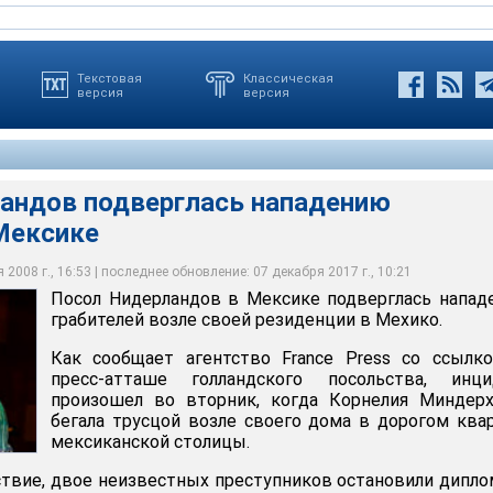
Текстовая
Классическая
версия
версия
андов подверглась нападению
 Мексике
 Корнелия Миндерхуд подверглась нападению грабителей в
2008 г., 16:53 | последнее обновление: 07 декабря 2017 г., 10:21
Посол Нидерландов в Мексике подверглась напа
грабителей возле своей резиденции в Мехико.
Как сообщает агентство France Press со ссылк
пресс-атташе голландского посольства, инци
произошел во вторник, когда Корнелия Миндерх
бегала трусцой возле своего дома в дорогом ква
мексиканской столицы.
ствие, двое неизвестных преступников остановили дипло