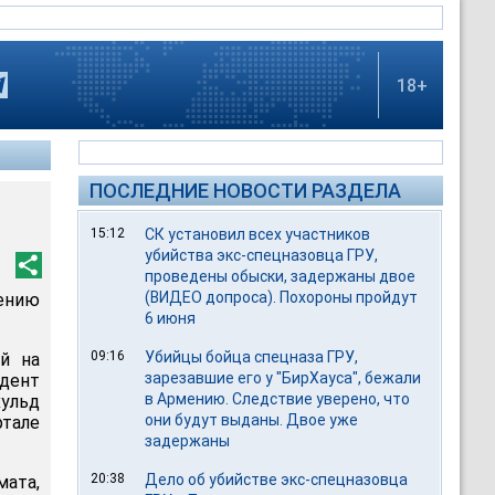
18+
ПОСЛЕДНИЕ НОВОСТИ РАЗДЕЛА
15:12
СК установил всех участников
убийства экс-спецназовца ГРУ,
проведены обыски, задержаны двое
(ВИДЕО допроса). Похороны пройдут
дению
6 июня
09:16
Убийцы бойца спецназа ГРУ,
ой на
зарезавшие его у "БирХауса", бежали
дент
в Армению. Следствие уверено, что
ульд
они будут выданы. Двое уже
ртале
задержаны
20:38
Дело об убийстве экс-спецназовца
мата,