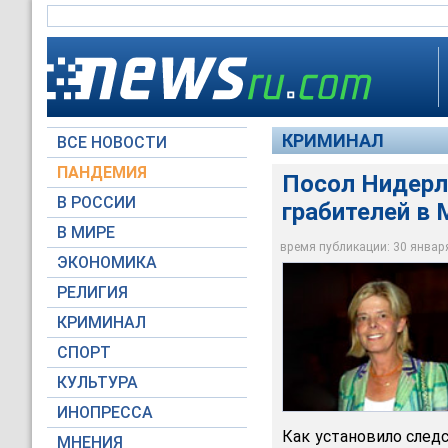
КРИМИНАЛ
ВСЕ НОВОСТИ
ПАНДЕМИЯ
Посол Нидерл
В РОССИИ
грабителей в
Посол Нидерландов
В МИРЕ
Мексике
время публикации: 30 января 
ЭКОНОМИКА
Designws.com
РЕЛИГИЯ
КРИМИНАЛ
СПОРТ
КУЛЬТУРА
ИНОПРЕССА
Как установило след
МНЕНИЯ