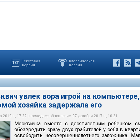
Текстовая
Классическая
версия
версия
л деятельное участие в "спецоперации", уговорив одного
ть с ним на компьютере
квич увлек вора игрой на компьютере,
мой хозяйка задержала его
 2010 г., 17:22 | последнее обновление: 07 декабря 2017 г., 10:21
Москвичка вместе с десятилетним ребенком см
обезвредить сразу двух грабителей у себя в кварт
освободить несовершеннолетнего заложника. Ма