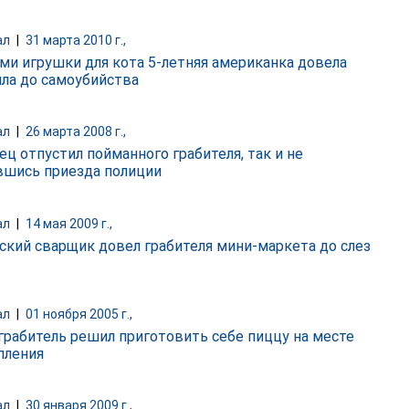
ал
|
31 марта 2010 г.,
ми игрушки для кота 5-летняя американка довела
ла до самоубийства
ал
|
26 марта 2008 г.,
ец отпустил пойманного грабителя, так и не
шись приезда полиции
ал
|
14 мая 2009 г.,
ский сварщик довел грабителя мини-маркета до слез
ал
|
01 ноября 2005 г.,
грабитель решил приготовить себе пиццу на месте
пления
ал
|
30 января 2009 г.,