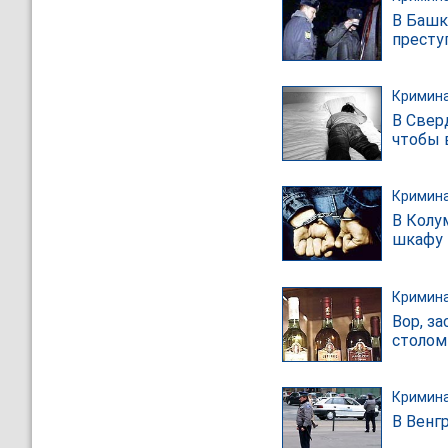
В Башк
престу
Кримин
В Свер
чтобы 
Кримин
В Колу
шкафу 
Кримин
Вор, з
столом 
Кримин
В Венг