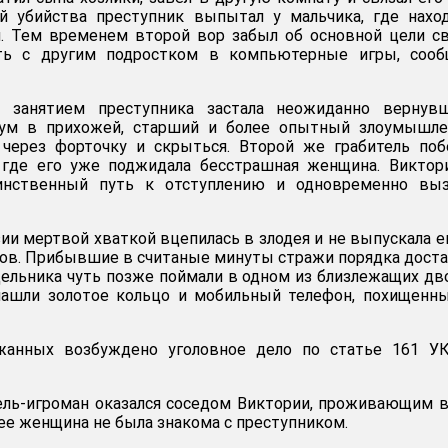
ой убийства преступник выпытал у мальчика, где нахо
и. Тем временем второй вор забыл об основной цели с
ать с другим подростком в компьютерные игры, сооб
 занятием преступника застала неожиданно вернувш
шум в прихожей, старший и более опытный злоумышле
 через форточку и скрыться. Второй же грабитель по
 где его уже поджидала бесстрашная женщина. Виктор
инственный путь к отступлению и одновременно выз
ии мертвой хваткой вцепилась в злодея и не выпускала е
ов. Прибывшие в считаные минуты стражи порядка дост
одельника чуть позже поймали в одном из близлежащих дв
нашли золотое кольцо и мобильный телефон, похищенн
жанных возбуждено уголовное дело по статье 161 У
ель-игроман оказался соседом Виктории, проживающим 
ее женщина не была знакома с преступником.