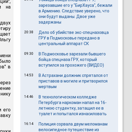
ии",
зарезавшие его у "БирХауса", бежали
м на
в Армению. Следствие уверено, что
они будут выданы. Двое уже
задержаны
двух
ртиру
20:38
Дело об убийстве экс-спецназовца
бщает
ГРУ в Подмосковье передано в
Ольгу
центральный аппарат СК
09:30
В Подмосковье зарезали бывшего
мени
бойца спецназа ГРУ, который
было
вступился за прохожего (ВИДЕО)
ов" в
14:53
В Астрахани должник спрятался от
приставов в могиле и притворился
через
мертвым
ение
нику
14:46
В технологическом колледже
Петербурга наркоман напал на 16-
летнюю студентку, затащил ее в
и его
туалет и попытался изнасиловать
тавку
16:14
Полиция сорвала двум меломанам
велосипедное путешествие из
 руки