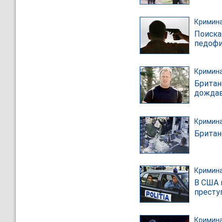
Кримин
Поиска
педофи
Кримин
Британ
дождав
Кримин
Британ
Кримин
В США 
престу
Кримин