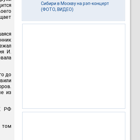
Сибири в Москву на рэп-концерт
дится
(ФОТО, ВИДЕО)
воего
щает
аяся
нник
бежал
ия И.
вала
го до
авили
оров.
ые из
К РФ
в том