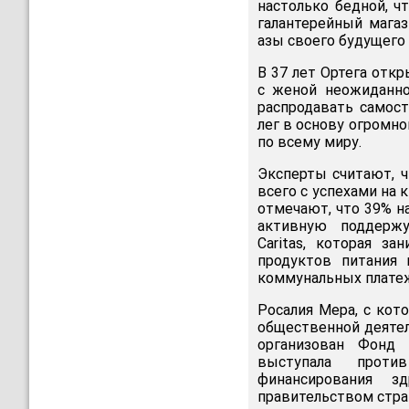
настолько бедной, ч
галантерейный магаз
азы своего будущего 
В 37 лет Ортега отк
с женой неожиданно
распродавать самост
лег в основу огромн
по всему миру.
Эксперты считают, ч
всего с успехами на
отмечают, что 39% на
активную поддержу
Caritas, которая з
продуктов питания
коммунальных платеж
Росалия Мера, с кот
общественной деятел
организован Фонд 
выступала проти
финансирования з
правительством стра