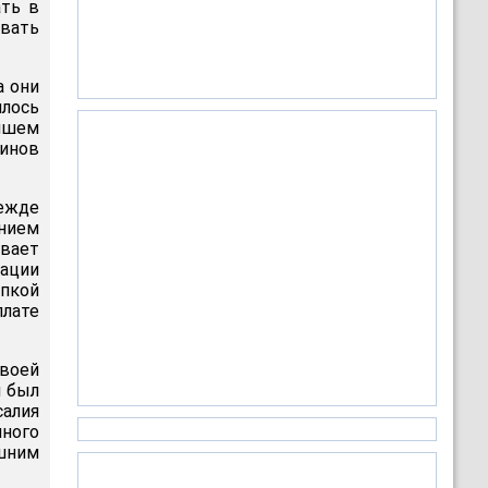
ать в
ивать
а они
шлось
ейшем
зинов
режде
ением
ывает
ации
упкой
лате
своей
и был
алия
ного
шним