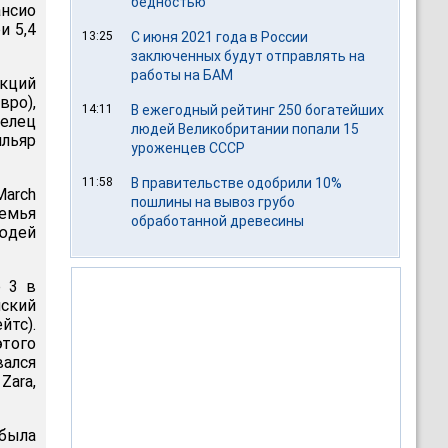
бедностью
ансио
и 5,4
13:25
С июня 2021 года в России
заключенных будут отправлять на
работы на БАМ
кций
ро),
14:11
В ежегодный рейтинг 250 богатейших
делец
людей Великобритании попали 15
ильяр
уроженцев СССР
11:58
В правительстве одобрили 10%
arch
пошлины на вывоз грубо
семья
обработанной древесины
людей
р 3 в
ский
йтс).
этого
вался
Zara,
была