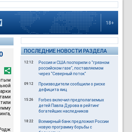
18+
ПОСЛЕДНИЕ НОВОСТИ РАЗДЕЛА
0
12:12
Россия и США поспорили о "грязном
российском газе", поставляемом
через "Северный поток"
гатым
09:12
Производители сообщили о риске
ьной
дефицита яиц
марки
ртами
15:26
Forbes включил предполагаемых
тили
детей Павла Дурова в рейтинг
сумму
богатейших наследников
инга,
18:22
Всемирный банк предложил России
новую программу борьбы с
 Родж