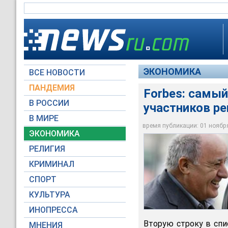
ЭКОНОМИКА
ВСЕ НОВОСТИ
ПАНДЕМИЯ
Forbes: самый
В РОССИИ
участников ре
Журнал Forbes в оч
создателя текстиль
В МИРЕ
Bershka
время публикации: 01 ноября 
ЭКОНОМИКА
Reuters
РЕЛИГИЯ
КРИМИНАЛ
СПОРТ
КУЛЬТУРА
ИНОПРЕССА
Вторую строку в спи
МНЕНИЯ