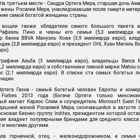
. На третьем месте - Сандра Ортега Мера, старшая дочь Ам
 жены Росалии Мера, унаследовавшая после смерти матер
ание самой богатой женщины страны.
 вошли также: обладатели самого большого пакета а
 Рафаэль Пино и члены его семьи (5,3 миллиарда ев
р банка BBVA Мануэль Хове (3,9 миллиарда евро), вла
дик (3,8 миллиарда евро) и президент OHL Хуан Мигель В
ро).
рафиня Альба (3 миллиарда евро), владельцы Banca M
2,2 миллиарда евро) и собственники пивной марки Mahou 
с (2,1 миллиарда евро). В списке ста самых богатых 
енщин.
Ортега Гаона - самый богатый человек Европы и номе
Forbes 2013 года (богаче Ортеги только мексикан
й магнат Карлос Слим и соучредитель Microsoft Билл Ге
дашней женой Росалией Мера, скончавшейся в августе 
 основал бизнес-группу Inditex, президентом которой оста
ния владеет популярными брендами для среднего класса 
i и многими другими.
ала горничной, отец - железнодорожником, и семья 