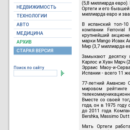
(5,8 миллиарда евро)
НЕДВИЖИМОСТЬ
Ортеги и его бывшей
миллиарда евро и зв
ТЕХНОЛОГИИ
В испанский топ-10
АВТО
компании Ferrovial
МЕДИЦИНА
крупнейший акционе
марки Mango Исаак Ан
АРХИВ
Мир (3,7 миллиарда ев
СТАРАЯ ВЕРСИЯ
Замыкают десятку г
Карлос и Хуан Марч (
Эрраис Маоу-и-Серва
Поиск по сайту
Испании - всего 11 ж
77-летний Амансио 
мировом рейтинге 
телекоммуникационны
Вместе со своей тог
года, он в 1975 году
до 2011 года. Компа
Bershka, Massimo Dutt
Мать Ортеги работ