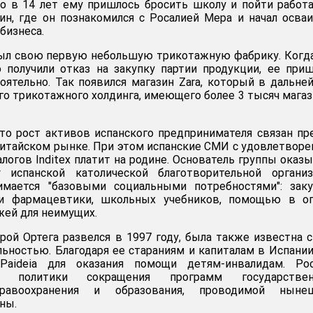
то в 14 лет ему пришлось бросить школу и пойти работ
ин, где он познакомился с Росалией Мера и начал осва
бизнеса.
рыл свою первую небольшую трикотажную фабрику. Когд
 получили отказ на закупку партии продукции, ее при
оятельно. Так появился магазин Zara, который в дальн
ого трикотажного холдинга, имеющего более 3 тысяч мага
то рост активов испанского предпринимателя связан п
 китайском рынке. При этом испанские СМИ с удовлетвор
логов Inditex платит на родине. Основатель группы оказ
 испанской католической благотворительной организ
анимается "базовыми социальными потребностями": зак
 и фармацевтики, школьных учебников, помощью в оп
ей для неимущих.
орой Ортега развелся в 1997 году, была также известна 
ьностью. Благодаря ее стараниям и капиталам в Испани
Paideia для оказания помощи детям-инвалидам. Рос
в политики сокращения программ государствен
дравоохранения и образования, проводимой ныне
ны.