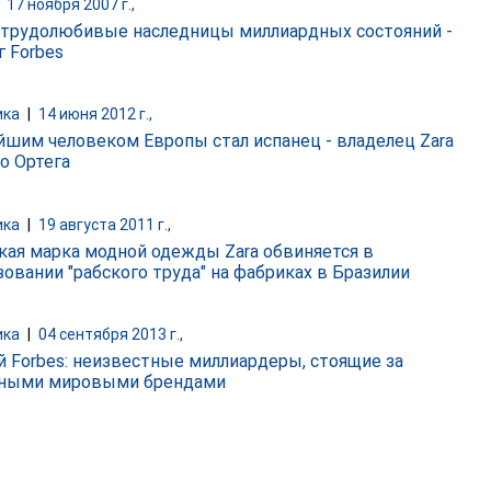
|
17 ноября 2007 г.,
трудолюбивые наследницы миллиардных состояний -
г Forbes
ика
|
14 июня 2012 г.,
йшим человеком Европы стал испанец - владелец Zara
о Ортега
ика
|
19 августа 2011 г.,
кая марка модной одежды Zara обвиняется в
зовании "рабского труда" на фабриках в Бразилии
ика
|
04 сентября 2013 г.,
й Forbes: неизвестные миллиардеры, стоящие за
тными мировыми брендами