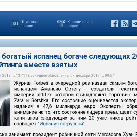
Текстовая
Классическая
версия
версия
 богатый испанец богаче следующих 2
йтинга вместе взятых
ередной раз назвал самым богатым испанцем Амансио Ортегу -
ной империи Inditex, которой принадлежат торговые марки Zara и
2013 г., 13:41 | последнее обновление: 07 декабря 2017 г., 09:54
Журнал Forbes в очередной раз назвал самым бо
испанцем Амансио Ортегу - создателя текстил
империи Inditex, которой принадлежат торговые 
Zara и Bershka. Его состояние оценивается экспе
издания в 47,6 миллиарда евро. Эксперты обра
внимание на то, что состояние лидера превышает 
капиталов следующих за ним 20 участников рейт
сообщает
"Испания по-русски"
.
ске занимает президент розничной сети Mercadona Хуан