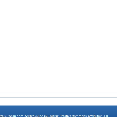
йта NEWSru.com доступны по лицензии:
Creative Commons Attribution 4.0