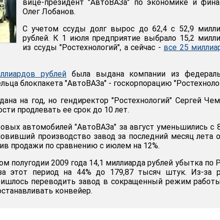
вице-президент "АвтоВАЗа" по экономике и фин
Олег Лобанов.
С учетом ссуды долг вырос до 62,4 с 52,9 милл
рублей. К 1 июля предприятие выбрало 15,2 милл
из ссуды "Ростехнологий", а сейчас -
все 25 миллиа
ллиардов рублей
была выдана компании из федераль
ьца блокпакета "АвтоВАЗа" - госкорпорацию "Ростехнолог
ана на год, но гендиректор "Ростехнологий" Сергей Че
ости продлевать ее срок до 10 лет.
овых автомобилей "АвтоВАЗа" за август уменьшились с 
новивший производство завод за последний месяц лета 
зив продажи по сравнению с июлем на 12%.
ом полугодии 2009 года 14,1 миллиарда рублей убытка по 
за этот период на 44% до 179,87 тысяч штук. Из-за 
ришлось переводить завод в сокращенный режим работы
останавливать конвейер.