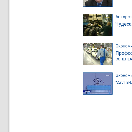
Авторск
Чудеса
Эконом
Профсо
со штр
Эконом
"АвтоВ