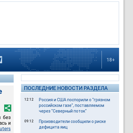
18+
ПОСЛЕДНИЕ НОВОСТИ РАЗДЕЛА
е
12:12
Россия и США поспорили о "грязном
российском газе", поставляемом
через "Северный поток"
м без
09:12
Производители сообщили о риске
ась и
дефицита яиц
uters