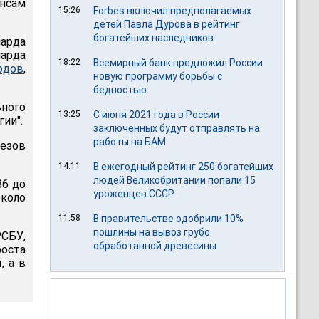
ансам
15:26
Forbes включил предполагаемых
детей Павла Дурова в рейтинг
богатейших наследников
иарда
иарда
18:22
Всемирный банк предложил России
рдов
,
новую программу борьбы с
бедностью
ного
13:25
С июня 2021 года в России
ии".
заключенных будут отправлять на
работы на БАМ
мезов
14:11
В ежегодный рейтинг 250 богатейших
людей Великобритании попали 15
86 до
уроженцев СССР
около
11:58
В правительстве одобрили 10%
пошлины на вывоз грубо
РСБУ,
обработанной древесины
роста
, а в