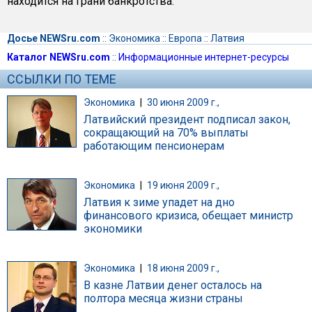
находится на грани банкротства.
Досье NEWSru.com
::
Экономика
::
Европа
::
Латвия
Каталог NEWSru.com
::
Информационные интернет-ресурсы
ССЫЛКИ ПО ТЕМЕ
Экономика
|
30 июня 2009 г.,
Латвийский президент подписал закон,
сокращающий на 70% выплаты
работающим пенсионерам
Экономика
|
19 июня 2009 г.,
Латвия к зиме упадет на дно
финансового кризиса, обещает министр
экономики
Экономика
|
18 июня 2009 г.,
В казне Латвии денег осталось на
полтора месяца жизни страны