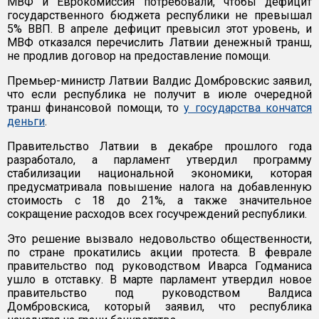
МВФ и Еврокомиссия потребовали, чтобы дефицит
государственного бюджета республики не превышал
5% ВВП. В апреле дефицит превысил этот уровень, и
МВФ отказался перечислить Латвии денежный транш,
не продлив договор на предоставление помощи.
Премьер-министр Латвии Валдис Домбровскис заявил,
что если республика не получит в июле очередной
транш финансовой помощи, то
у государства кончатся
деньги
.
Правительство Латвии в декабре прошлого года
разработало, а парламент утвердил программу
стабилизации национальной экономики, которая
предусматривала повышение налога на добавленную
стоимость с 18 до 21%, а также значительное
сокращение расходов всех госучреждений республики.
Это решение вызвало недовольство общественности,
по стране прокатились акции протеста. В феврале
правительство под руководством Иварса Годманиса
ушло в отставку. В марте парламент утвердил новое
правительство под руководством Валдиса
Домбровскиса, который заявил, что республика